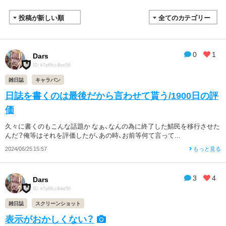
0
1
Dars
ID: k7p6fcc4we56
雑日誌
キャラバン
日誌を書くのは最後だから言わせて貰う/1900日の評
価
久々に書くのもこんな話題か なぁ、なんの為に終了した鯖民を移行させた
んだ？俺等はそれを評価したが、あの時、お前等何て言って...
2024/06/25 15:57
もっと見る
3
4
Dars
ID: k7p6fcc4we56
雑日誌
スクリーンショット
表示がおかしくない？