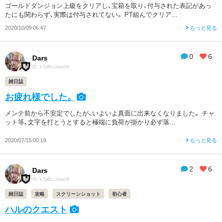
ゴールドダンジョン上級をクリアし、宝箱を取り、付与された表記があっ
たにも関わらず、実際は付与されてない。 PT組んでクリア...
2020/10/09 06:47
もっと見る
0
6
Dars
ID: k7p6fcc4we56
雑日誌
お疲れ様でした。
メンテ前から不安定でしたが、いよいよ真面に出来なくなりました。 チャ
ット等、文字を打とうとすると極端に負荷が掛かり必ず落...
2020/07/15 00:19
もっと見る
2
6
Dars
ID: k7p6fcc4we56
雑日誌
攻略
スクリーンショット
初心者
ハルのクエスト