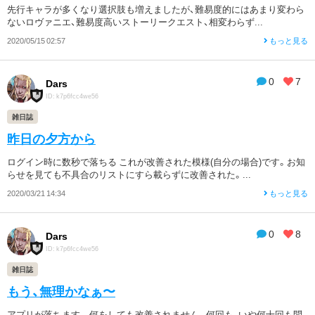
先行キャラが多くなり選択肢も増えましたが、難易度的にはあまり変わら
ないロヴァニエ、難易度高いストーリークエスト、相変わらず...
2020/05/15 02:57
もっと見る
0
7
Dars
ID: k7p6fcc4we56
雑日誌
昨日の夕方から
ログイン時に数秒で落ちる これが改善された模様(自分の場合)です。お知
らせを見ても不具合のリストにすら載らずに改善された。...
2020/03/21 14:34
もっと見る
0
8
Dars
ID: k7p6fcc4we56
雑日誌
もう、無理かなぁ〜
アプリが落ちます。 何をしても改善されません。何回も、いや何十回も問