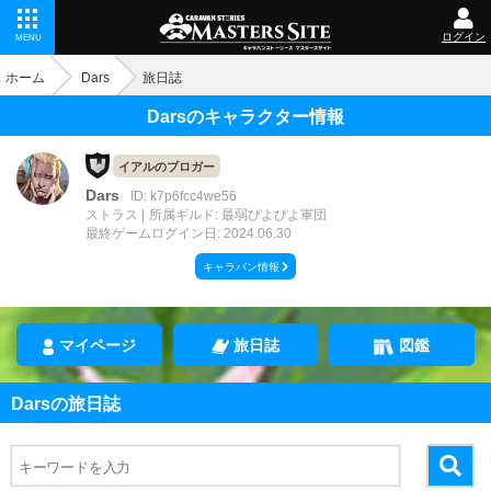
ログイン
MENU
ホーム
Dars
旅日誌
Darsのキャラクター情報
イアルのブロガー
Dars
ID: k7p6fcc4we56
ストラス
所属ギルド: 最弱ぴよぴよ軍団
最終ゲームログイン日: 2024.06.30
キャラバン情報
マイページ
旅日誌
図鑑
Darsの旅日誌