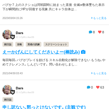
バグか？ 上のスクショは同戦闘時に始まった直後 全滅or数体墜ちた表示
下が瞬間的にHPが回復する現象 共にキャラ自体は...
2023/03/04 15:26
もっと見る
8
8
Dars
ID: k7p6fcc4we56
雑日誌
攻略
英雄の試練
スクリーンショット
えーかげんにしてくださいよー(棒読み)
毎回毎回、バグがプレイを妨げる スキル自動化が解除できない もうね、や
めてクレメンス。しんどいです。 問い合わせしまし...
2021/04/30 03:43
もっと見る
0
63
Dars
ID: k7p6fcc4we56
雑日誌
申し訳ない、黙っとけないです。(主観です)