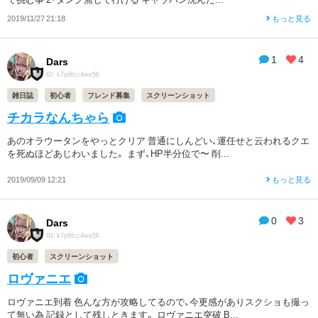
2019/11/27 21:18
もっと見る
1
4
Dars
ID: k7p6fcc4we56
雑日誌
初心者
フレンド募集
スクリーンショット
チカラなんちゃら
あのオラウータンをやっとクリア 普通にしんどい、運任せと云われるクエ
を死ぬほどあじわいました。 まず、HP半分位で〜 削...
2019/09/09 12:21
もっと見る
0
3
Dars
ID: k7p6fcc4we56
初心者
スクリーンショット
ロヴァニエ
ロヴァニエ到着 色んな方が攻略してるので、今更感がありスクショも撮っ
て無い為 記録として残しときます。 ロヴァニエ突破 B...