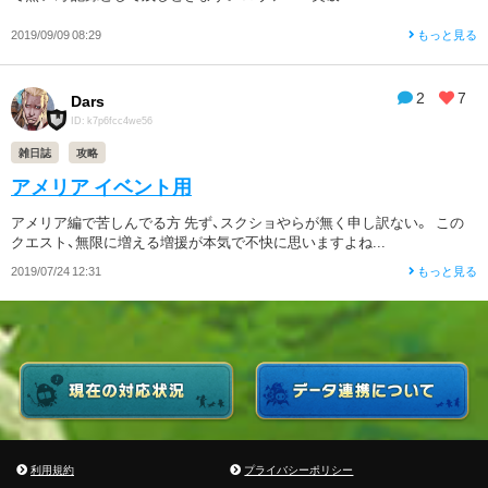
2019/09/09 08:29
もっと見る
2
7
Dars
ID: k7p6fcc4we56
雑日誌
攻略
アメリア イベント用
アメリア編で苦しんでる方 先ず、スクショやらが無く申し訳ない。 この
クエスト、無限に増える増援が本気で不快に思いますよね...
2019/07/24 12:31
もっと見る
利用規約
プライバシーポリシー