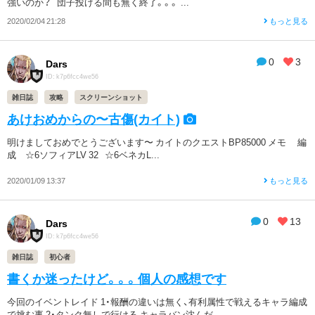
強いのか？ 団子投げる間も無く終了。。。 ...
2020/02/04 21:28
もっと見る
0
3
Dars
ID: k7p6fcc4we56
雑日誌
攻略
スクリーンショット
あけおめからの〜古傷(カイト)
明けましておめでとうございます〜 カイトのクエストBP85000 メモ 編
成 ☆6ソフィアLV 32 ☆6ベネカL...
2020/01/09 13:37
もっと見る
0
13
Dars
ID: k7p6fcc4we56
雑日誌
初心者
書くか迷ったけど。。。個人の感想です
今回のイベントレイド 1・報酬の違いは無く、有利属性で戦えるキャラ編成
で挑む事 2・タンク無しで行ける キャラバン沈んだ...