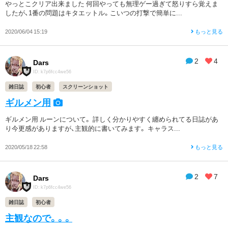
やっとこクリア出来ました 何回やっても無理ゲー過ぎて怒りすら覚えま
したが、1番の問題はキタエットル。こいつの打撃で簡単に...
2020/06/04 15:19
もっと見る
2
4
Dars
ID: k7p6fcc4we56
雑日誌
初心者
スクリーンショット
ギルメン用
ギルメン用 ルーンについて。 詳しく分かりやすく纏められてる日誌があ
り今更感がありますが、主観的に書いてみます。 キャラス...
2020/05/18 22:58
もっと見る
2
7
Dars
ID: k7p6fcc4we56
雑日誌
初心者
主観なので。。。