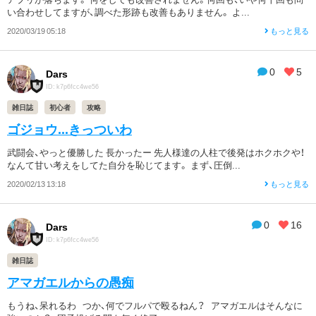
い合わせしてますが、調べた形跡も改善もありません。 よ...
2020/03/19 05:18
もっと見る
0
5
Dars
ID: k7p6fcc4we56
雑日誌
初心者
攻略
ゴジョウ...きっついわ
武闘会、やっと優勝した 長かったー 先人様達の人柱で後発はホクホクや！
なんて甘い考えをしてた自分を恥じてます。 まず、圧倒...
2020/02/13 13:18
もっと見る
0
16
Dars
ID: k7p6fcc4we56
雑日誌
アマガエルからの愚痴
もうね、呆れるわ つか、何でフルパで殴るねん？ アマガエルはそんなに