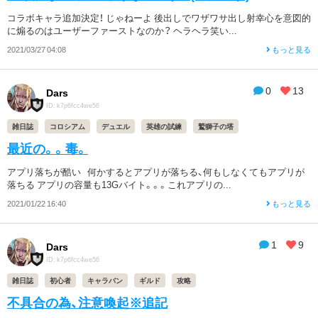
コラボキャラ追加決定！ じゃねーよ 後出しでワザワサ出し射幸心を意図的
に煽るのはユーザーファーストなのか？ ヘラヘラ笑い...
2021/03/27 04:08
もっと見る
0
13
Dars
ID: k7p6fcc4we56
雑日誌
コロシアム
デュエル
英雄の試練
鷲獅子の塔
最近の。。毒。
アプリ落ちが酷い 何かするとアプリが落ちる、何もしなくてもアプリが
落ちる アプリの容量も13Gバイト。。。これアプリの...
2021/01/22 16:40
もっと見る
1
9
Dars
ID: k7p6fcc4we56
雑日誌
初心者
キャラバン
ギルド
攻略
不具合の為、注意喚起※追記