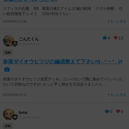
スフィラの石櫃 B9 毒竜の巣2:アイム 討滅の戦域 ククル神殿 白
い処刑場地下 レイド 13分/43分ぐらい...
2026/08/07 11:00
もっと見る
4
13
ごんたくん
ID: bxpqz3jkxbdq
攻略
奈落ダイオウヒツジの編成教えて下さい୧⁠(⁠ ⁠˵⁠ ⁠°⁠ ⁠~⁠ ⁠°⁠ ⁠˵⁠ ⁠)⁠୨
奈落のダイオウヒツジ放置デッキ。 コンバロンで隅に集めてバシバシた
たいて15秒なのですが、もっと早く倒せる方法ありましたら...
2026/08/06 15:31
もっと見る
0
5
luna
ID: pjyd6c2qak72
攻略