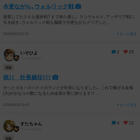
今更ながら、ウォルリック戦
放置してたクエも最終戦? まで来た感じ。 ランヴォルド、アッザリア戦に
引き続き、ウォルリック戦も脳筋で今更ながらクリアした...
2026/06/28 07:02
もっと見る
2
29
いそひよ
ID: z4tnjxnsw8t3
攻略
祝！！ 社長就任！！！
やっとヨキハマバイトのランクが社長になりました。 これで稼げる金塊
(大)がかなりの数になるため金策が更に捗ります！！ ...
2026/06/26 19:42
もっと見る
4
12
すたちゃん
ID: jnikzuts2682
攻略