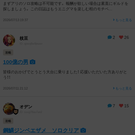
まずアリのソロ攻略は不可能です。 報酬が欲しい場合は素直にギルドを
探しましょう。 この日誌はもうエニグマを楽しむ程のモチベ...
2026/07/13 19:37
もっと見る
2
26
枝豆
ID: qpwq8w9jnuwr
攻略
100億の男
皆様のおかげでとうとう大台に乗りました！ 応援いただいた方ありがと
う！！
2026/07/11 21:12
もっと見る
7
15
オデン
ID: ssxg78au7an2
攻略
鋼鱗ジンベエザメ ソロクリア