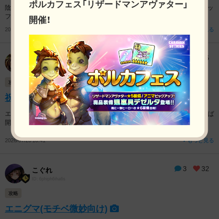
ポルカフェス「リザードマンアヴァター」
陰陽王は単騎で勝てる NS射程に二体入れておくと回復量が足りる →バッ
ファ、ヒーラー節約できる 九尾さんにファフナー付け...
開催！
2026/07/21 12:42
もっと見る
0
26
ジンリン
ID: zc58mpvjffrj
攻略
祝エニグマ初クリア
エニグマを初めてクリアできました！ おめでとう！皆ありがとう～♪ 思えば
開発停止直前のエニグマでは、ギルメンも少なくなり...
2026/07/20 10:41
もっと見る
3
32
こぐれ
ID: 6phiph6iha6s
攻略
エニグマ(モチベ微妙向け)