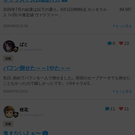
2026年7月の結果は以下の通り。 8月1日0時時点 カシモラル 84,587
人 （+25）※推定値 ヴァラファー...
2026/08/01 01:56
もっと見る
0
23
ぱと
ID: kxufgyskkn6w
攻略
バフン倒せた～～！やた～～
先日、初めてバフンを一人で倒せました。 前回のセーブデータでも倒せた
ことなかったので嬉しかったです。 ☆6キャラが2,...
2026/07/31 23:51
もっと見る
11
11
桜花
ID: fxx33wq8bem5
攻略
進まないよぉ〜