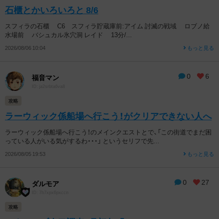
石櫃とかいろいろと 8/6
スフィラの石櫃 C6 スフィラ貯蔵庫前:アイム 討滅の戦域 ロブノ給
水場前 バシュカル氷穴洞 レイド 13分/...
2026/08/06 10:04
もっと見る
0
6
福音マン
ID: ja2srbta6va8
攻略
ラーウィック係船場へ行こう！がクリアできない人へ
ラーウィック係船場へ行こう！のメインクエストとで、「この街道でまだ困
っている人がいる気がするわ・・・」 というセリフで先...
2026/08/05 19:53
もっと見る
0
27
ダルモア
ID: 7h7xpx6pxccn
攻略