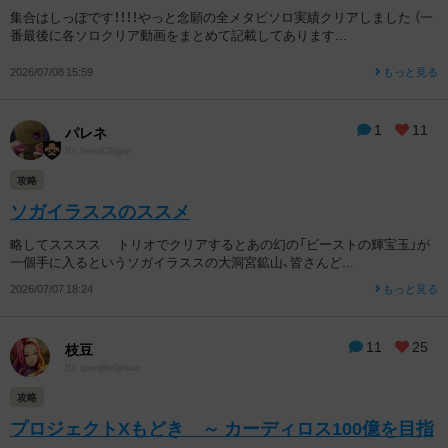
集合はしっぽです！！！！やっと念願の全メタビソロ実績クリアしました （一
番最後に各ソロクリア動画をまとめて記載してあります...
2026/07/08 15:59
もっと見る
1
11
パレネ
ID: herkid2kigwi
攻略
ソガイラススのススメ
略してスススス トリオでクリアするとあの幻の「ビーストの輝宝玉」が
一個手に入るというソガイラススの大洞宮鉱山、皆さんど...
2026/07/07 18:24
もっと見る
11
25
枝豆
ID: qpwq8w9jnuwr
攻略
プロジェクトXもどき ～ カーディロス100億を目指