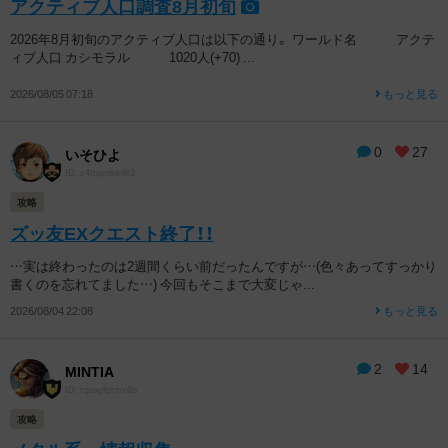
アクティブ人口調査8月初旬
2026年8月初旬のアクティブ人口は以下の通り。 ワールド名 アクテ
ィブ人口 カシモラル 1020人(+70) ...
2026/08/05 07:18
もっと見る
0
27
いそひよ
ID: z4tnjxnsw8t3
攻略
ズッ友EXクエスト終了！！
…実は終わったのは2週間くらい前だったんですが…(色々あってすっかり
書くのを忘れてました…) 今回もそこまで大変じゃ...
2026/08/04 22:08
もっと見る
2
14
MINTIA
ID: rqsagfptmv6b
攻略