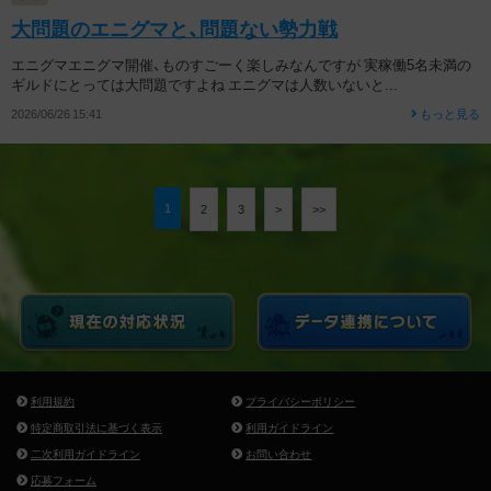
大問題のエニグマと、問題ない勢力戦
エニグマエニグマ開催、ものすごーく楽しみなんですが 実稼働5名未満の
ギルドにとっては大問題ですよね エニグマは人数いないと...
2026/06/26 15:41
もっと見る
1
2
3
>
>>
利用規約
プライバシーポリシー
特定商取引法に基づく表示
利用ガイドライン
二次利用ガイドライン
お問い合わせ
応募フォーム