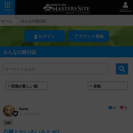
ログイン
MENU
ホーム
みんなの旅日誌
ログイン
アカウント登録
みんなの旅日誌
0
5
luna
ID: pjyd6c2qak72
攻略
石櫃とかいろいろと 8/7