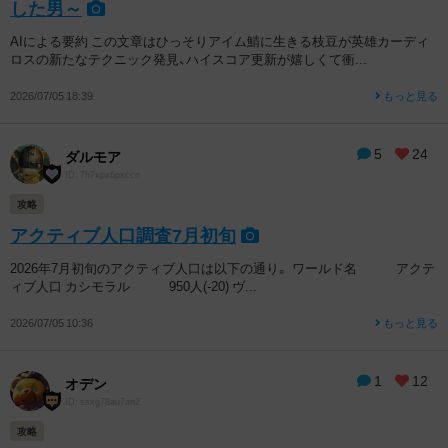
した男～
AIによる要約 この文章はひっそりアイム鯖に生きる枝豆が英雄カーディ
ロスの新たなテクニック発見、ハイスコア更新が嬉しくて衝...
2026/07/05 18:39
もっと見る
5
24
ダルモア
ID: 7h7xpx6pxccn
攻略
アクティブ人口調査7月初旬
2026年7月初旬のアクティブ人口は以下の通り。 ワールド名 アクテ
ィブ人口 カシモラル 950人(-20) ヴ...
2026/07/05 10:36
もっと見る
1
12
オデン
ID: ssxg78au7an2
攻略