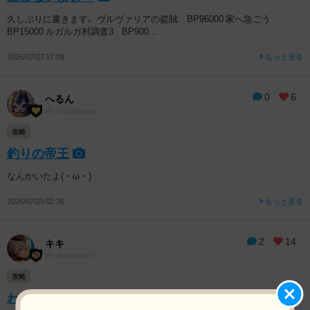
久しぶりに書きます。 ヴルヴァリアの盗賊 BP96000 家へ急ごう
BP15000 ルガルガ村調査3 BP900...
2026/07/27 17:09
もっと見る
0
6
へるん
ID: c45cy8dbyezy
攻略
釣りの帝王
なんかいたよ( ・ ω ・ )
2026/07/25 02:36
もっと見る
2
14
キキ
ID: v93rkz2be45r
攻略
わたし的次回エニグマ用メモ