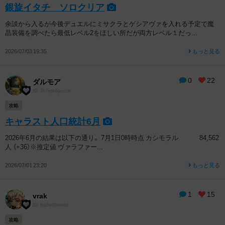
銀旋イタチ ソロクリア
余談から入るが今後デュエルにミサクラとゲシアヴァを入れる予定で魔
晶装備を調べたら最低レベル2をほしい所だが両方レベル１だっ...
2026/07/03 19:35
もっと見る
0
22
ダルモア
ID: 7h7xpx6pxccn
攻略
キャラスト人口統計6月
2026年6月の結果は以下の通り。 7月1日0時時点 カシモラル 84,562
人 （+36）※推定値 ヴァラファー...
2026/07/01 23:20
もっと見る
1
15
vrak
ID: huj3wf6esnnz
攻略