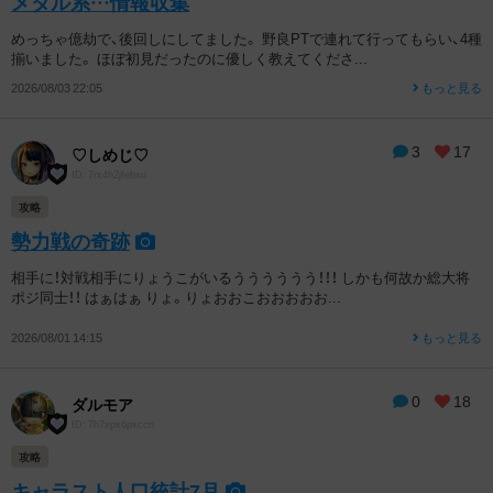
メタル系…情報収集
めっちゃ億劫で、後回しにしてました。 野良PTで連れて行ってもらい、4種
揃いました。 ほぼ初見だったのに優しく教えてくださ...
2026/08/03 22:05
もっと見る
3
17
♡しめじ♡
ID: 7rx4h2jfehxu
攻略
勢力戦の奇跡
相手に！対戦相手にりょうこがいるうううううう！！！ しかも何故か総大将
ポジ同士！！ はぁはぁ りょ。りょおおこおおおおお...
2026/08/01 14:15
もっと見る
0
18
ダルモア
ID: 7h7xpx6pxccn
攻略
キャラスト人口統計7月