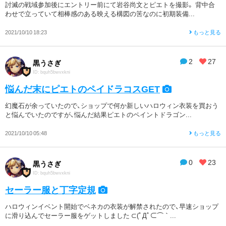
討滅の戦域参加後にエントリー前にて岩谷尚文とピエトを撮影。 背中合
わせで立っていて相棒感のある映える構図の筈なのに初期装備...
2021/10/10 18:23
もっと見る
2
27
黒うさぎ
ID: bquh5bwvxkni
悩んだ末にピエトのペイドラコスGET
幻魔石が余っていたので、ショップで何か新しいハロウィン衣装を買おう
と悩んでいたのですが、悩んだ結果ピエトのペイントドラゴン...
2021/10/10 05:48
もっと見る
0
23
黒うさぎ
ID: bquh5bwvxkni
セーラー服と丁字定規
ハロウィンイベント開始でベネカの衣装が解禁されたので、早速ショップ
に滑り込んでセーラー服をゲットしました ⊂(ﾟДﾟ⊂⌒｀...