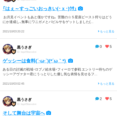
「はぇ～すっごいおっきい(･ｘ･)ｳｻ」
お月見イベントもあと僅かですね。 苦難の☆５星座ビースト狩りはどう
にか達成し、無事にワニガメとバビルサをゲットしました(...
2021/10/03 20:22
もっと見る
0
5
黒うさぎ
ID: bquh5bwvxkni
ゲッシーは食料(´·ω·`)(*´ω｀*)
ある日の討滅の戦域・ロブノ給水場・フィーロで参戦 エントリー待ちのゲ
ッシーアヴァター君にうっとりした優し気な表情を見せるフ...
2021/10/03 02:45
もっと見る
2
5
黒うさぎ
ID: bquh5bwvxkni
そして舞台は宇宙へ