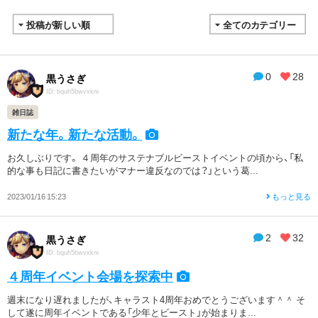
0
28
黒うさぎ
ID: bquh5bwvxkni
雑日誌
新たな年。新たな活動。
お久しぶりです。 ４周年のサステナブルビーストイベントの頃から、「私
的な事も日記に書きたいがマナー違反なのでは？」という葛...
2023/01/16 15:23
もっと見る
2
32
黒うさぎ
ID: bquh5bwvxkni
４周年イベント会場を探索中
週末になり遅れましたが、キャラスト4周年おめでとうございます＾＾ そ
して遂に周年イベントである「少年とビースト」が始まりま...