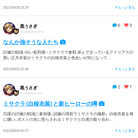
2021/09/26 23:29
もっと見る
0
3
黒うさぎ
ID: bquh5bwvxkni
なんか強そうな人たち
討滅の戦域・白い処刑場 ・ミサクラで参戦 並んで立っているアドリアスの
黒い正月衣装がミサクラの白稜衣装と色合いが対になって...
2021/09/26 22:48
もっと見る
2
7
黒うさぎ
ID: bquh5bwvxkni
ミサクラ（白稜衣装）と新ヒーローの噂
日課の討滅の戦域に参加後、試練の塔前でミサクラの撮影。 白稜衣装を身
に纏い、ポストの光に照らされるミサクラと白虎の取り合わ...
2021/09/26 00:27
もっと見る