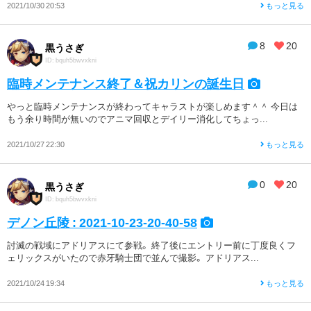
2021/10/30 20:53
もっと見る
8
20
黒うさぎ
ID: bquh5bwvxkni
臨時メンテナンス終了＆祝カリンの誕生日
やっと臨時メンテナンスが終わってキャラストが楽しめます＾＾ 今日は
もう余り時間が無いのでアニマ回収とデイリー消化してちょっ...
2021/10/27 22:30
もっと見る
0
20
黒うさぎ
ID: bquh5bwvxkni
デノン丘陵 : 2021-10-23-20-40-58
討滅の戦域にアドリアスにて参戦。 終了後にエントリー前に丁度良くフ
ェリックスがいたので赤牙騎士団で並んで撮影。 アドリアス...
2021/10/24 19:34
もっと見る