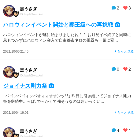
2
3
黒うさぎ
ID: bquh5bwvxkni
ハロウィンイベント開始と覇王級への再挑戦
ハロウィンイベントが遂に始まりましたね＾＾ お月見イベ終了と同時に
息もつかずにハロウィン突入で自由都市ネロの風景も一気に変...
2021/10/06 21:46
もっと見る
0
2
黒うさぎ
ID: bquh5bwvxkni
ジョイナス剛力祭
「パゴッパゴォッパオォォオオンッ！！」 昨日に引き続いてジョイナス剛力
祭を継続中。 っぱ、でっかくて強そうなのは超かっくい...
2021/10/04 19:01
もっと見る
4
4
黒うさぎ
ID: bquh5bwvxkni