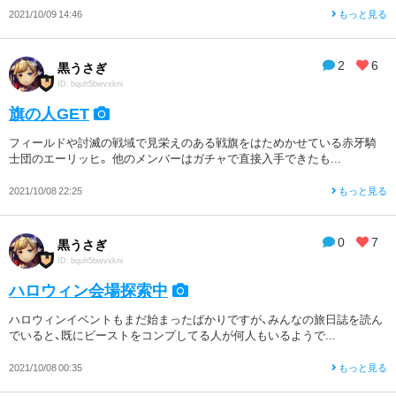
2021/10/09 14:46
もっと見る
2
6
黒うさぎ
ID: bquh5bwvxkni
旗の人GET
フィールドや討滅の戦域で見栄えのある戦旗をはためかせている赤牙騎
士団のエーリッヒ。 他のメンバーはガチャで直接入手できたも...
2021/10/08 22:25
もっと見る
0
7
黒うさぎ
ID: bquh5bwvxkni
ハロウィン会場探索中
ハロウィンイベントもまだ始まったばかりですが、みんなの旅日誌を読ん
でいると、既にビーストをコンプしてる人が何人もいるようで...
2021/10/08 00:35
もっと見る