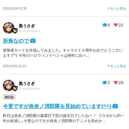
2021/11/06 21:30
もっと見る
0
22
黒うさぎ
ID: bquh5bwvxkni
折角なので
冒険者カードを作成してみました。 キャラスト４周年おめでとうござい
ます (^^) 今年のハロウィンイベントは例年に比べ...
2021/11/01 11:21
もっと見る
2
29
黒うさぎ
ID: bquh5bwvxkni
雑日誌
今更ですが炎炎ノ消防隊を見始めています(^^)
昨日は炎炎ノ消防隊の森羅日下部の誕生日でしたね＾＾ コラボから約一
年が経過し、今更なのですが炎炎ノ消防隊のアニメを初めか...