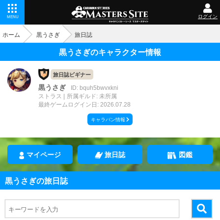
ログイン
MENU
ホーム
黒うさぎ
旅日誌
黒うさぎのキャラクター情報
旅日誌ビギナー
黒うさぎ
ID: bquh5bwvxkni
ストラス
所属ギルド: 未所属
最終ゲームログイン日: 2026.07.28
キャラバン情報
マイページ
旅日誌
図鑑
黒うさぎの旅日誌