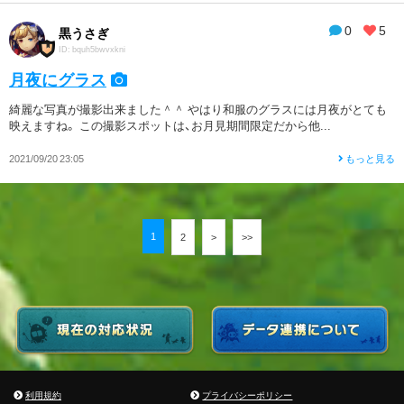
0
5
黒うさぎ
ID: bquh5bwvxkni
月夜にグラス
綺麗な写真が撮影出来ました＾＾ やはり和服のグラスには月夜がとても
映えますね。 この撮影スポットは、お月見期間限定だから他...
2021/09/20 23:05
もっと見る
1
2
>
>>
利用規約
プライバシーポリシー