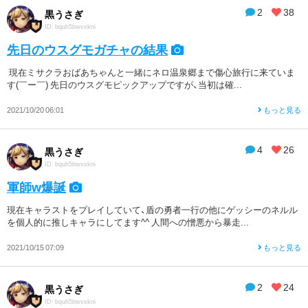
2
38
黒うさぎ
ID: bquh5bwvxkni
先日のウスグモガチャの結果
現在ミサクラおばあちゃんと一緒にネロ温泉郷まで傷心旅行に来ていま
す(￣ー￣) 先日のウスグモピックアップですが、当初は確...
2021/10/20 06:01
もっと見る
4
26
黒うさぎ
ID: bquh5bwvxkni
軍師w爆誕
現在キャラストをプレイしていて、盾の勇者一行の他にゲッシーのネルル
を個人的に推しキャラにしてます^^ 人間への憎悪から暴走...
2021/10/15 07:09
もっと見る
2
24
黒うさぎ
ID: bquh5bwvxkni