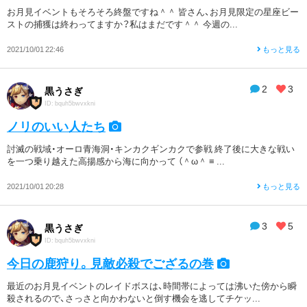
お月見イベントもそろそろ終盤ですね＾＾ 皆さん、お月見限定の星座ビー
ストの捕獲は終わってますか？私はまだです＾＾ 今週の...
2021/10/01 22:46
もっと見る
2
3
黒うさぎ
ID: bquh5bwvxkni
ノリのいい人たち
討滅の戦域・オーロ青海洞・キンカクギンカクで参戦 終了後に大きな戦い
を一つ乗り越えた高揚感から海に向かって （＾ω＾ ≡ ...
2021/10/01 20:28
もっと見る
3
5
黒うさぎ
ID: bquh5bwvxkni
今日の鹿狩り。見敵必殺でござるの巻
最近のお月見イベントのレイドボスは、時間帯によっては沸いた傍から瞬
殺されるので、さっさと向かわないと倒す機会を逃してチケッ...