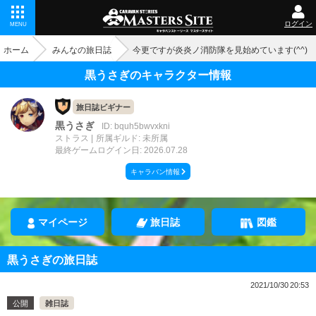
ログイン
MENU
ホーム
みんなの旅日誌
今更ですが炎炎ノ消防隊を見始めています(^^)
黒うさぎのキャラクター情報
旅日誌ビギナー
黒うさぎ
ID: bquh5bwvxkni
ストラス
所属ギルド: 未所属
最終ゲームログイン日: 2026.07.28
キャラバン情報
マイページ
旅日誌
図鑑
黒うさぎの旅日誌
2021/10/30 20:53
公開
雑日誌