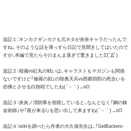
追記１：キンカクギンカクも元ネタが炎炎キャラだったんで
すね。そのような話を薄っすら日記で見聞きしてはいたので
すが、本編で見たらそのまんま過ぎて驚きましたΣ(ﾟДﾟ)
追記２：桜備vs紅丸の戦いは、キャラストもマガジンも関係
ないですけど「修羅の刻」の陸奥天兵vs西郷四郎の死合いを
彷彿とさせる白熱戦でしたね( ´－｀) .｡oO
追記３：炎炎ノ消防隊を視聴していると、なんとなく「鋼の錬
金術師」や「夜が来る!」を思い出して来ますね( ´－｀) .｡oO
追記４：wikiを調べたら作者の大久保先生は、「GetBackers-