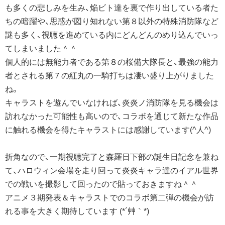
も多くの悲しみを生み、焔ビト達を裏で作り出している者た
ちの暗躍や、思惑が図り知れない第８以外の特殊消防隊など
謎も多く、視聴を進めている内にどんどんのめり込んでいっ
てしまいました＾＾
個人的には無能力者である第８の桜備大隊長と、最強の能力
者とされる第７の紅丸の一騎打ちは凄い盛り上がりました
ね。
キャラストを遊んでいなければ、炎炎ノ消防隊を見る機会は
訪れなかった可能性も高いので、コラボを通じて新たな作品
に触れる機会を得たキャラストには感謝しています(^人^)
折角なので、一期視聴完了と森羅日下部の誕生日記念を兼ね
て、ハロウィン会場を走り回って炎炎キャラ達のイアル世界
での戦いを撮影して回ったので貼っておきますね＾＾
アニメ３期発表＆キャラストでのコラボ第二弾の機会が訪
れる事を大きく期待しています (*´艸｀*)