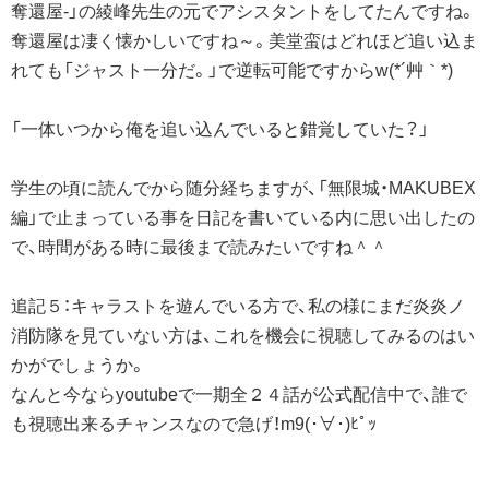
奪還屋-」の綾峰先生の元でアシスタントをしてたんですね。
奪還屋は凄く懐かしいですね～。美堂蛮はどれほど追い込ま
れても「ジャスト一分だ。」で逆転可能ですからw(*´艸｀*)
「一体いつから俺を追い込んでいると錯覚していた？」
学生の頃に読んでから随分経ちますが、「無限城・MAKUBEX
編」で止まっている事を日記を書いている内に思い出したの
で、時間がある時に最後まで読みたいですね＾＾
追記５：キャラストを遊んでいる方で、私の様にまだ炎炎ノ
消防隊を見ていない方は、これを機会に視聴してみるのはい
かがでしょうか。
なんと今ならyoutubeで一期全２４話が公式配信中で、誰で
も視聴出来るチャンスなので急げ！m9(･∀･)ﾋﾟｯ