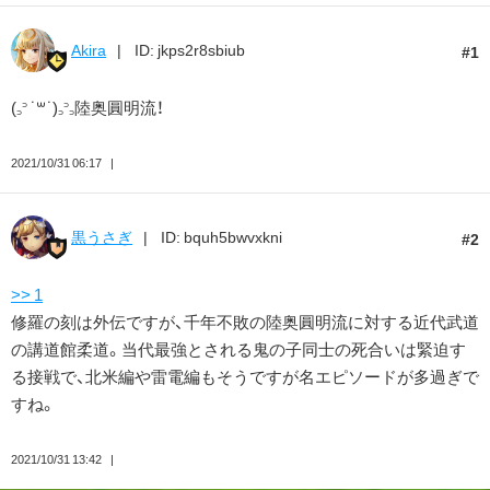
Akira
ID: jkps2r8sbiub
1
(꜆꜄ ˙꒳˙)꜆꜄꜆陸奥圓明流！
2021/10/31 06:17
黒うさぎ
ID: bquh5bwvxkni
2
>> 1
修羅の刻は外伝ですが、千年不敗の陸奥圓明流に対する近代武道
の講道館柔道。当代最強とされる鬼の子同士の死合いは緊迫す
る接戦で、北米編や雷電編もそうですが名エピソードが多過ぎで
すね。
2021/10/31 13:42