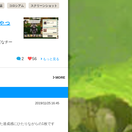
誌
コロシアム
スクリーンショット
ゃっ
質なチー
2
56
もっと見る
MORE
2019/11/25 16:45
た達成感にひたりながらの1枚です