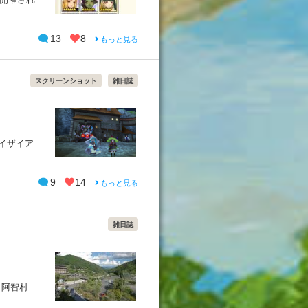
13
8
もっと見る
スクリーンショット
雑日誌
がイザイア
9
14
もっと見る
雑日誌
、阿智村