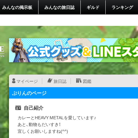
みんなの掲示板
みんなの旅日誌
ギルド
ランキング
マイページ
旅日誌
図鑑
ぷりんのページ
自己紹介
カレーとHEAVY METALを愛しています♪
あと、動物もだいすき！
宜しくお願いしますね(^^)