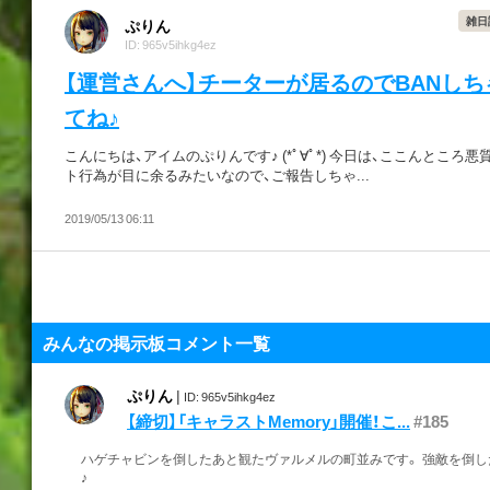
雑日
ぷりん
ID: 965v5ihkg4ez
【運営さんへ】チーターが居るのでBANしち
てね♪
こんにちは、アイムのぷりんです♪ (*ﾟ∀ﾟ*) 今日は、ここんところ悪
ト行為が目に余るみたいなので、ご報告しちゃ...
2019/05/13 06:11
みんなの掲示板コメント一覧
ぷりん
|
ID: 965v5ihkg4ez
【締切】「キャラストMemory」開催！こ...
#185
ハゲチャビンを倒したあと観たヴァルメルの町並みです。 強敵を倒し
♪