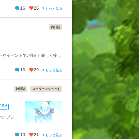
16
26
もっと見る
雑日誌
トやイベントで、明るく優しく接し
16
29
もっと見る
雑日誌
スクリーンショット
*)
で、プレ
10
21
もっと見る