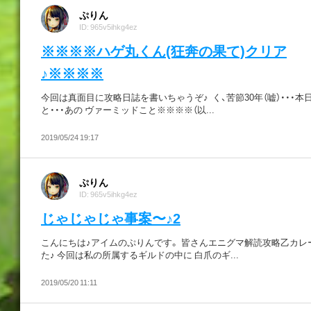
ぷりん
ID: 965v5ihkg4ez
※※※※ハゲ丸くん(狂奔の果て)クリア
♪※※※※
今回は真面目に攻略日誌を書いちゃうぞ♪ く、苦節30年（嘘）・・・本
と・・・あの ヴァーミッドこと※※※※（以...
2019/05/24 19:17
ぷりん
ID: 965v5ihkg4ez
じゃじゃじゃ事案〜♪2
こんにちは♪アイムのぷりんです。 皆さんエニグマ解読攻略乙カレ
た♪ 今回は私の所属するギルドの中に 白爪のギ...
2019/05/20 11:11