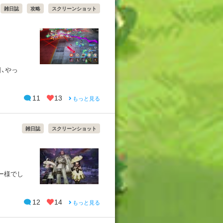
雑日誌
攻略
スクリーンショット
日、やっ
11
13
もっと見る
雑日誌
スクリーンショット
ー様でし
12
14
もっと見る