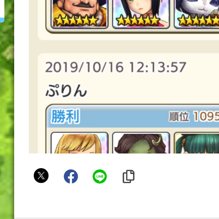
ぷ
り
ん