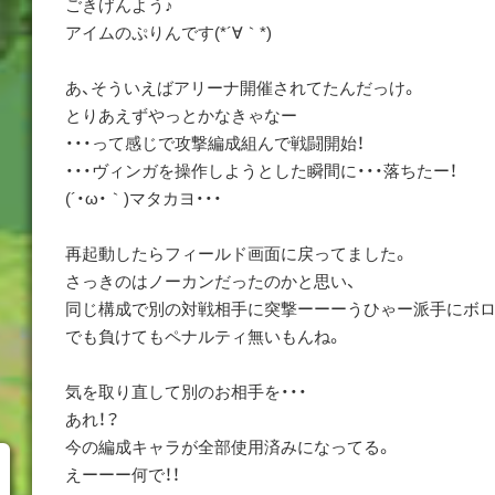
ごきげんよう♪
アイムのぷりんです(*´∀｀*)
あ、そういえばアリーナ開催されてたんだっけ。
とりあえずやっとかなきゃなー
・・・って感じで攻撃編成組んで戦闘開始！
・・・ヴィンガを操作しようとした瞬間に・・・落ちたー！
(´・ω・｀)マタカヨ・・・
再起動したらフィールド画面に戻ってました。
さっきのはノーカンだったのかと思い、
同じ構成で別の対戦相手に突撃ーーーうひゃー派手にボロ
でも負けてもペナルティ無いもんね。
気を取り直して別のお相手を・・・
あれ！？
今の編成キャラが全部使用済みになってる。
えーーー何で！！