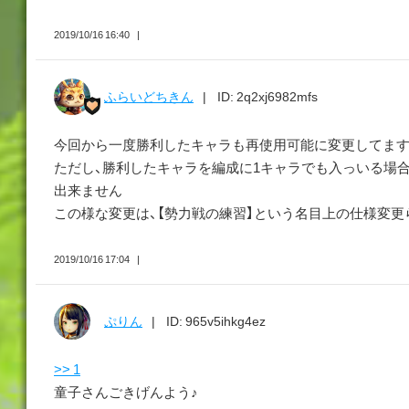
2019/10/16 16:40
ふらいどちきん
ID: 2q2xj6982mfs
今回から一度勝利したキャラも再使用可能に変更してま
ただし、勝利したキャラを編成に1キャラでも入っいる場
出来ません
この様な変更は、【勢力戦の練習】という名目上の仕様変更
2019/10/16 17:04
ぷりん
ID: 965v5ihkg4ez
>> 1
童子さんごきげんよう♪