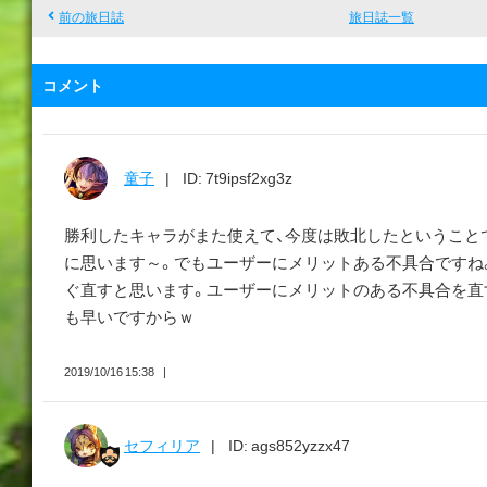
前の旅日誌
旅日誌一覧
コメント
童子
ID: 7t9ipsf2xg3z
勝利したキャラがまた使えて、今度は敗北したということ
に思います～。でもユーザーにメリットある不具合ですね
ぐ直すと思います。ユーザーにメリットのある不具合を直すの
も早いですからｗ
2019/10/16 15:38
セフィリア
ID: ags852yzzx47