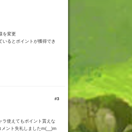
様を変更
ているとポイントが獲得でき
3
ャラ使えてもポイント貰えな
ント失礼しましたm(__)m