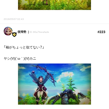
2019/05/07 02:43
#223
復帰勢
ID: 86a7feeafade
「袖がちょっと似てない？」
ヤシ(V)(´ω｀)(V)カニ