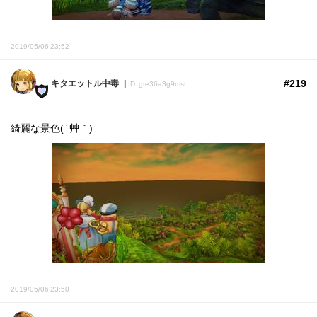
2019/05/06 23:52
#219
キタエットル中毒
ID: gte36a3g9mst
綺麗な景色( ´艸｀)
2019/05/06 23:50