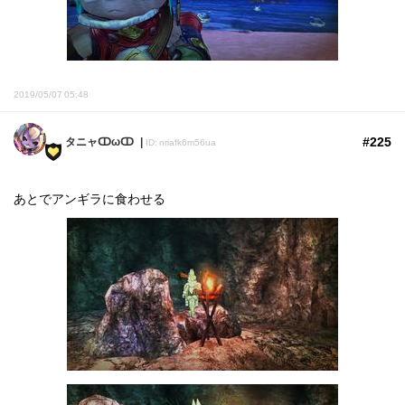
2019/05/07 05:48
#225
タニャↀωↀ
ID: nriafk6m56ua
あとでアンギラに食わせる