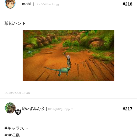
#218
mobi
ID: ic5546edkdyg
珍獣ハント
2019/05/06 23:46
#217
〄いずみん〄
ID: eght2gunpj7m
#キャラスト
#伊江島