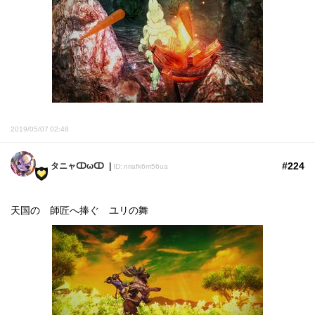
2019/05/07 02:48
#224
タニャↀωↀ
ID: nriafk6m56ua
天国の 師匠へ捧ぐ ユリの舞