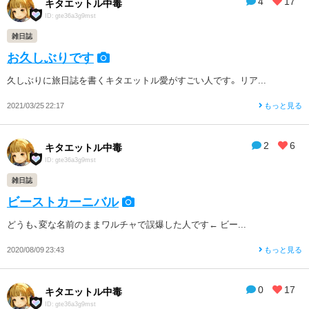
4
17
キタエットル中毒
ID: gte36a3g9mst
雑日誌
お久しぶりです
久しぶりに旅日誌を書くキタエットル愛がすごい人です。 リア...
2021/03/25 22:17
もっと見る
2
6
キタエットル中毒
ID: gte36a3g9mst
雑日誌
ビーストカーニバル
どうも、変な名前のままワルチャで誤爆した人です← ビー...
2020/08/09 23:43
もっと見る
0
17
キタエットル中毒
ID: gte36a3g9mst