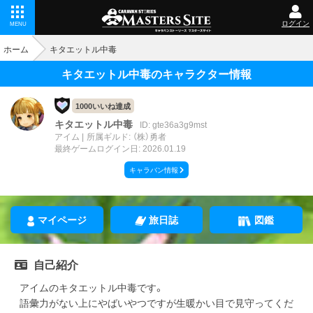
ログイン
MENU
ホーム
キタエットル中毒
キタエットル中毒のキャラクター情報
1000いいね達成
キタエットル中毒
ID: gte36a3g9mst
アイム
所属ギルド: （株）勇者
最終ゲームログイン日: 2026.01.19
キャラバン情報
マイページ
旅日誌
図鑑
自己紹介
アイムのキタエットル中毒です。
語彙力がない上にやばいやつですが生暖かい目で見守ってくだ