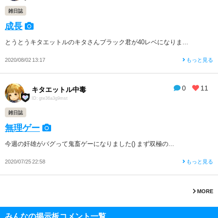
雑日誌
成長
とうとうキタエットルのキタさんブラック君が40レベになりま...
2020/08/02 13:17
もっと見る
0
11
キタエットル中毒
ID: gte36a3g9mst
雑日誌
無理ゲー
今週の奸雄がバグって鬼畜ゲーになりました() まず双極の...
2020/07/25 22:58
もっと見る
MORE
みんなの掲示板コメント一覧