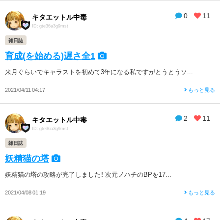
0
11
キタエットル中毒
ID: gte36a3g9mst
雑日誌
育成(を始める)遅さ全1
来月ぐらいでキャラストを初めて3年になる私ですがとうとうソ...
2021/04/11 04:17
もっと見る
2
11
キタエットル中毒
ID: gte36a3g9mst
雑日誌
妖精猫の塔
妖精猫の塔の攻略が完了しました！ 次元ノハチのBPを17...
2021/04/08 01:19
もっと見る