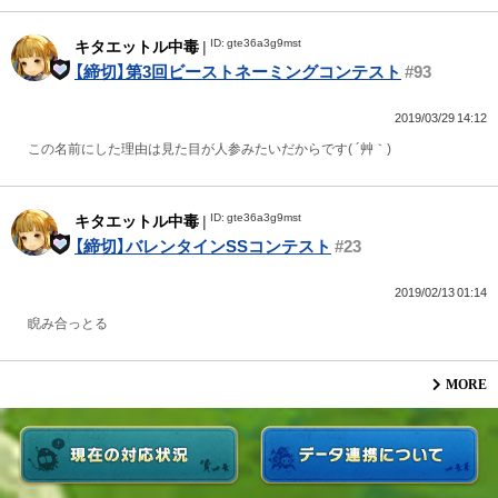
ID: gte36a3g9mst
キタエットル中毒
|
【締切】第3回ビーストネーミングコンテスト
#93
2019/03/29 14:12
この名前にした理由は見た目が人参みたいだからです( ´艸｀)
ID: gte36a3g9mst
キタエットル中毒
|
【締切】バレンタインSSコンテスト
#23
2019/02/13 01:14
睨み合っとる
MORE