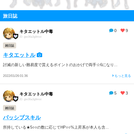
旅日誌
0
9
キタエットル中毒
ID: gte36a3g9mst
雑日誌
キタエットル
討滅の新しい難易度で貰えるポイントのおかげで両手☆6になり...
2022/01/26 01:36
もっと見る
5
3
キタエットル中毒
ID: gte36a3g9mst
雑日誌
パッシブスキル
所持している★5○○の数に応じてHP○○%上昇系が本人も含...