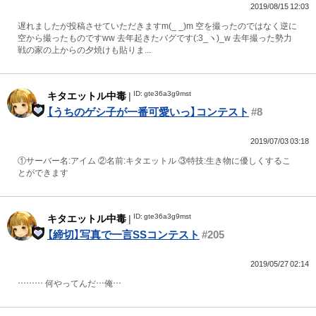
2019/08/15 12:03
遅れましたが投稿させていただきますm(_ _)m 空を撮ったのではなく逆に
空から撮ったものですww 去年起きたバグです(:3_ヽ)_w 去年撮った勢力
戦の家の上からの夕焼けも貼りま...
ID: gte36a3g9mst
キタエットル中毒
|
【うちのゲシ子が一番可愛いっ】コンテスト
#8
2019/07/03 03:18
①サーバー名:アイム ②名前:キタエットル ③特技:生き物に優しくするこ
とができます
ID: gte36a3g9mst
キタエットル中毒
|
【締切】写真で一言SSコンテスト
#205
2019/05/27 02:14
……… 何やってんだ…俺…