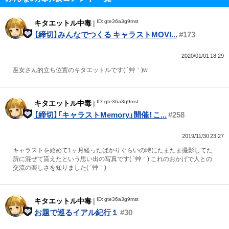
ID: gte36a3g9mst
キタエットル中毒
|
【締切】みんなでつくる キャラストMOVI...
#173
2020/01/01 18:29
巫女さん的立ち位置のキタエットルです( ´艸｀)w
ID: gte36a3g9mst
キタエットル中毒
|
【締切】「キャラストMemory」開催！こ...
#258
2019/11/30 23:27
キャラストを始めて1ヶ月経ったばかりぐらいの時にたまたま撮影してた
所に混ぜて貰えたという思い出の写真です( ´艸｀) これのおかげで人との
交流の楽しさを知りました( ´艸｀)
ID: gte36a3g9mst
キタエットル中毒
|
お題で巡るイアル紀行１
#30