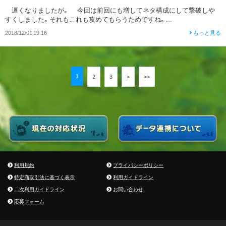
遅くなりましたが。 今回は前回にも増してネタ構成にして撃破しや
すくしました。それもこれも攻めてもらうためですね。...
2018/12/01 19:16
もっと見る
1
2
3
>
>>
利用規約
プライバシーポリシー
特定商取引法に基づく表示
利用ガイドライン
二次利用ガイドライン
お問い合わせ
応募フォーム