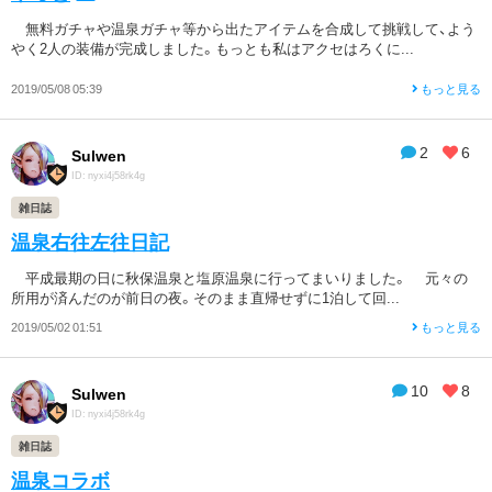
無料ガチャや温泉ガチャ等から出たアイテムを合成して挑戦して、よう
やく2人の装備が完成しました。もっとも私はアクセはろくに...
2019/05/08 05:39
もっと見る
2
6
Sulwen
ID: nyxi4j58rk4g
雑日誌
温泉右往左往日記
平成最期の日に秋保温泉と塩原温泉に行ってまいりました。 元々の
所用が済んだのが前日の夜。そのまま直帰せずに1泊して回...
2019/05/02 01:51
もっと見る
10
8
Sulwen
ID: nyxi4j58rk4g
雑日誌
温泉コラボ