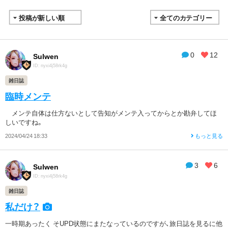
0
12
Sulwen
ID: nyxi4j58rk4g
雑日誌
臨時メンテ
メンテ自体は仕方ないとして告知がメンテ入ってからとか勘弁してほ
しいですね。
2024/04/24 18:33
もっと見る
3
6
Sulwen
ID: nyxi4j58rk4g
雑日誌
私だけ？
一時期あったく そUPD状態にまたなっているのですが、旅日誌を見るに他