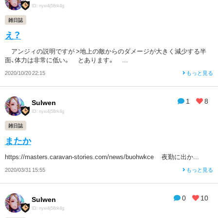
ID: nyxi4j58rk4g
雑日誌
え？
アンジィの説明ですが >地上の敵からのダメージが大きく減少する半
面、体力は非常に低い。 とあります。 ...
2020/10/20 22:15
もっと見る
1
8
Sulwen
ID: nyxi4j58rk4g
雑日誌
またか
https://masters.caravan-stories.com/news/buohwkce 夜勤に出か...
2020/03/31 15:55
もっと見る
0
10
Sulwen
ID: nyxi4j58rk4g