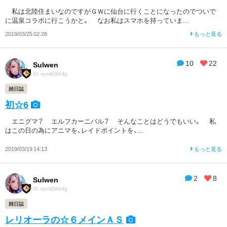
私は北陸住まいなのですがＧＷに仙台に行くことになったのでついで
に温泉コラボに行こうかと。 なお私はスマホを持っていま...
2019/03/25 02:28
もっと見る
10
22
Sulwen
ID: nyxi4j58rk4g
雑日誌
初☆6
エニグマ？ エルフカーニバル？ そんなことはどうでもいい。 私
はこの日の為にアニマを、レイドポイントを、...
2019/03/19 14:13
もっと見る
2
8
Sulwen
ID: nyxi4j58rk4g
雑日誌
レリオーラの☆６メインＡＳ