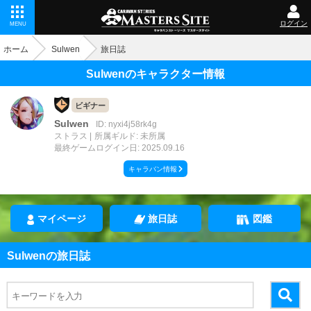
ログイン
MENU
ホーム
Sulwen
旅日誌
Sulwenのキャラクター情報
ビギナー
Sulwen
ID: nyxi4j58rk4g
ストラス
所属ギルド: 未所属
最終ゲームログイン日: 2025.09.16
キャラバン情報
マイページ
旅日誌
図鑑
Sulwenの旅日誌