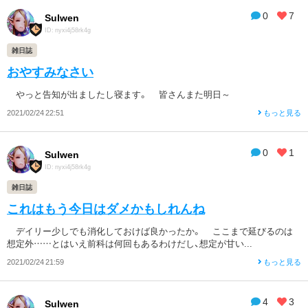
0
7
Sulwen
ID: nyxi4j58rk4g
雑日誌
おやすみなさい
やっと告知が出ましたし寝ます。 皆さんまた明日～
2021/02/24 22:51
もっと見る
0
1
Sulwen
ID: nyxi4j58rk4g
雑日誌
これはもう今日はダメかもしれんね
デイリー少しでも消化しておけば良かったか。 ここまで延びるのは
想定外……とはいえ前科は何回もあるわけだし、想定が甘い...
2021/02/24 21:59
もっと見る
4
3
Sulwen