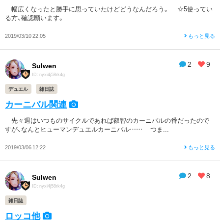
幅広くなったと勝手に思っていたけどどうなんだろう。 ☆5使ってい
る方、確認願います。
2019/03/10 22:05
もっと見る
2
9
Sulwen
ID: nyxi4j58rk4g
デュエル
雑日誌
カーニバル関連
先々週はいつものサイクルであれば叡智のカーニバルの番だったので
すが、なんとヒューマンデュエルカーニバル…… つま...
2019/03/06 12:22
もっと見る
2
8
Sulwen
ID: nyxi4j58rk4g
雑日誌
ロッコ他