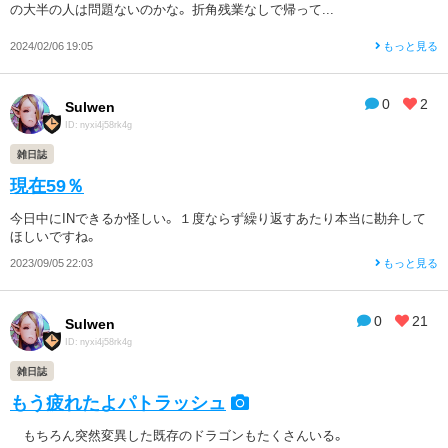
の大半の人は問題ないのかな。 折角残業なしで帰って...
2024/02/06 19:05
もっと見る
0
2
Sulwen
ID: nyxi4j58rk4g
雑日誌
現在59％
今日中にINできるか怪しい。 １度ならず繰り返すあたり本当に勘弁して
ほしいですね。
2023/09/05 22:03
もっと見る
0
21
Sulwen
ID: nyxi4j58rk4g
雑日誌
もう疲れたよパトラッシュ
もちろん突然変異した既存のドラゴンもたくさんいる。