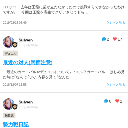
・ロッコ 去年は王龍に歯が立たなかったので挑戦すらできなかったわけ
ですが。 今回は王龍を寄生でクリアさせてもら...
2019/02/16 03:49
もっと見る
2
17
Sulwen
ID: nyxi4j58rk4g
デュエル
最近の対人(愚痴注意)
最近のカーニバルやデュエルについて。 ・エルフカーニバル はじめ見
た時は「なんで？」で、内容を見て「なんだ...
2018/12/07 13:58
もっと見る
0
2
Sulwen
ID: nyxi4j58rk4g
雑日誌
勢力戦日記