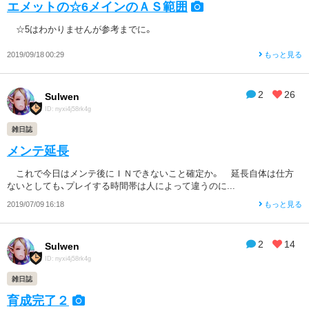
エメットの☆6メインのＡＳ範囲
☆5はわかりませんが参考までに。
2019/09/18 00:29
もっと見る
2
26
Sulwen
ID: nyxi4j58rk4g
雑日誌
メンテ延長
これで今日はメンテ後にＩＮできないこと確定か。 延長自体は仕方
ないとしても、プレイする時間帯は人によって違うのに...
2019/07/09 16:18
もっと見る
2
14
Sulwen
ID: nyxi4j58rk4g
雑日誌
育成完了２