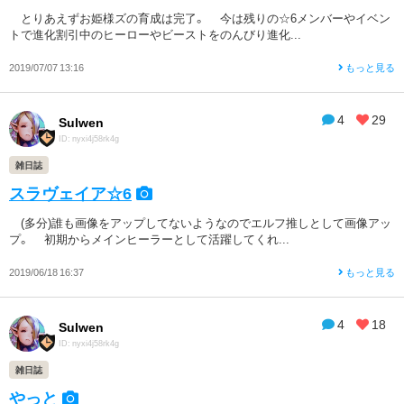
とりあえずお姫様ズの育成は完了。 今は残りの☆6メンバーやイベン
トで進化割引中のヒーローやビーストをのんびり進化...
2019/07/07 13:16
もっと見る
4
29
Sulwen
ID: nyxi4j58rk4g
雑日誌
スラヴェイア☆6
(多分)誰も画像をアップしてないようなのでエルフ推しとして画像アッ
プ。 初期からメインヒーラーとして活躍してくれ...
2019/06/18 16:37
もっと見る
4
18
Sulwen
ID: nyxi4j58rk4g
雑日誌
やっと