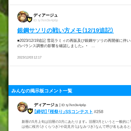
ディアージュ
ID: ty7km3iv4p6p
銀鋼サソリの戦い方メモ（12/19追記）
■2023/12/19追記 雪花ラミィの再販及び銀鋼サソリの再開催に伴
のバランス調整の影響を確認しました。 ・ ...
2023/12/03 12:17
みんなの掲示板コメント一覧
ディアージュ
|
ID: ty7km3iv4p6p
【締切】「桜祭り」SSコンテスト
#258
新暦の5月上旬は旧暦の3月にあたります。 旧暦3月というと一般的に