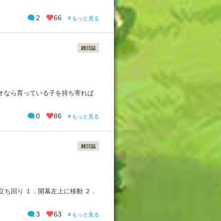
2
66
もっと見る
雑日誌
リオなら育っている子を持ち寄れば
0
86
もっと見る
雑日誌
立ち回り １．開幕左上に移動 ２．
3
63
もっと見る