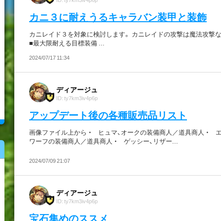
カニ３に耐えうるキャラバン装甲と装飾
カニレイド３を対象に検討します。 カニレイドの攻撃は魔法攻撃な
■最大限耐える目標装備 ...
2024/07/17 11:34
ディアージュ
ID: ty7km3iv4p6p
アップデート後の各種販売品リスト
画像ファイル上から ・ ヒュマ、オークの装備商人／道具商人 ・ 
ワーフの装備商人／道具商人 ・ ゲッシー、リザー...
2024/07/09 21:07
ディアージュ
ID: ty7km3iv4p6p
宝石集めのススメ