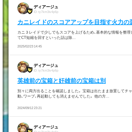
ディアージュ
ID: ty7km3iv4p6p
カニレイドのスコアアップを目指す火力の
カニ３レイドで少しでもスコアを上げるため、基本的な情報を整理
てCT短縮を回すといった話は除...
2025/02/23 14:45
ディアージュ
ID: ty7km3iv4p6p
英雄前の宝箱と奸雄前の宝箱は別
別々に両方出ることを確認しました。 宝箱は出たまま放置してチ
動、ワープ、再起動しても消えませんでした。 他の方...
2024/09/12 23:21
ディアージュ
ID: ty7km3iv4p6p