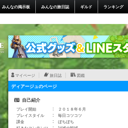
みんなの掲示板
みんなの旅日誌
ギルド
ランキング
マイページ
旅日誌
図鑑
ディアージュのページ
自己紹介
プレイ開始 ： ２０１８年６月
プレイスタイル ： 毎日コツコツ
課金 ： ぼちぼち
好きなコンテンツ ： 討滅の戦域