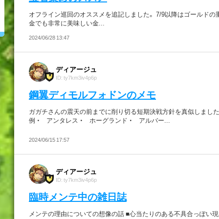
オフライン巡回のオススメを追記しました。 7/9以降はゴールドの
金でも非常に美味しい金...
2024/06/28 13:47
ディアージュ
ID: ty7km3iv4p6p
鋼翼ディモルフォドンのメモ
ガガチさんの震天の前までに削り切る短期決戦方針を真似しました。
例 ・ アンタレス ・ ホーグランド ・ アルバー...
2024/06/15 17:57
ディアージュ
ID: ty7km3iv4p6p
臨時メンテ中の雑日誌
メンテの理由についての想像の話 ■心当たりのある不具合っぽい現