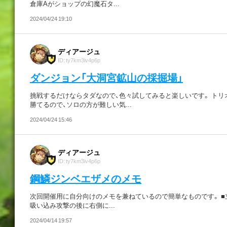
倉庫Aがショップの幻魔石タ...
2024/04/24 19:10
ディアージュ
ID: ty7km3iv4p6p
ダンジョン「大洞宮鉱山の採掘場」
挑戦するだけならタダなので、色々試してみると楽しいです。 ト
勝てるので、ソロの方が難しい気...
2024/04/24 15:46
ディアージュ
ID: ty7km3iv4p6p
鋼鱗ジンベエザメのメモ
次回開催用に自分向けのメモを兼ねているので簡単なものです。 ■
吸い込み攻撃の後に右側に...
2024/04/14 19:57