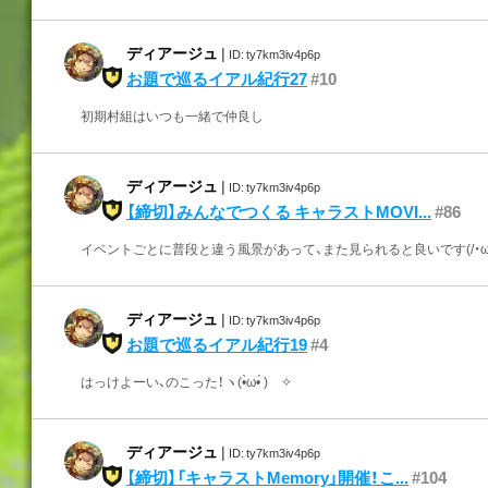
ディアージュ
|
ID: ty7km3iv4p6p
お題で巡るイアル紀行27
#10
初期村組はいつも一緒で仲良し
ディアージュ
|
ID: ty7km3iv4p6p
【締切】みんなでつくる キャラストMOVI...
#86
イベントごとに普段と違う風景があって、また見られると良いです(/・ω・)
ディアージュ
|
ID: ty7km3iv4p6p
お題で巡るイアル紀行19
#4
はっけよーい、のこった！ヽ(•̀ω•́ )ゝ✧
ディアージュ
|
ID: ty7km3iv4p6p
【締切】「キャラストMemory」開催！こ...
#104