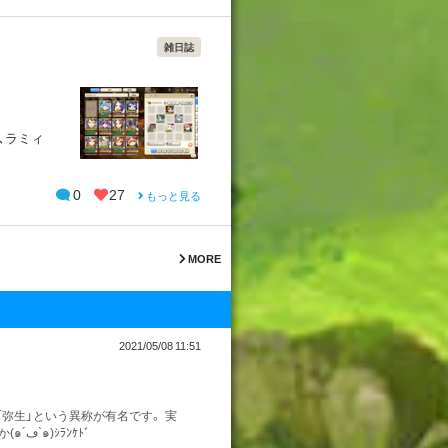
雑日誌
い、ラミィ
0
27
もっと見る
MORE
2021/05/08 11:51
「弥生」という異称が有名です。 実
は他に桜月（さくらつき）や花見月（はなみづき）なんて呼び名もあるとか(๑´ڡ`๑)ｼﾗﾝｹﾄﾞ