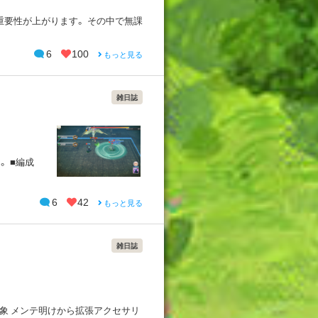
重要性が上がります。 その中で無課
6
100
もっと見る
雑日誌
 ■編成
6
42
もっと見る
雑日誌
象 メンテ明けから拡張アクセサリ