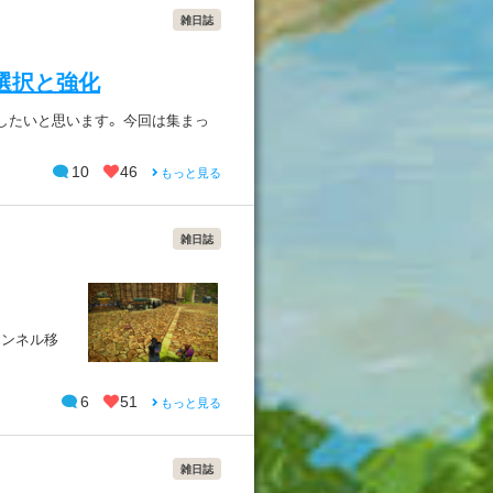
雑日誌
選択と強化
したいと思います。 今回は集まっ
10
46
もっと見る
雑日誌
ャンネル移
6
51
もっと見る
雑日誌