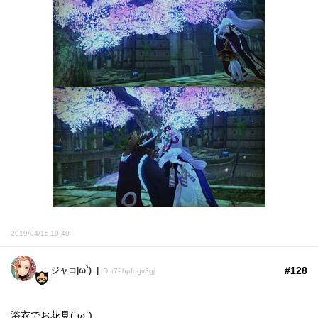
2019/04/15 19:40
#128
ジャコ|ω`)
ID: t79hpfqgv3gj
浴衣でお花見(´ω`)