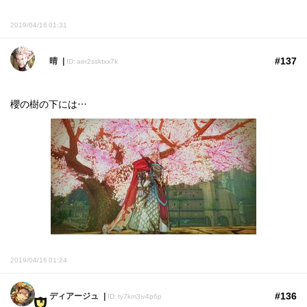
2019/04/16 01:31
#137
晴
ID: aer2ssktxx7k
櫻の樹の下には…
2019/04/16 01:24
#136
ディアージュ
ID: ty7km3iv4p6p