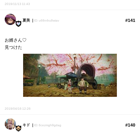
2019/11/13 11:43
#141
夏美
ID: u68n4ru8wiav
お婿さん♡
見つけた
2019/04/16 12:26
#140
キド
ID: 6cezmgh9gdag