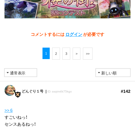
コメントするには
ログイン
が必要です
1
2
3
>
>>
#142
どんぐり１号
ID: ssqtm4k75kgx
>> 6
すごいねっ！
センスあるねっ！