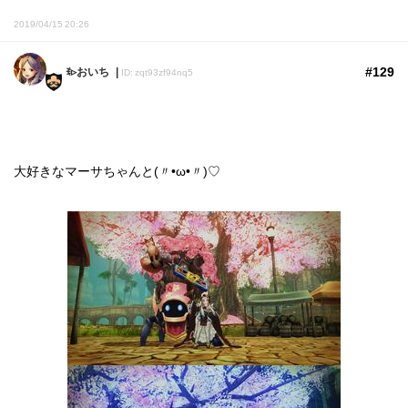
2019/04/15 20:26
#129
ꉂ▹おいち
ID: zqt93zf94nq5
大好きなマーサちゃんと(〃•ω•〃)♡