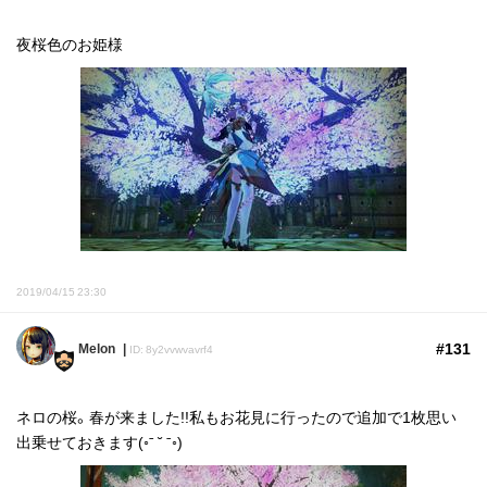
夜桜色のお姫様
2019/04/15 23:30
#131
Melon
ID: 8y2vvwvavrf4
ネロの桜。春が来ました!!私もお花見に行ったので追加で1枚思い
出乗せておきます(◦ˉ ˘ ˉ◦)