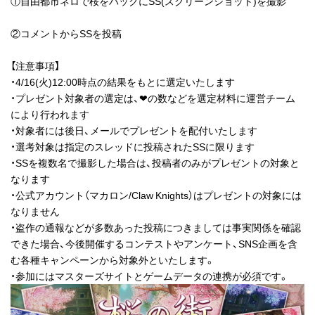
①自由都市ネロで桜をバックにSS(スクリーンショット)を撮影
②コメントからSSを投稿
【注意事項】
・4/16(火)12:00時点の結果をもとに選定いたします
・プレゼント対象者の選定は、❤の数などを選定材料に運営チーム
により行われます
・対象者には後日、メールでプレゼントを配付いたします
・選考対象は指定のスレッドに投稿されたSSに限ります
・SSを複数名で撮影した場合は、投稿者のみがプレゼントの対象と
なります
・公式アカウント（マカロン/Claw Knights）はプレゼントの対象には
なりません
・盗作の通報などが多数あった投稿につきましては事実関係を確認
できた場合、今後開催するコンテストやアンケート、SNS企画を含
む各種キャンペーンから対象外といたします。
・参加にはマスターズサイトとゲームデータの連携が必須です。