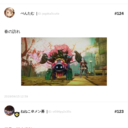
#124
ぺんたむ
ID: jwgitka5cu4e
春の訪れ
2019/04/15 12:59
#123
ねねこ＠メン募
ID: vt596py2x35s