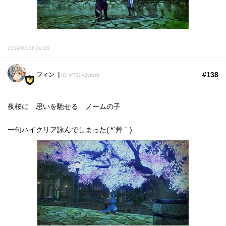
2019/04/16 09:26
#138
フィン
ID: kf72uv2ytnsb
夜桜に 思いを馳せる ノームの子
一句ハイクリア詠んでしまった( *´艸｀)