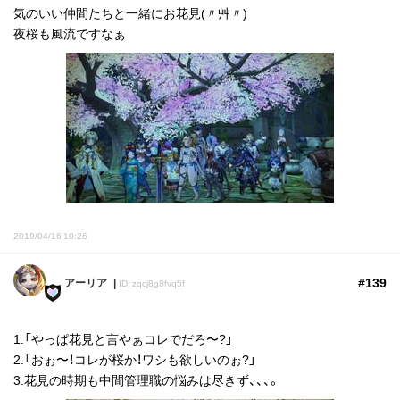
気のいい仲間たちと一緒にお花見(〃艸〃)
夜桜も風流ですなぁ
2019/04/16 10:26
#139
アーリア
ID: zqcj8g8fvq5f
1.「やっぱ花見と言やぁコレでだろ〜?」
2.「おぉ〜！コレが桜か！ワシも欲しいのぉ?」
3.花見の時期も中間管理職の悩みは尽きず、、、。