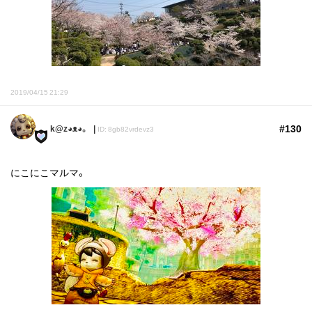
2019/04/15 21:29
#130
k@z◕ᴥ◕。
ID: 8gb82vrdevz3
にこにこマルマ。