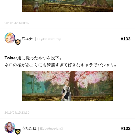
2019/04/16 00:32
#133
♡ユナ
ID: y4xda3vh3zsp
Twitter用に撮ったやつを投下。
ネロの桜があまりにも綺麗すぎて好きなキャラでパシャリ。
2019/04/15 23:30
#132
うたたね
ID: bg6nsq4zffr3