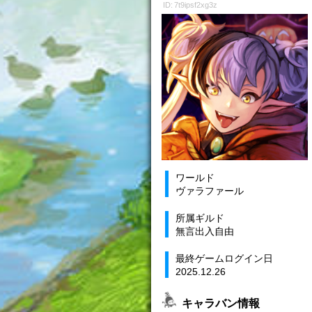
ID: 7t9ipsf2xg3z
ワールド
ヴァラファール
所属ギルド
無言出入自由
最終ゲームログイン日
2025.12.26
キャラバン情報