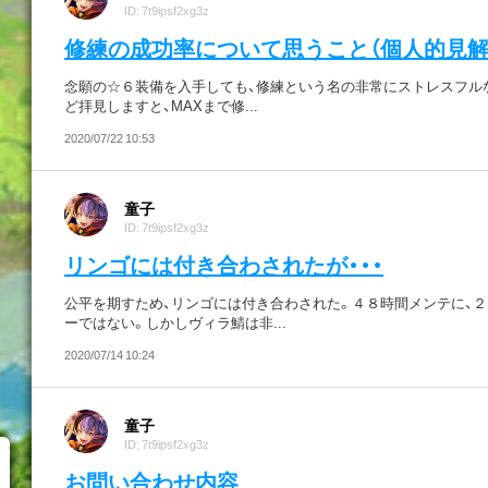
ID: 7t9ipsf2xg3z
修練の成功率について思うこと（個人的見解
念願の☆６装備を入手しても、修練という名の非常にストレスフル
ど拝見しますと、MAXまで修...
2020/07/22 10:53
童子
ID: 7t9ipsf2xg3z
リンゴには付き合わされたが・・・
公平を期すため、リンゴには付き合わされた。４８時間メンテに、
ーではない。しかしヴィラ鯖は非...
2020/07/14 10:24
童子
ID: 7t9ipsf2xg3z
お問い合わせ内容