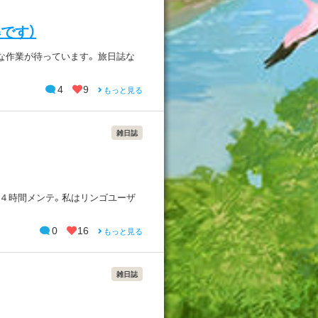
です）
な作業が待っています。 旅日誌な
4
9
もっと見る
雑日誌
２４時間メンテ。私はリンゴユーザ
0
16
もっと見る
雑日誌