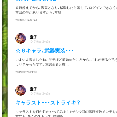
０時超えてから、激重となり、移動したら落ちて、ログインできなく
前回の件がありますから、常駐...
2020/07/14 00:41
童子
ID: 7t9ipsf2xg3z
☆６キャラ、武器実装・・・
いよいよ来ましたね。半年ほど前始めたころから、これが来るだろ
より早かったです。重課金者と微...
2019/02/26 21:07
童子
ID: 7t9ipsf2xg3z
キャラスト・・・ストライキ？
キャラストを何か月かやってみましたが、今回の臨時複数メンテを
方にも、多くのストレス、疑問を...