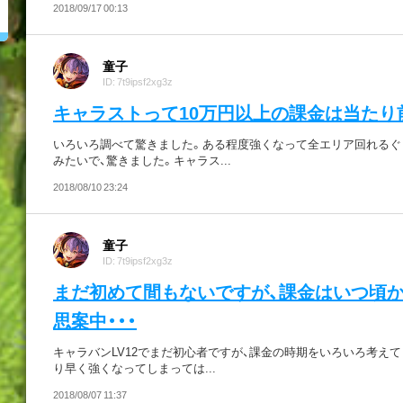
2018/09/17 00:13
童子
ID: 7t9ipsf2xg3z
キャラストって10万円以上の課金は当たり
いろいろ調べて驚きました。ある程度強くなって全エリア回れるぐ
みたいで、驚きました。キャラス...
2018/08/10 23:24
童子
ID: 7t9ipsf2xg3z
まだ初めて間もないですが、課金はいつ頃
思案中・・・
キャラバンLV12でまだ初心者ですが、課金の時期をいろいろ考え
り早く強くなってしまっては...
2018/08/07 11:37