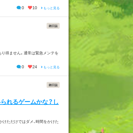
0
10
もっと見る
雑日誌
あり得ません。通常は緊急メンテを
0
24
もっと見る
雑日誌
いられるゲームかな？し
かけただけではダメ、時間をかけた