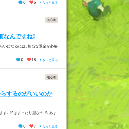
0
5
もっと見る
初心者
前なんですね！
らいになるには、相当な課金が必要
0
18
もっと見る
初心者
からするのがいいのか
てます。私はまったり型なので、あま
0
7
もっと見る