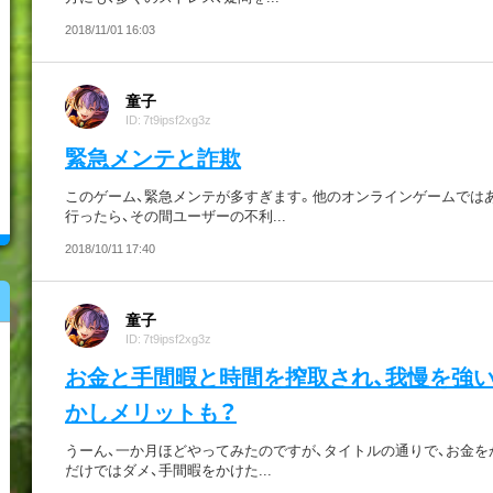
2018/11/01 16:03
童子
ID: 7t9ipsf2xg3z
緊急メンテと詐欺
このゲーム、緊急メンテが多すぎます。他のオンラインゲームでは
行ったら、その間ユーザーの不利...
2018/10/11 17:40
童子
ID: 7t9ipsf2xg3z
お金と手間暇と時間を搾取され、我慢を強
かしメリットも？
うーん、一か月ほどやってみたのですが、タイトルの通りで、お金を
だけではダメ、手間暇をかけた...