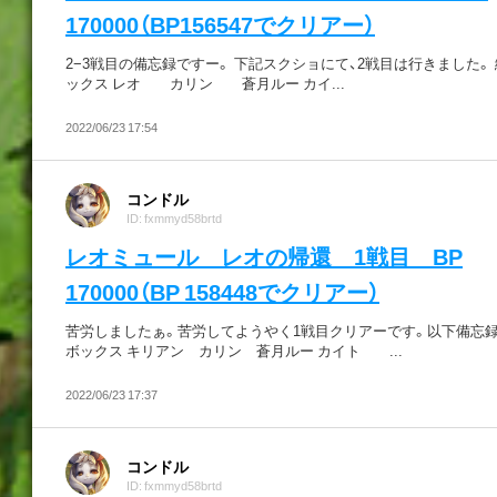
170000（BP156547でクリアー）
2−3戦目の備忘録ですー。 下記スクショにて、2戦目は行きました。
ックス レオ カリン 蒼月ルー カイ...
2022/06/23 17:54
コンドル
ID: fxmmyd58brtd
レオミュール レオの帰還 1戦目 BP
170000（BP 158448でクリアー）
苦労しましたぁ。苦労してようやく1戦目クリアーです。以下備忘
ボックス キリアン カリン 蒼月ルー カイト ...
2022/06/23 17:37
コンドル
ID: fxmmyd58brtd