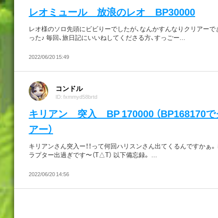
レオミュール 放浪のレオ BP30000
レオ様のソロ先頭にビビりーでしたが、なんかすんなりクリアーで
った♪ 毎回、旅日記にいいねしてくださる方、すっごー...
2022/06/20 15:49
コンドル
ID: fxmmyd58brtd
キリアン 突入 BP 170000 （BP168170
アー）
キリアンさん突入ー！！って何回ハリスンさん出てくるんですかぁ。
ラプター出過ぎです〜（T△T） 以下備忘録。 ...
2022/06/20 14:56