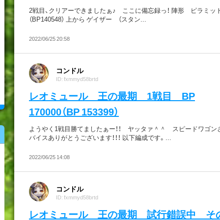
2戦目、クリアーできましたぁ♪ ここに備忘録っ！ 陣形 ピラミ
（BP140548） 上から ゲイザー （スタン...
2022/06/25 20:58
コンドル
ID: fxmmyd58brtd
レオミュール 王の最期 1戦目 BP
170000（BP 153399）
ようやく1戦目勝てましたぁー！！ ヤッタァ＾＾ スピードワゴン
バイスありがとうございます！！！ 以下編成です。...
2022/06/25 14:08
コンドル
ID: fxmmyd58brtd
レオミュール 王の最期 試行錯誤中 そ