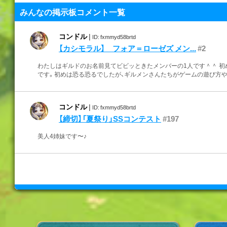
みんなの掲示板コメント一覧
コンドル
|
ID: fxmmyd58brtd
【カシモラル】 フォア＝ローゼズ メン...
#2
わたしはギルドのお名前見てビビッときたメンバーの1人です＾＾ 
です。初めは恐る恐るでしたが、ギルメンさんたちがゲームの遊び方や楽
コンドル
|
ID: fxmmyd58brtd
【締切】「夏祭り」SSコンテスト
#197
美人4姉妹です〜♪