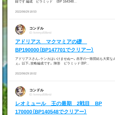
録です 編成 ピラミッド （BP 164348...
2022/06/29 18:53
コンドル
ID: fxmmyd58brtd
アドリアス マクマミアの礎
BP190000（BP147701でクリアー）
アドリアスさん、ケンカはいけませぬー。赤牙の一致団結も大変な
ぇ。 以下、攻略編成です。 陣形 ピラミッド（BP...
2022/06/29 18:02
コンドル
ID: fxmmyd58brtd
レオミュール 王の最期 2戦目 BP
170000（BP140548でクリアー）