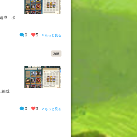
 編成 ボ
0
5
もっと見る
攻略
録 編成
0
3
もっと見る