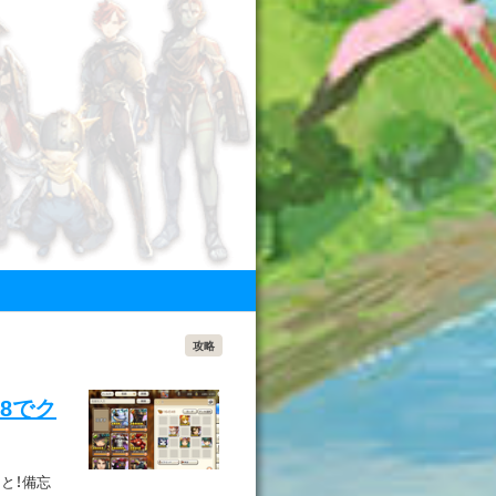
攻略
48でク
と！備忘