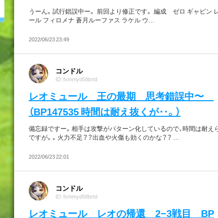
うーん。試行錯誤中ー。 前回より修正です。 編成 ゼロ ギャビン 
ール フィロメナ 蒼月ルーファス ラケル ウ...
2022/06/23 23:49
コンドル
ID: fxmmyd58brtd
レオミュール 王の最期 思考錯誤中〜
（BP147535 時間は耐え抜くが‥。）
備忘録ですー。相手は攻撃がパターン化しているので、時間は耐え
ですが。。火力不足？？出血や火傷も効くのかな？？ ...
2022/06/23 22:01
コンドル
ID: fxmmyd58brtd
レオミュール レオの帰還 2−3戦目 BP