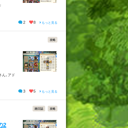
ッド
2
8
もっと見る
攻略
さん、アド
3
5
もっと見る
雑日誌
攻略
の2