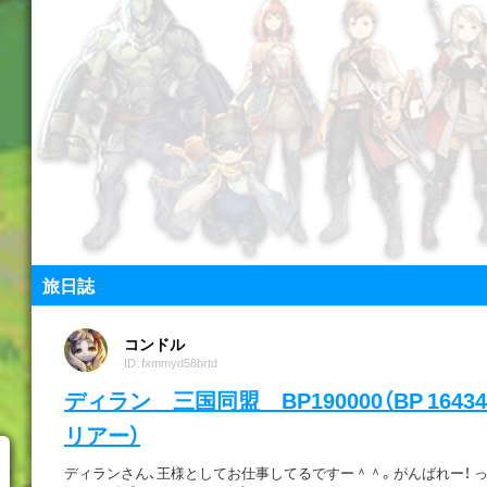
旅日誌
コンドル
ID: fxmmyd58brtd
ディラン 三国同盟 BP190000（BP 1643
リアー）
ディランさん、王様としてお仕事してるですー＾＾。がんばれー！ っ