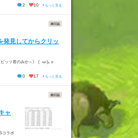
2
10
もっと見る
雑日誌
を発見してからクリッ
ッツ君のみか～） ( -ω-)｡ｏ
0
17
もっと見る
雑日誌
ボキャ
RSコラボ