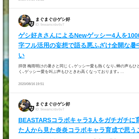
まぐまぐ@ゲシ好
ID: 9ewamcnbv6v7
ゲシ好きさんによるNewゲッシー4人を100
字フル活用の妄想で語る悪ふざけ全開な暑
い
拝啓 梅雨明けの暑さと同じく、ゲッシー愛も熱くなり、蝉の声もひ
く、ゲッシー愛を叫ぶ声もひときわ高くなっております。...
2020/08/16 19:51
まぐまぐ@ゲシ好
ID: 9ewamcnbv6v7
BEASTARSコラボキャラ3人をガチガチに
た人から見た炎炎コラボキャラ育成で思う