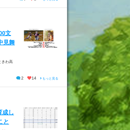
00文
中見舞
ときわ高
2
14
もっと見る
育成し
こと