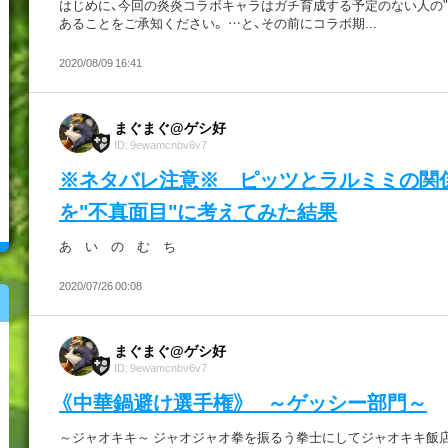
はじめに、今回の炎炎コラボキャラはガチ育成する予定のない人の"
あることをご承知ください。 …と、その前にコラボ期...
2020/08/09 16:41
まぐまぐ@ゲシ好
ID: 9ewamcnbv6v7
※ネタバレ注意※ ピッツとラルミミの関
を"不真面目"に考えてみた結果
あ い の む ち
2020/07/26 00:08
まぐまぐ@ゲシ好
ID: 9ewamcnbv6v7
《中華鍋避け選手権》 ～ゲッシー部門～
～ジャオキキ～ ジャオジャオ拳を振るう拳士にしてジャオキキ飯