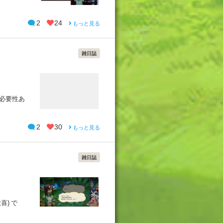
2
24
もっと見る
雑日誌
必要性あ
2
30
もっと見る
雑日誌
喜) で