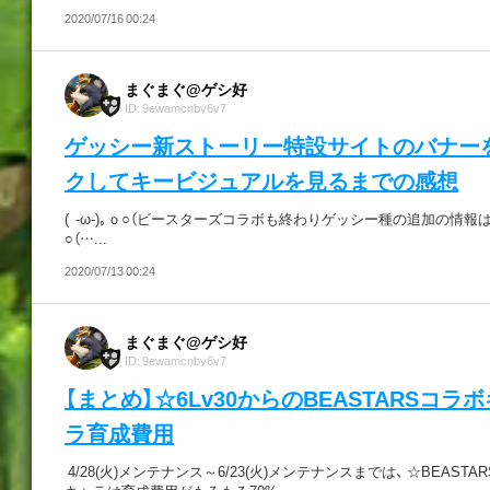
2020/07/16 00:24
まぐまぐ@ゲシ好
ID: 9ewamcnbv6v7
ゲッシー新ストーリー特設サイトのバナー
クしてキービジュアルを見るまでの感想
( -ω-)｡ｏ○（ビースターズコラボも終わりゲッシー種の追加の情報はピ
○（…...
2020/07/13 00:24
まぐまぐ@ゲシ好
ID: 9ewamcnbv6v7
【まとめ】☆6Lv30からのBEASTARSコラ
ラ育成費用
4/28(火)メンテナンス～6/23(火)メンテナンスまでは、 ☆BEASTA