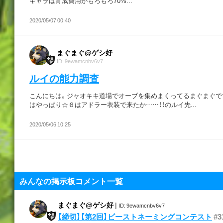
キャラは育成費用がもろもろ70%...
2020/05/07 00:40
まぐまぐ@ゲシ好
ID: 9ewamcnbv6v7
ルイの能力調査
こんにちは。ジャオキキ道場でオーブを集めまくってるまぐまぐです
はやっぱり☆６はアドラー衣装で来たか……！！のルイ先...
2020/05/06 10:25
みんなの掲示板コメント一覧
まぐまぐ@ゲシ好
|
ID: 9ewamcnbv6v7
【締切】【第2回】ビーストネーミングコンテスト
#3