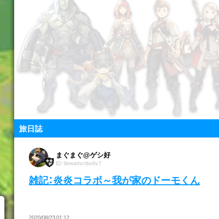
旅日誌
まぐまぐ@ゲシ好
ID: 9ewamcnbv6v7
雑記：炎炎コラボ～我が家のドーモくん
2020/08/23 01:12