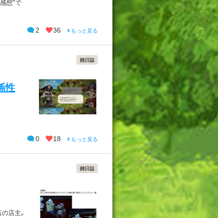
感想"で
2
36
もっと見る
雑日誌
係性
0
18
もっと見る
雑日誌
店の店主。