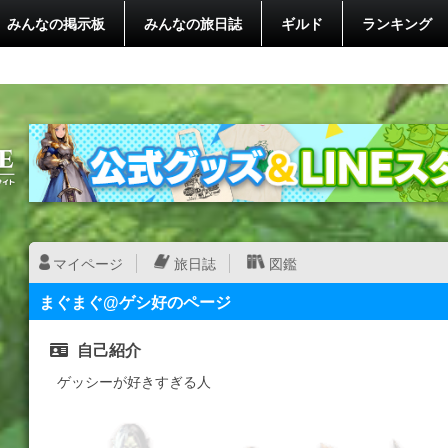
みんなの掲示板
みんなの旅日誌
ギルド
ランキング
マイページ
旅日誌
図鑑
まぐまぐ@ゲシ好のページ
自己紹介
ゲッシーが好きすぎる人