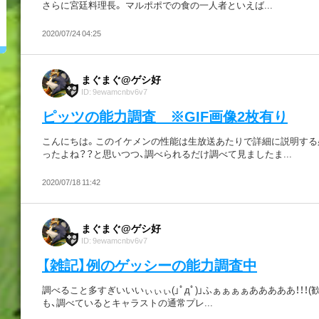
さらに宮廷料理長。 マルポポでの食の一人者といえば...
2020/07/24 04:25
まぐまぐ@ゲシ好
ID: 9ewamcnbv6v7
ピッツの能力調査 ※GIF画像2枚有り
こんにちは。このイケメンの性能は生放送あたりで詳細に説明する
ったよね？？と思いつつ、調べられるだけ調べて見ましたま...
2020/07/18 11:42
まぐまぐ@ゲシ好
ID: 9ewamcnbv6v7
【雑記】例のゲッシーの能力調査中
調べること多すぎいいいぃぃぃ(」ﾟдﾟ)」ふぁぁぁぁあああああ！！！(歓
も、調べているとキャラストの通常プレ...