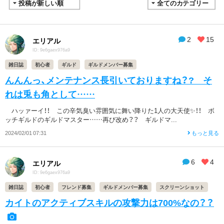
2
15
エリアル
ID: 9e6gaex976a9
雑日誌
初心者
ギルド
ギルドメンバー募集
んんんっ、メンテナンス長引いておりますね？? そ
れは兎も角として……
ハッァーイ！！ この辛気臭い雰囲気に舞い降りた1人の大天使✨！！ ボ
ッチギルドのギルドマスター……再び改め？？ ギルドマ...
2024/02/01 07:31
もっと見る
6
4
エリアル
ID: 9e6gaex976a9
雑日誌
初心者
フレンド募集
ギルドメンバー募集
スクリーンショット
カイトのアクティブスキルの攻撃力は700%なの？？