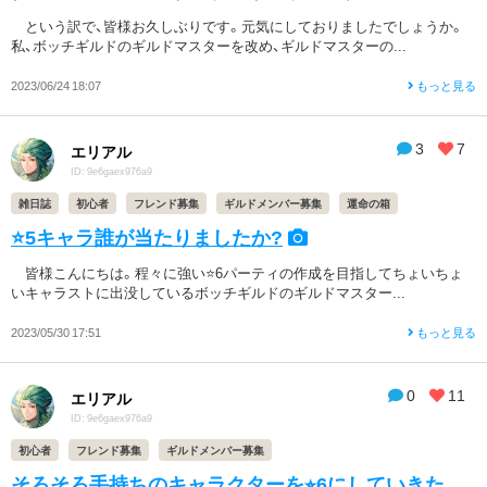
という訳で、皆様お久しぶりです。元気にしておりましたでしょうか。
私、ボッチギルドのギルドマスターを改め、ギルドマスターの...
2023/06/24 18:07
もっと見る
3
7
エリアル
ID: 9e6gaex976a9
雑日誌
初心者
フレンド募集
ギルドメンバー募集
運命の箱
⭐️5キャラ誰が当たりましたか?
皆様こんにちは。程々に強い⭐️6パーティの作成を目指してちょいちょ
いキャラストに出没しているボッチギルドのギルドマスター...
2023/05/30 17:51
もっと見る
0
11
エリアル
ID: 9e6gaex976a9
初心者
フレンド募集
ギルドメンバー募集
そろそろ手持ちのキャラクターを⭐︎6にしていきた