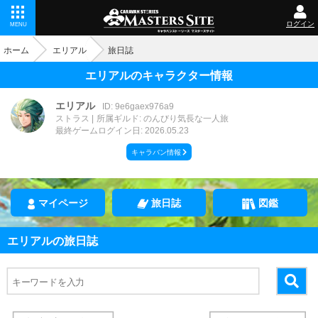
ログイン
MENU
ホーム
エリアル
旅日誌
エリアルのキャラクター情報
エリアル
ID: 9e6gaex976a9
ストラス
所属ギルド: のんびり気長な一人旅
最終ゲームログイン日: 2026.05.23
キャラバン情報
マイページ
旅日誌
図鑑
エリアルの旅日誌