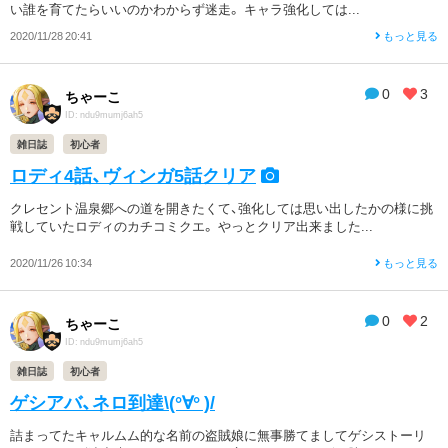
い誰を育てたらいいのかわからず迷走。 キャラ強化しては...
2020/11/28 20:41
もっと見る
0
3
ちゃーこ
ID: ndu9mumj6ah5
雑日誌
初心者
ロディ4話、ヴィンガ5話クリア
クレセント温泉郷への道を開きたくて、強化しては思い出したかの様に挑
戦していたロディのカチコミクエ。 やっとクリア出来ました...
2020/11/26 10:34
もっと見る
0
2
ちゃーこ
ID: ndu9mumj6ah5
雑日誌
初心者
ゲシアバ、ネロ到達\(°∀° )/
詰まってたキャルムム的な名前の盗賊娘に無事勝てましてゲシストーリ