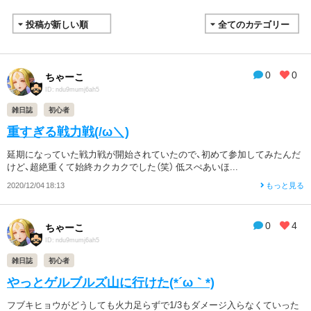
0
0
ちゃーこ
ID: ndu9mumj6ah5
雑日誌
初心者
重すぎる戦力戦(/ω＼)
延期になっていた戦力戦が開始されていたので、初めて参加してみたんだ
けど、超絶重くて始終カクカクでした（笑） 低スぺあいほ...
2020/12/04 18:13
もっと見る
0
4
ちゃーこ
ID: ndu9mumj6ah5
雑日誌
初心者
やっとゲルブルズ山に行けた(*´ω｀*)
フブキヒョウがどうしても火力足らずで1/3もダメージ入らなくていった