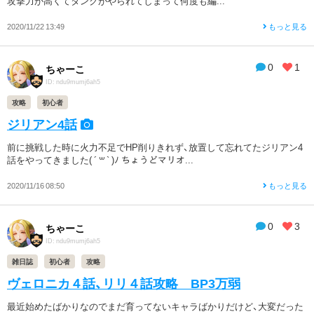
攻撃力が高くてタンクがやられてしまって何度も編...
2020/11/22 13:49
もっと見る
0
1
ちゃーこ
ID: ndu9mumj6ah5
攻略
初心者
ジリアン4話
前に挑戦した時に火力不足でHP削りきれず、放置して忘れてたジリアン4
話をやってきました( ´ ꒳ ` )ﾉ ちょうどマリオ...
2020/11/16 08:50
もっと見る
0
3
ちゃーこ
ID: ndu9mumj6ah5
雑日誌
初心者
攻略
ヴェロニカ４話、リリ４話攻略 BP3万弱
最近始めたばかりなのでまだ育ってないキャラばかりだけど、大変だった