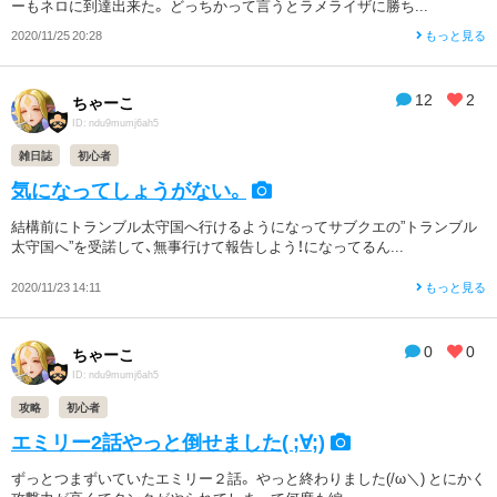
ーもネロに到達出来た。 どっちかって言うとラメライザに勝ち...
2020/11/25 20:28
もっと見る
12
2
ちゃーこ
ID: ndu9mumj6ah5
雑日誌
初心者
気になってしょうがない。
結構前にトランブル太守国へ行けるようになってサブクエの”トランブル
太守国へ”を受諾して、無事行けて報告しよう！になってるん...
2020/11/23 14:11
もっと見る
0
0
ちゃーこ
ID: ndu9mumj6ah5
攻略
初心者
エミリー2話やっと倒せました( ;∀;)
ずっとつまずいていたエミリー２話。 やっと終わりました(/ω＼) とにかく