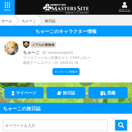
ログイン
MENU
ホーム
ちゃーこ
旅日誌
ちゃーこのキャラクター情報
イアルの冒険者
ちゃーこ
ID: ndu9mumj6ah5
ヴァラファール
所属ギルド: CHAYぷれー
最終ゲームログイン日: 2024.01.16
キャラバン情報
マイページ
旅日誌
図鑑
ちゃーこの旅日誌