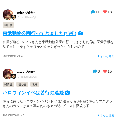
11
18
miran༄❀*
ID: dzk2hbvaa7yk
雑日誌
東武動物公園行ってきました(*´艸`)
台風が迫る中、フレさんと東武動物公園に行ってきました（笑） 天気予報を
見て日にちをずらそうかと頭をよぎったりもしたので...
2019/10/11 21:26
もっと見る
6
15
miran༄❀*
ID: dzk2hbvaa7yk
雑日誌
初心者
攻略
ハロウィンイベは苦行の連続
待ちに待ったハロウィンイベント♡ 第1週目から、待ちに待ったマググラ
さんのガシャが来て喜んだのも束の間、ビースト育成必須...
2019/10/06 04:43
もっと見る