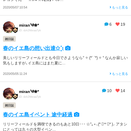
2020/05/07 10:54
もっと見る
6
19
miran༄❀*
ID: dzk2hbvaa7yk
雑日誌
春のイエ島の想い出達✩︎⡱
美しいリリーフィールドとも今日でさようなら° ✧ (*´ `*) ✧ ° なんか寂しい
気もしますが、イエ島にはまた夏に...
2020/05/05 11:24
もっと見る
10
14
miran༄❀*
ID: dzk2hbvaa7yk
雑日誌
春のイエ島イベント 途中経過
リリーフィールドを満喫できるのもあと10日･･･ ☆°｡⋆⸜(* ॑꒳ ॑* )⸝ アタシ
にとっては久々の大型イベン...