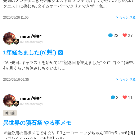
先週のメンテ後にきた強敵クエスト達 メンテ明けすぐからハルちゃんの
クエストに挑むも、タイムオーバーでクリアできず… 色...
2020/05/26 11:05
もっと見る
22
27
miran༄❀*
ID: dzk2hbvaa7yk
1年経ちました(o´艸`)
つい先日、キャラストを始めて1年記念日を迎えました° ✧ (*´ `*) ✧ ° (途中、
4ヶ月くらいお休みしちゃいまし...
2020/05/16 06:35
もっと見る
2
11
miran༄❀*
ID: dzk2hbvaa7yk
雑日誌
異世界の隕石祭 やる事メモ
※自分用の目標メモです☆*。 ❁⃘ヒーロー エッダちゃん･･･☆5→☆6【済】
レゴシくん･･･☆5→☆6【済】 ハル...