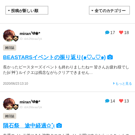
17
18
miran༄❀*
ID: dzk2hbvaa7yk
雑日誌
BEASTARSイベントの振り返り(๑♡ᴗ♡๑)
長かったビースターズイベントも終わりましたねー 皆さんお疲れ様でし
た(o´艸`) ルイクエは残念ながらクリアできません...
2020/06/23 13:10
もっと見る
14
13
miran༄❀*
ID: dzk2hbvaa7yk
雑日誌
隕石祭 途中経過✩︎⡱