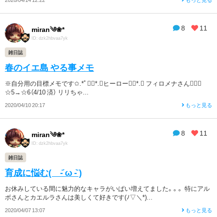
8
11
miran༄❀*
ID: dzk2hbvaa7yk
雑日誌
春のイエ島 やる事メモ
※自分用の目標メモです✩.*˚ ❁⃘*.ﾟヒーロー❁⃘*.ﾟ フィロメナさん･･･
☆5→☆6（4/10 済） リリちゃ...
2020/04/10 20:17
もっと見る
8
11
miran༄❀*
ID: dzk2hbvaa7yk
雑日誌
育成に悩む( -᷄ ω -᷅ )
お休みしている間に魅力的なキャラがいぱい増えてました。。。 特にアル
ボさんとカエルラさんは美しくて好きです(ﾉ▽＼*)...
2020/04/07 13:07
もっと見る