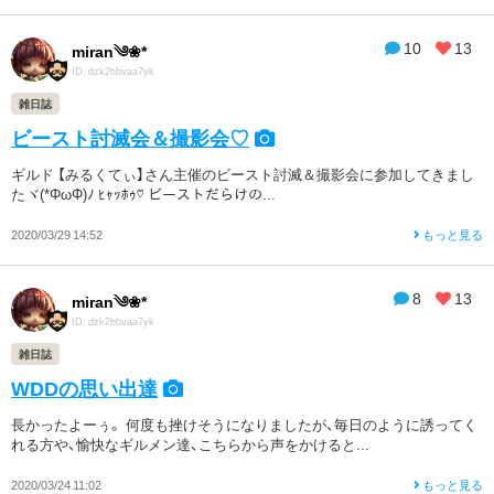
10
13
miran༄❀*
ID: dzk2hbvaa7yk
雑日誌
ビースト討滅会＆撮影会♡
ギルド 【みるくてぃ】さん主催のビースト討滅＆撮影会に参加してきまし
たヾ(*ΦωΦ)ﾉ ﾋｬｯﾎｩ♡ ビーストだらけの...
2020/03/29 14:52
もっと見る
8
13
miran༄❀*
ID: dzk2hbvaa7yk
雑日誌
WDDの思い出達
長かったよーぅ。 何度も挫けそうになりましたが、毎日のように誘ってく
れる方や、愉快なギルメン達、こちらから声をかけると...
2020/03/24 11:02
もっと見る