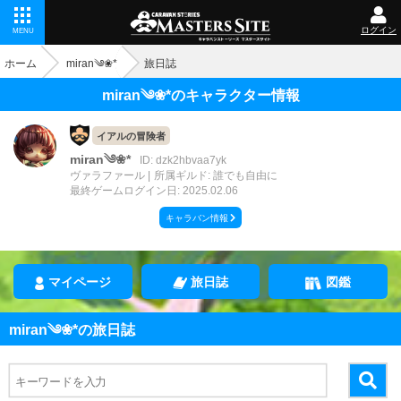
ログイン
MENU
ホーム
miran༄❀*
旅日誌
miran༄❀*のキャラクター情報
イアルの冒険者
miran༄❀*
ID: dzk2hbvaa7yk
ヴァラファール
所属ギルド: 誰でも自由に
最終ゲームログイン日: 2025.02.06
キャラバン情報
マイページ
旅日誌
図鑑
miran༄❀*の旅日誌