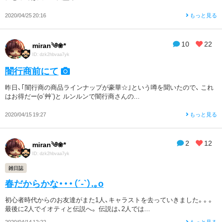
2020/04/25 20:16
もっと見る
10
22
miran༄❀*
ID: dzk2hbvaa7yk
闇行商前にて
昨日、｢闇行商の商品ラインナップが豪華☆｣という噂を聞いたので、 これ
はお得だー(o´艸`)と ルンルンで闇行商さんの...
2020/04/15 19:27
もっと見る
2
12
miran༄❀*
ID: dzk2hbvaa7yk
雑日誌
春だからかな・・・（´-`）.｡o
初心者時代からのお友達がまた1人、キャラストを去っていきました。。。
最後に2人でイオティと伝説へ。 伝説は、2人では...
2020/04/14 12:22
もっと見る