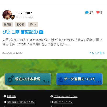
17
9
miran༄❀*
ID: dzk2hbvaa7yk
雑日誌
初心者
ギルド
ぴよこ隊 奮闘記①
先日、久々に はむちゅたぁのぴよこ隊が揃ったので、 『過去の強敵を振り
返ろう会 フブキヒョウ編』 をしてきました♡ ...
2019/08/13 12:20
もっと見る
利用規約
プライバシーポリシー
特定商取引法に基づく表示
利用ガイドライン