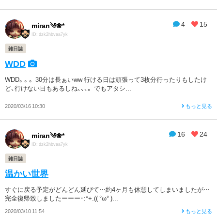
4
15
miran༄❀*
ID: dzk2hbvaa7yk
雑日誌
WDD
WDD。。。 30分は長ぁいww 行ける日は頑張って3枚分行ったりもしたけ
ど、行けない日もあるしね、、、。 でもアタシ...
2020/03/16 10:30
もっと見る
16
24
miran༄❀*
ID: dzk2hbvaa7yk
雑日誌
温かい世界
すぐに戻る予定がどんどん延びて…約4ヶ月も休憩してしまいましたが…
完全復帰致しましたーーー･:*+.(( °ω° )...
2020/03/10 11:54
もっと見る