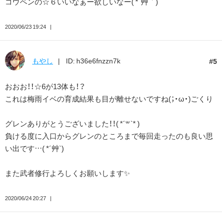
コウペンの☆６いいなぁー欲しいなー( *´艸｀)
2020/06/23 19:24
もやし
ID: h36e6fnzzn7k
5
おおお！！☆6が13体も！？
これは梅雨イベの育成結果も目が離せないですね(；・ω・)ごくり
グレンありがとうございました！！( *´꒳`* )
負ける度に入口からグレンのところまで毎回走ったのも良い思
い出です…( *´艸`)
また武者修行よろしくお願いします✨
2020/06/24 20:27