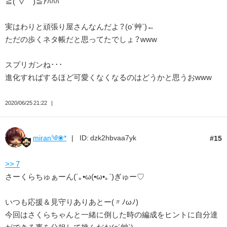
≧(´▽｀)≦ｱﾊﾊﾊ
実はわりと頑張り屋さんなんだよ？(o´艸`)←
ただの歩くネタ帳だと思ってたでしょ？www
スプリガンね･･･
進化すればするほど可愛くなくなるのはどうかと思うおwww
2020/06/25 21:22
miran༄❀*
ID: dzk2hbvaa7yk
15
>> 7
さーくらちゅぁーん(´｡•ω(•ω•｡`)ぎゅー♡
いつも応援＆見守りありあとー(〃ﾉωﾉ)
今回はさくらちゃんと一緒に倒した時の編成をヒントに自分達