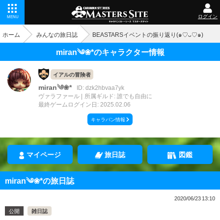
ログイン
MENU
ホーム
みんなの旅日誌
BEASTARSイベントの振り返り(๑♡ᴗ♡๑)
miran༄❀*のキャラクター情報
イアルの冒険者
miran༄❀*
ID: dzk2hbvaa7yk
ヴァラファール
所属ギルド: 誰でも自由に
最終ゲームログイン日: 2025.02.06
キャラバン情報
マイページ
旅日誌
図鑑
miran༄❀*の旅日誌
2020/06/23 13:10
公開
雑日誌