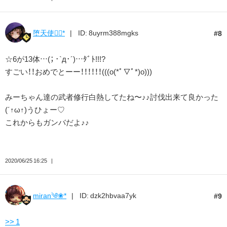
堕天使❁⃘*
ID: 8uyrm388mgks
8
☆6が13体…(； ･`д･´)…ﾀﾞﾄ!!!?
すごい！！おめでとーー！！！！！！(((o(*ﾟ▽ﾟ*)o)))
みーちゃん達の武者修行白熱してたね〜♪♪討伐出来て良かった
(´↑ω↑)うひょー♡
これからもガンバだよ♪♪
2020/06/25 16:25
miran༄❀*
ID: dzk2hbvaa7yk
9
>> 1