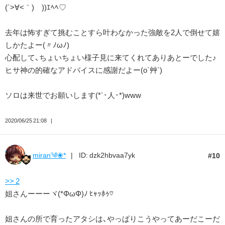
(´>∀<｀)ゝ))ｴﾍﾍ♡
去年は怖すぎて挑むことすら叶わなかった強敵を2人で倒せて嬉
しかたよー(〃ﾉωﾉ)
心配して、ちょいちょい様子見に来てくれてありあとーでした♪
ヒサ神の的確なアドバイスに感謝だよー(o´艸`)
ソロは来世でお願いします(*´･人･*)www
2020/06/25 21:08
miran༄❀*
ID: dzk2hbvaa7yk
10
>> 2
姐さんーーーヾ(*ΦωΦ)ﾉ ﾋｬｯﾎｩ♡
姐さんの所で育ったアタシは、やっぱりこうやってあーだこーだ