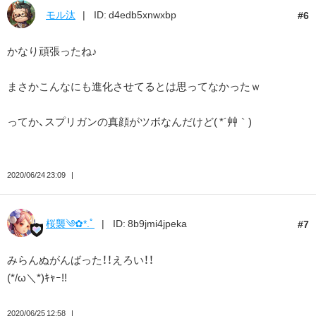
モル汰
ID: d4edb5xnwxbp
6
かなり頑張ったね♪
まさかこんなにも進化させてるとは思ってなかったｗ
ってか、スプリガンの真顔がツボなんだけど( *´艸｀)
2020/06/24 23:09
桜襲༄✿*.ﾟ
ID: 8b9jmi4jpeka
7
みらんぬがんばった！！えろい！！
(*/ω＼*)ｷｬｰ!!
2020/06/25 12:58