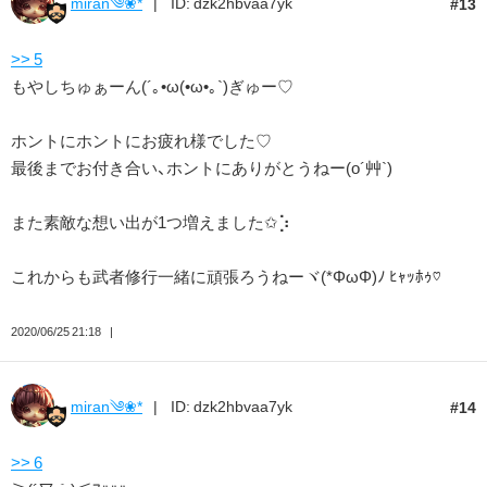
miran༄❀*
ID: dzk2hbvaa7yk
13
>> 5
もやしちゅぁーん(´｡•ω(•ω•｡`)ぎゅー♡
ホントにホントにお疲れ様でした♡
最後までお付き合い、ホントにありがとうねー(o´艸`)
また素敵な想い出が1つ増えました✩⡱
これからも武者修行一緒に頑張ろうねーヾ(*ΦωΦ)ﾉ ﾋｬｯﾎｩ♡
2020/06/25 21:18
miran༄❀*
ID: dzk2hbvaa7yk
14
>> 6