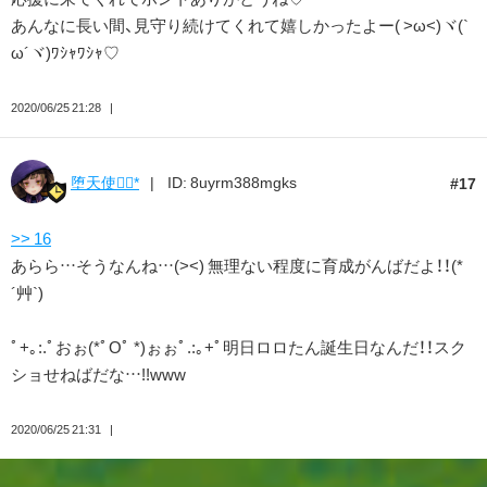
あんなに長い間、見守り続けてくれて嬉しかったよー( >ω<)ヾ(`
ω´ヾ)ﾜｼｬﾜｼｬ♡
2020/06/25 21:28
堕天使❁⃘*
ID: 8uyrm388mgks
17
>> 16
あらら…そうなんね…(><) 無理ない程度に育成がんばだよ！！(*
´艸`)
ﾟ+｡:.ﾟおぉ(*ﾟOﾟ *)ぉぉﾟ.:｡+ﾟ明日ロロたん誕生日なんだ！！スク
ショせねばだな…!!www
2020/06/25 21:31