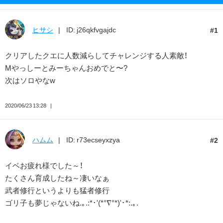
ヒサシ
ID: j26qkfvgajdc
1
クリアしたクエに人数減らしてチャレンジする人素敵！
Mやっしーとみーちゃんおめでと〜?
次はソロやなw
2020/06/23 13:28
ハムム
ID: r73ecseyxzya
2
イベお疲れ様でした～！
たくさん育成したね～凄いなぁ
武者修行というよりも猛者修行
ゴリ子も夢じゃないね.｡.:*･'(*°∇°*)'･*:.｡.