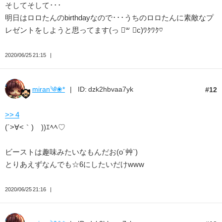
そしてそして･･･
明日はロロたんのbirthdayなので･･･うちのロロたんに素敵なプ
レゼントをしようと思ってます(っ ॑꒳ ॑c)ﾜｸﾜｸ♡
2020/06/25 21:15
miran༄❀*
ID: dzk2hbvaa7yk
12
>> 4
(´>∀<｀)ゝ))ｴﾍﾍ♡
ビーストは趣味みたいなもんだお(o´艸`)
とりあえずなんでも☆6にしたいだけwww
2020/06/25 21:16