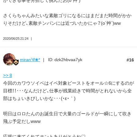
ができる事を分担して挑んだお(o´艸`)
さくらちゃんみたいな素敵ゴリになるにはまだまだ時間がかか
りそだけど、素敵チンパンには近づいたかにゃ？(o´艸`)ww
2020/06/25 21:24
miran༄❀*
ID: dzk2hbvaa7yk
16
>> 8
今回のカワウソイベはイベ対象ビーストをオール☆6にするのが
目標！！･･･なんだけど、仕事が残業続きで時間がとれないから全
部はちょいきびしいかな･･･(・ε・｀)
明日はロロたんのお誕生日で大量のゴールドが一瞬にして吹き
飛ぶ予定だしwww
応援に来てくれてホントありがとうね♡