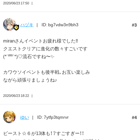
2020/06/23 17:50
ハヅキ
ID: bg7vdw3n9bh3
3
miranさんイベントお疲れ様でした‼️
クエストクリアに進化の数々すごいです
(*´罒`*)♡︎流石ですね〜✨
カワウソイベントも後半戦、お互い楽しみ
ながら頑張りましょうね♪
2020/06/23 18:22
ゆい
ID: 7ytfp3tqmrvr
4
ビースト☆６が13体も！？すごすぎー！！