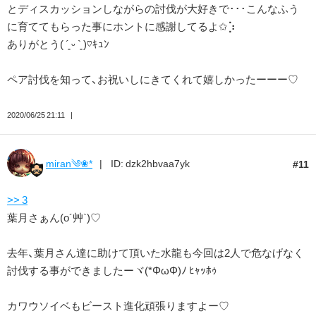
とディスカッションしながらの討伐が大好きで･･･こんなふう
に育ててもらった事にホントに感謝してるよ✩⡱
ありがとう( ´͈ ᵕ `͈ )♡ｷｭﾝ
ペア討伐を知って、お祝いしにきてくれて嬉しかったーーー♡
2020/06/25 21:11
miran༄❀*
ID: dzk2hbvaa7yk
11
>> 3
葉月さぁん(o´艸`)♡
去年、葉月さん達に助けて頂いた水龍も今回は2人で危なげなく
討伐する事ができましたーヾ(*ΦωΦ)ﾉ ﾋｬｯﾎｩ
カワウソイベもビースト進化頑張りますよー♡