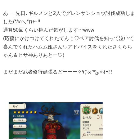
あ･･･先日、ギルメンと2人でグレンサンショウ討伐成功しま
した(*/ω＼*)ｷｬｰ!!
通算50回くらい挑んだ気がします…www
(応援にかけつけてくれたてんこ♡ペア討伐を知って泣いて
喜んでくれたハムム姐さん♡アドバイスをくれたさくらち
ゃん＆ヒサ神ありあとー♡)
まだまだ武者修行頑張るどーーー✧٩(ˊωˋ*)و✧ｵｰ！！