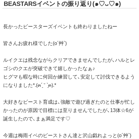
BEASTARSイベントの振り返り(๑♡ᴗ♡๑)
長かったビースターズイベントも終わりましたねー
皆さんお疲れ様でした(o´艸`)
ルイクエは残念ながらクリアできませんでしたが、ハルとレ
ゴシのクエが突破できて嬉しかったなぁ♪
ヒグマも暇な時に何回か練習して、安定して討伐できるよう
になりました*.(๓´͈ ˘ `͈๓).*
大好きなビースト育成は、強敵で遊び過ぎたのと仕事が忙し
かったのが原因で目標には至りませんでしたが、13体☆6が
誕生したので、まぁ満足です♡
今週は梅雨イベのビーストさん達と沢山戯れよっと(o´艸`)