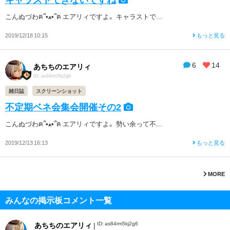
こんぬづわฅ՞•ﻌ•՞ฅ エアリィですよ。 キャラストで...
2019/12/18 10:15
もっと見る
6
14
あちちのエアリィ
ID: as84rm5kj2g6
雑日誌
スクリーンショット
不定期ベネ会集会開催その2
こんぬづわฅ՞•ﻌ•՞ฅ エアリィですよ。 勢い余って不...
2019/12/13 16:13
もっと見る
MORE
みんなの掲示板コメント一覧
ID: as84rm5kj2g6
あちちのエアリィ
|