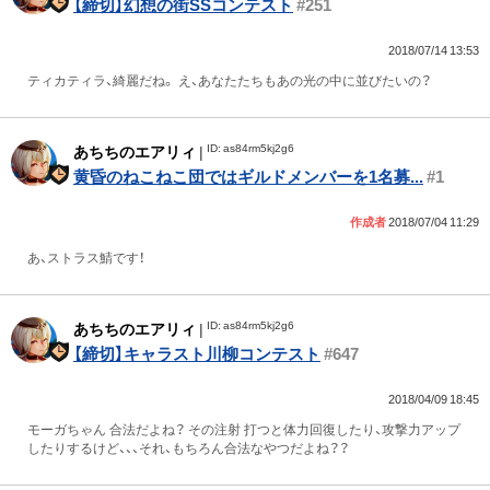
【締切】幻想の街SSコンテスト
#251
2018/07/14 13:53
ティカティラ、綺麗だね。 え、あなたたちもあの光の中に並びたいの？
ID: as84rm5kj2g6
あちちのエアリィ
|
黄昏のねこねこ団ではギルドメンバーを1名募...
#1
作成者
2018/07/04 11:29
あ、ストラス鯖です！
ID: as84rm5kj2g6
あちちのエアリィ
|
【締切】キャラスト川柳コンテスト
#647
2018/04/09 18:45
モーガちゃん 合法だよね？ その注射 打つと体力回復したり、攻撃力アップ
したりするけど、、、それ、もちろん合法なやつだよね？？