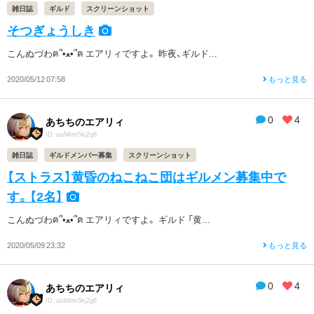
雑日誌
ギルド
スクリーンショット
そつぎょうしき
こんぬづわฅ՞•ﻌ•՞ฅ エアリィですよ。 昨夜、ギルド...
2020/05/12 07:58
もっと見る
0
4
あちちのエアリィ
ID: as84rm5kj2g6
雑日誌
ギルドメンバー募集
スクリーンショット
【ストラス】黄昏のねこねこ団はギルメン募集中で
す。【2名】
こんぬづわฅ՞•ﻌ•՞ฅ エアリィですよ。 ギルド 「黄...
2020/05/09 23:32
もっと見る
0
4
あちちのエアリィ
ID: as84rm5kj2g6