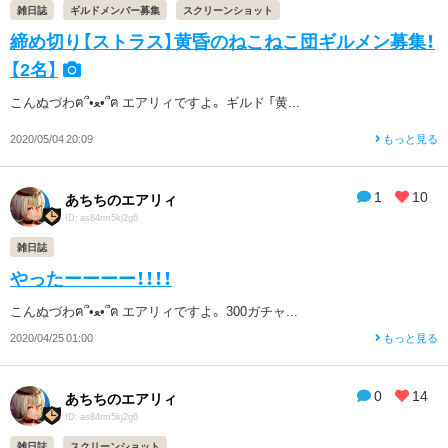
雑日誌
ギルドメンバー募集
スクリーンショット
締め切り【ストラス】黄昏のねこねこ団ギルメン募集！
【2名】
こんぬづわฅ՞•ﻌ•՞ฅ エアリィですよ。 ギルド 「黄...
2020/05/04 20:09
もっと見る
1
10
あちちのエアリィ
ID: as84rm5kj2g6
雑日誌
やったーーーー！！！！
こんぬづわฅ՞•ﻌ•՞ฅ エアリィですよ。 300ガチャ...
2020/04/25 01:00
もっと見る
0
14
あちちのエアリィ
ID: as84rm5kj2g6
雑日誌
スクリーンショット