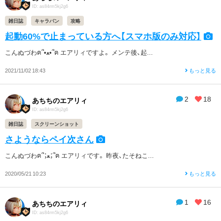
ID: as84rm5kj2g6
雑日誌
キャラバン
攻略
起動60%で止まっている方へ【スマホ版のみ対応】
こんぬづわฅ՞•ﻌ•՞ฅ エアリィですよ。 メンテ後、起...
2021/11/02 18:43
もっと見る
2
18
あちちのエアリィ
ID: as84rm5kj2g6
雑日誌
スクリーンショット
さようならペイ次さん
こんぬづわฅ՞；ﻌ；՞ฅ エアリィです。 昨夜、たそねこ...
2020/05/21 10:23
もっと見る
1
16
あちちのエアリィ
ID: as84rm5kj2g6