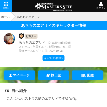
ログイン
MENU
ホーム
あちちのエアリィ
あちちのエアリィのキャラクター情報
ビギナー
あちちのエアリィ
ID: as84rm5kj2g6
ストラス
所属ギルド: 黄昏のねこねこ団
最終ゲームログイン日: 2024.05.31
キャラバン情報
マイページ
旅日誌
図鑑
自己紹介
こんにちわ！ストラス鯖のエアリィです٩( ˘ω˘)و