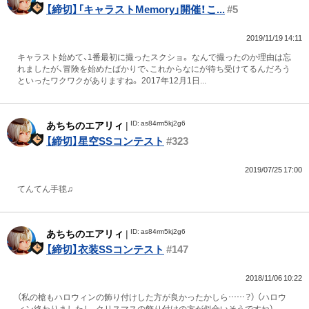
【締切】「キャラストMemory」開催！こ...
#5
2019/11/19 14:11
キャラスト始めて、1番最初に撮ったスクショ。 なんで撮ったのか理由は忘
れましたが、冒険を始めたばかりで、これからなにが待ち受けてるんだろう
といったワクワクがありますね。 2017年12月1日...
ID: as84rm5kj2g6
あちちのエアリィ
|
【締切】星空SSコンテスト
#323
2019/07/25 17:00
てんてん手毬♫
ID: as84rm5kj2g6
あちちのエアリィ
|
【締切】衣装SSコンテスト
#147
2018/11/06 10:22
（私の槍もハロウィンの飾り付けした方が良かったかしら……？） （ハロウ
ィン終わりましたし、クリスマスの飾り付けの方が似合いそうですね）