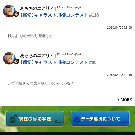
ID: as84rm5kj2g6
あちちのエアリィ
|
【締切】キャラスト川柳コンテスト
#118
2018/04/03 19:39
村人よ お前が戦え 魔獣とさ
ID: as84rm5kj2g6
あちちのエアリィ
|
【締切】キャラスト川柳コンテスト
#86
2018/04/03 19:19
シヴァ姐さん 貴女が欲しいの 布じゃなく
MORE