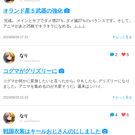
ID: wedni5j3zrkz
オランド星５武器の強化
完成。 メインとサブでダメ増27％、ダメ減27％のバランスです。 そして、
アニマがあと25枚でキラキラになれる。 ふふふ
2019/06/30 17:31
もっと見る
2
5
なり
ID: wedni5j3zrkz
コグマがグリズリーに
コグマが何かに変身したいと言ったから、 ＯＫしたら、グリズリーになり
ました。 アニマを集めるのが大変そうだ。 週末はシバイ...
2019/06/28 15:19
もっと見る
4
6
なり
ID: wedni5j3zrkz
戦国衣装はキールおじさんのにしました