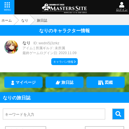
ログイン
MENU
ホーム
なり
旅日誌
なりのキャラクター情報
なり
ID: wedni5j3zrkz
アイム
所属ギルド: 未所属
最終ゲームログイン日: 2020.11.09
キャラバン情報
マイページ
旅日誌
図鑑
なりの旅日誌