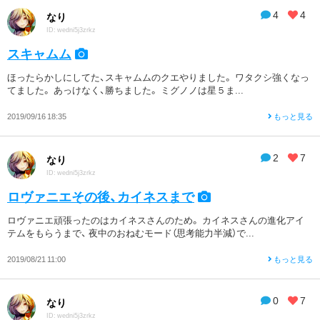
4
4
なり
ID: wedni5j3zrkz
スキャムム
ほったらかしにしてた、スキャムムのクエやりました。 ワタクシ強くなっ
てました。 あっけなく、勝ちました。 ミグノノは星５ま...
2019/09/16 18:35
もっと見る
2
7
なり
ID: wedni5j3zrkz
ロヴァニエその後、カイネスまで
ロヴァニエ頑張ったのはカイネスさんのため。 カイネスさんの進化アイ
テムをもらうまで、 夜中のおねむモード（思考能力半減）で...
2019/08/21 11:00
もっと見る
0
7
なり
ID: wedni5j3zrkz