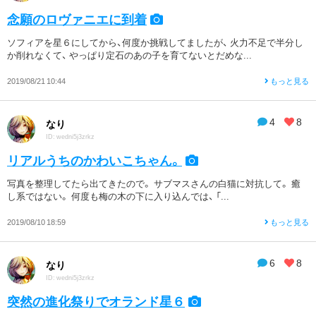
念願のロヴァニエに到着
ソフィアを星６にしてから、何度か挑戦してましたが、 火力不足で半分し
か削れなくて、 やっぱり定石のあの子を育てないとだめな...
2019/08/21 10:44
もっと見る
4
8
なり
ID: wedni5j3zrkz
リアルうちのかわいこちゃん。
写真を整理してたら出てきたので。 サブマスさんの白猫に対抗して。 癒
し系ではない。 何度も梅の木の下に入り込んでは、 「...
2019/08/10 18:59
もっと見る
6
8
なり
ID: wedni5j3zrkz
突然の進化祭りでオランド星６