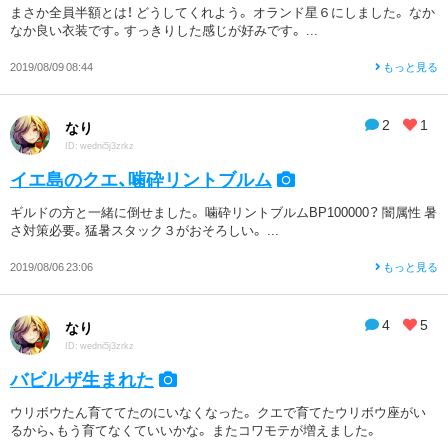
まさか全員半額とは！ どうしてくれよう。 オランド星６にしました。 なか
なか良い衣装です。すっきりした感じが好みです。 ...
2019/08/09 08:44
もっと見る
2
1
なり
ID: wedni5j3zrkz
イエ島のクエ、噛砕リントブルム
ギルドの方と一緒に倒せました。 噛砕リントブルムBP100000？ 闇属性 暑
さ対策必要。猛暑スタック３がおそろしい。 ...
2019/08/06 23:06
もっと見る
4
5
なり
ID: wedni5j3zrkz
バビルザ生まれた
ウリボウたん育ててたのにいなくなった。 クエで育てたウリボウ座がい
るから、もう育てなくていいかな。 またコワモテが増えました。