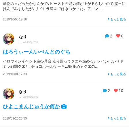
動物の日だったかなんかで、ビーストの能力値が上がるらしいので 霊王に
挑んでみましたが、リドミラ星４ではきつかった。 アニマ...
2019/10/05 12:16
もっと見る
2
6
なり
ID: wedni5j3zrkz
はろうぃーんいべんとのぐち
ハロウィンイベント進捗具合 走り回ってクエを進める。 メインぽいリド
ミラ戦闘クエと、チョコホールケーキ10個集めるクエの...
2019/10/04 17:33
もっと見る
2
10
なり
ID: wedni5j3zrkz
ひよこまんじゅうか何か
2019/09/26 23:53
もっと見る