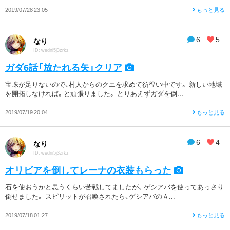
2019/07/28 23:05
もっと見る
6
5
なり
ID: wedni5j3zrkz
ガダ6話「放たれる矢」クリア
宝珠が足りないので、村人からのクエを求めて彷徨い中です。 新しい地域
を開拓しなければ。と頑張りました。 とりあえずガダを倒...
2019/07/19 20:04
もっと見る
6
4
なり
ID: wedni5j3zrkz
オリビアを倒してレーナの衣装もらった
石を使おうかと思うくらい苦戦してましたが、 ゲシアバを使ってあっさり
倒せました。 スピリットが召喚されたら、ゲシアバのＡ...
2019/07/18 01:27
もっと見る