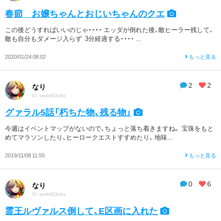
春節 お嬢ちゃんとおじいちゃんのクエ
この後どうすればいいのじゃ・・・・ エッダが倒れた後、敵ヒーラー残して、
敵も自分もダメージ入らず 3分経過する・・・・ ...
2020/01/24 08:02
もっと見る
2
2
なり
ID: wedni5j3zrkz
グァラル5話「朽ちた物、残る物」
今週はイベントマップがないので、ちょっと落ち着きますね。 宝珠をもと
めてマラソンしたり、ヒーロークエストすすめたり、 地味...
2019/11/08 11:55
もっと見る
0
6
なり
ID: wedni5j3zrkz
霊王ルヴァルス倒して、E区画に入れた