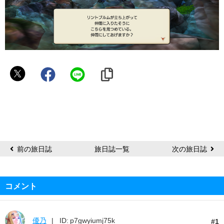
な
り
前の旅日誌
旅日誌一覧
次の旅日誌
コメント
優乃
ID: p7gwyiumj75k
1