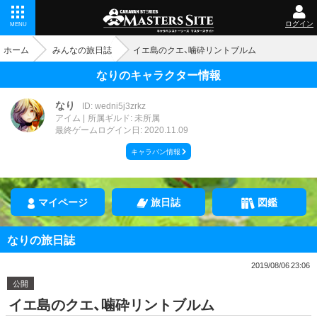
ログイン
MENU
ホーム
みんなの旅日誌
イエ島のクエ、噛砕リントブルム
なりのキャラクター情報
なり
ID: wedni5j3zrkz
アイム
所属ギルド: 未所属
最終ゲームログイン日: 2020.11.09
キャラバン情報
マイページ
旅日誌
図鑑
なりの旅日誌
2019/08/06 23:06
公開
イエ島のクエ、噛砕リントブルム