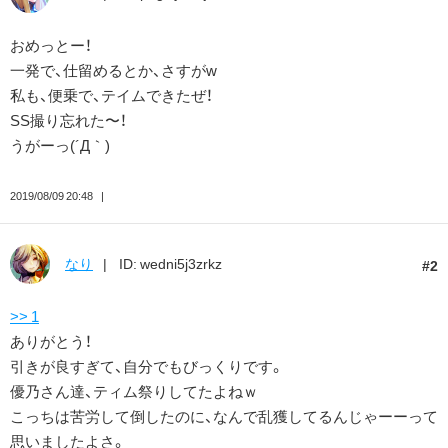
おめっとー！
一発で、仕留めるとか、さすがw
私も、便乗で、テイムできたぜ！
SS撮り忘れた〜！
うがーっ(´Д｀)
2019/08/09 20:48
なり
ID: wedni5j3zrkz
2
>> 1
ありがとう！
引きが良すぎて、自分でもびっくりです。
優乃さん達、ティム祭りしてたよねｗ
こっちは苦労して倒したのに、なんで乱獲してるんじゃーーって
思いましたよさ。