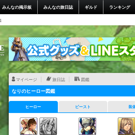
みんなの掲示板
みんなの旅日誌
ギルド
ランキング
鑑
マイページ
旅日誌
図鑑
なりのヒーロー図鑑
ヒーロー
ビースト
装