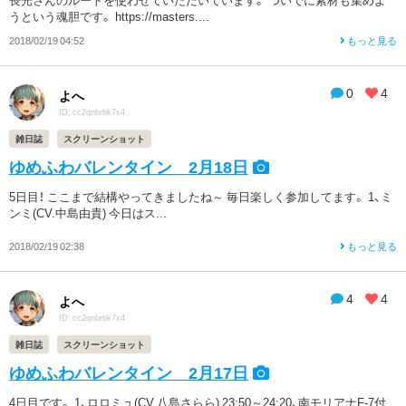
うという魂胆です。 https://masters....
2018/02/19 04:52
もっと見る
0
4
よへ
ID: cc2qnbrbk7x4
雑日誌
スクリーンショット
ゆめふわバレンタイン 2月18日
5日目！ ここまで結構やってきましたね～ 毎日楽しく参加してます。 1、ミ
ンミ(CV.中島由貴) 今日はス...
2018/02/19 02:38
もっと見る
4
4
よへ
ID: cc2qnbrbk7x4
雑日誌
スクリーンショット
ゆめふわバレンタイン 2月17日
4日目です。 1、ロロミュ(CV.八島さらら) 23:50～24:20、南モリアナF-7付