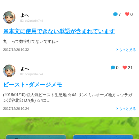
7
0
よへ
ID: cc2qnbrbk7x4
※本文に使用できない単語が含まれています
九十って数字打てないですね…
2017/12/26 10:32
もっと見る
0
21
よへ
ID: cc2qnbrbk7x4
ビースト・ダメージメモ
(2018/01/10) ◎人気ビースト生息地 ☆4キリン：ミルオーズ地方→ウラガ
ン渓谷北部 D7(夜) ☆4コ...
2017/12/26 10:24
もっと見る