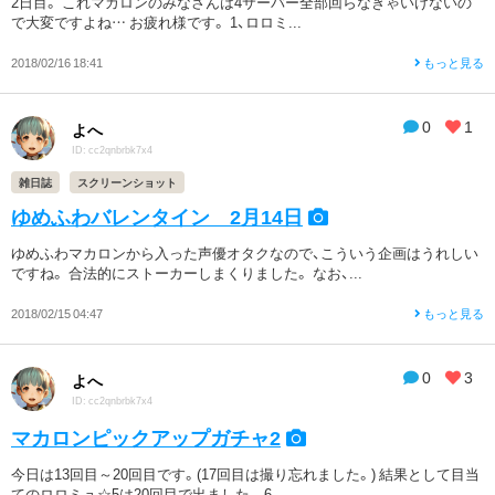
2日目。 これマカロンのみなさんは4サーバー全部回らなきゃいけないの
で大変ですよね… お疲れ様です。 1、ロロミ...
2018/02/16 18:41
もっと見る
0
1
よへ
ID: cc2qnbrbk7x4
雑日誌
スクリーンショット
ゆめふわバレンタイン 2月14日
ゆめふわマカロンから入った声優オタクなので、こういう企画はうれしい
ですね。 合法的にストーカーしまくりました。 なお、...
2018/02/15 04:47
もっと見る
0
3
よへ
ID: cc2qnbrbk7x4
マカロンピックアップガチャ2
今日は13回目～20回目です。(17回目は撮り忘れました。) 結果として目当
てのロロミュ☆5は20回目で出ました。 6...