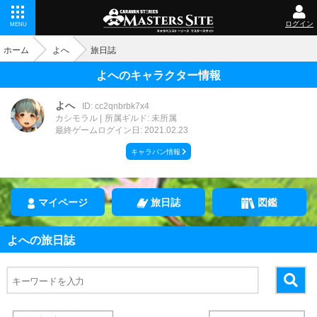
ログイン
MENU
ホーム
よへ
旅日誌
よへのキャラクター情報
よへ
ID: cc2qnbrbk7x4
カシモラル
所属ギルド: 未所属
最終ゲームログイン日: 2021.02.23
キャラバン情報
マイページ
旅日誌
図鑑
よへの旅日誌