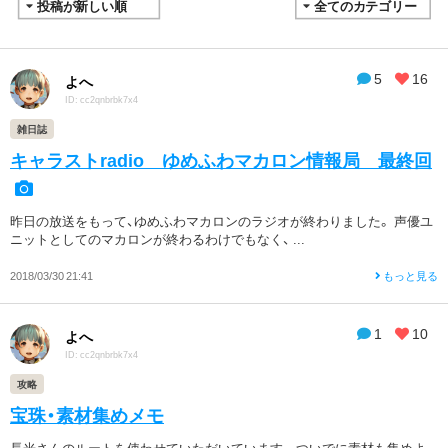
5
16
よへ
ID: cc2qnbrbk7x4
雑日誌
キャラストradio ゆめふわマカロン情報局 最終回
昨日の放送をもって、ゆめふわマカロンのラジオが終わりました。 声優ユ
ニットとしてのマカロンが終わるわけでもなく、 ...
2018/03/30 21:41
もっと見る
1
10
よへ
ID: cc2qnbrbk7x4
攻略
宝珠・素材集めメモ
長光さんのルートを使わせていただいています。 ついでに素材も集めよ