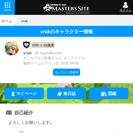
ログイン
MENU
ホーム
vrak
vrakのキャラクター情報
100いいね達成
vrak
ID: huj3wf6esnnz
カシモラル
所属ギルド: キングトトロ
最終ゲームログイン日: 2026.08.08
キャラバン情報
マイページ
旅日誌
図鑑
自己紹介
よろしくお願いします。