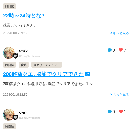
雑日誌
22時～24時とな?
残業ごくろうさん。
2025/11/05 19:32
もっと見る
0
7
vrak
ID: huj3wf6esnnz
雑日誌
攻略
スクリーンショット
200解放クエ、脳筋でクリアできた
200解放クエ、不器用でも、脳筋でクリアできた。 1.ク...
2024/09/16 12:57
もっと見る
0
1
vrak
ID: huj3wf6esnnz
雑日誌