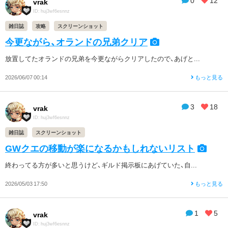
vrak
ID: huj3wf6esnnz
雑日誌
攻略
スクリーンショット
今更ながら、オランドの兄弟クリア
放置してたオランドの兄弟を今更ながらクリアしたので、あげと...
2026/06/07 00:14
もっと見る
3
18
vrak
ID: huj3wf6esnnz
雑日誌
スクリーンショット
GWクエの移動が楽になるかもしれないリスト
終わってる方が多いと思うけど、ギルド掲示板にあげていた、自...
2026/05/03 17:50
もっと見る
1
5
vrak
ID: huj3wf6esnnz