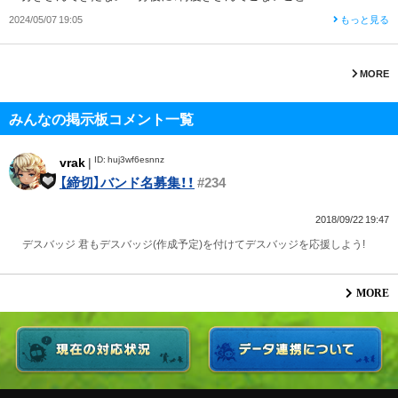
2024/05/07 19:05
もっと見る
MORE
みんなの掲示板コメント一覧
ID: huj3wf6esnnz
vrak
|
【締切】バンド名募集！！
#234
2018/09/22 19:47
デスバッジ 君もデスバッジ(作成予定)を付けてデスバッジを応援しよう!
MORE