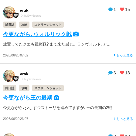
1
15
vrak
ID: huj3wf6esnnz
雑日誌
攻略
スクリーンショット
今更ながら、ウォルリック戦
放置してたクエも最終戦? まで来た感じ。 ランヴォルド、ア...
2026/06/28 07:02
もっと見る
6
13
vrak
ID: huj3wf6esnnz
雑日誌
攻略
スクリーンショット
今更ながら王の最期
今更ながら、少しずつストーリを進めてますが、王の最期の2戦...
2026/06/20 23:07
もっと見る
0
12