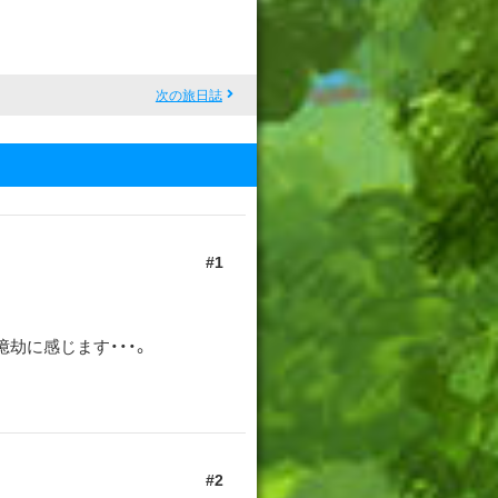
次の旅日誌
1
劫に感じます・・・。
2