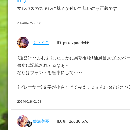
>> 3
マルバスのスキルに魅了が付いて無いのも正義です
2024/02/25 21:58
りょうこ
ID: psxqzpaedvk6
（運営）・・・ふむふむ、たしかに男塾名物「油風呂」の次の
書房に記載されてるなぁ～
ならばフォントを極小にして・・・・
（プレーヤー）文字が小さすぎてみえぇぇぇん(´；ω；`)ｳｯ…ｿｳｲｳｺ
2024/02/26 01:28
綾瀬美憂
ID: 8m2qed6fb7ct