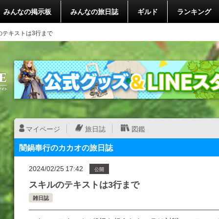
みんなの掲示板
みんなの旅日誌
ギルド
ランキング
のテキストは3行まで
マイページ
旅日誌
図鑑
闇鍋奉行のカカオの旅日誌
2024/02/25 17:42
公開
スキルのテキストは3行まで
雑日誌