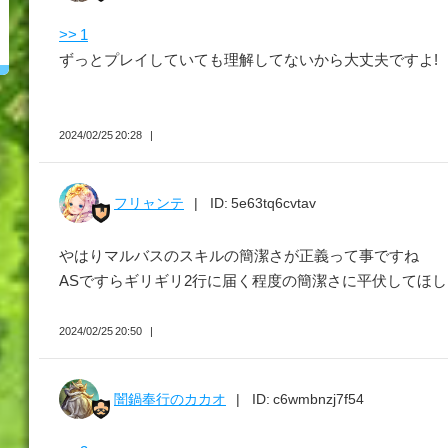
>> 1
ずっとプレイしていても理解してないから大丈夫ですよ!
2024/02/25 20:28
フリャンテ
ID: 5e63tq6cvtav
やはりマルバスのスキルの簡潔さが正義って事ですね
ASですらギリギリ2行に届く程度の簡潔さに平伏してほ
2024/02/25 20:50
闇鍋奉行のカカオ
ID: c6wmbnzj7f54