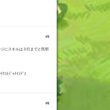
5
ページにスキルは３行までと民明
ﾄｼﾞｬﾅｲﾝﾃﾞｽ
6