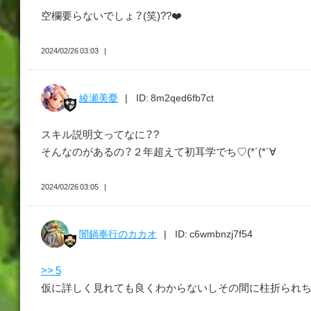
空欄要らないでしょ？(笑)??❤️
2024/02/26 03:03
綾瀬美憂
ID: 8m2qed6fb7ct
スキル説明文ってなに？?
そんなのがあるの？２年超えて初耳学でち♡(*´(*´∀
2024/02/26 03:05
闇鍋奉行のカカオ
ID: c6wmbnzj7f54
>> 5
仮に詳しく見れても良くわからないしその間に柱折られ