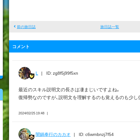
鍋
奉
行
の
前の旅日誌
旅日誌一覧
カ
カ
コメント
オ
L
ID: zg8f5j99f5xn
最近のスキル説明文の長さは凄まじいですよね。
復帰勢なのですが、説明文を理解するのも覚えるのも少し億
2024/02/25 19:48
闇鍋奉行のカカオ
ID: c6wmbnzj7f54