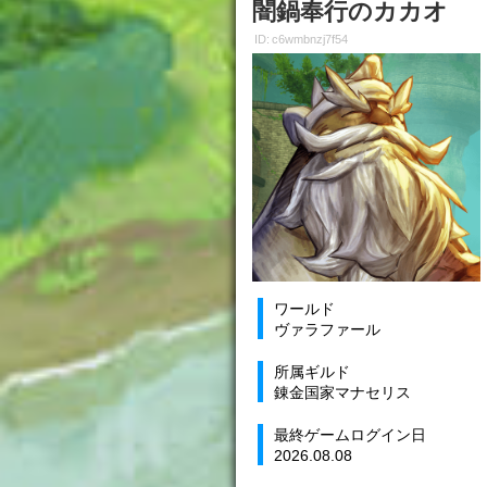
闇鍋奉行のカカオ
ID: c6wmbnzj7f54
ワールド
ヴァラファール
所属ギルド
錬金国家マナセリス
最終ゲームログイン日
2026.08.08