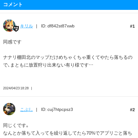
コメント
キリル
ID: df842st87xwb
1
同感です
ナナリ棚田北のマップだけめちゃくちゃ重くてやたら落ちるの
で、まともに放置狩り出来ない有り様です…
2024/04/23 18:28
こぶし
ID: cuj7htpcpsz3
2
同じくです。
なんとか落ちて入ってを繰り返してたら70%でアプリごと落ち