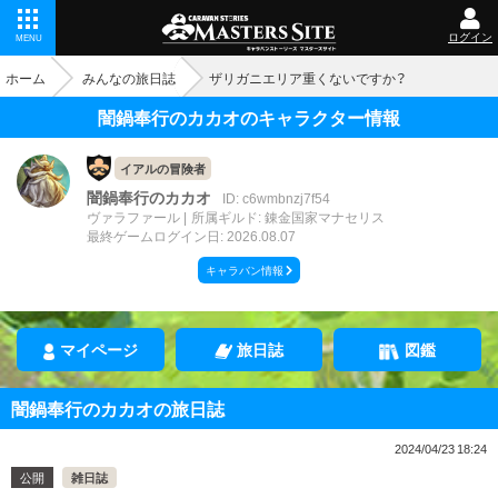
ログイン
MENU
ホーム
みんなの旅日誌
ザリガニエリア重くないですか？
闇鍋奉行のカカオのキャラクター情報
イアルの冒険者
闇鍋奉行のカカオ
ID: c6wmbnzj7f54
ヴァラファール
所属ギルド: 錬金国家マナセリス
最終ゲームログイン日: 2026.08.07
キャラバン情報
マイページ
旅日誌
図鑑
闇鍋奉行のカカオの旅日誌
2024/04/23 18:24
公開
雑日誌