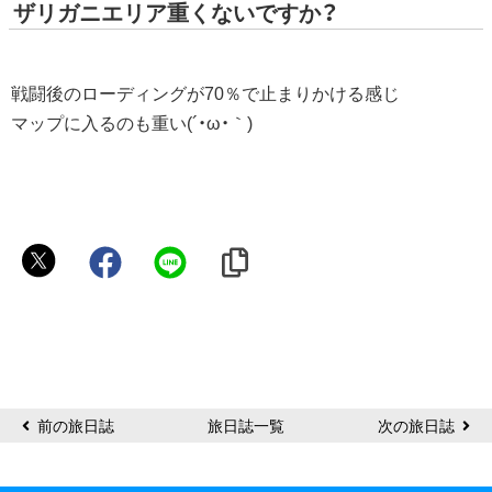
ザリガニエリア重くないですか？
戦闘後のローディングが70％で止まりかける感じ
マップに入るのも重い(´・ω・｀)
闇
鍋
奉
行
の
カ
カ
前の旅日誌
旅日誌一覧
次の旅日誌
オ