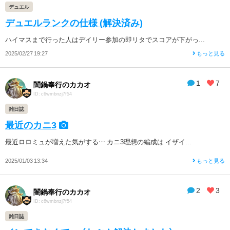
デュエル
デュエルランクの仕様 (解決済み)
ハイマスまで行った人はデイリー参加の即リタでスコアが下がっ...
2025/02/27 19:27
もっと見る
1
7
闇鍋奉行のカカオ
ID: c6wmbnzj7f54
雑日誌
最近のカニ3
最近ロロミュが増えた気がする… カニ3理想の編成は イザイ...
2025/01/03 13:34
もっと見る
2
3
闇鍋奉行のカカオ
ID: c6wmbnzj7f54
雑日誌