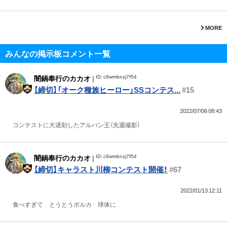
MORE
みんなの掲示板コメント一覧
ID: c6wmbnzj7f54
闇鍋奉行のカカオ
|
【締切】「オーク種族ヒーロー」SSコンテス...
#15
2022/07/06 08:43
コンテストに大遅刻したアルバン王（先週撮影）
ID: c6wmbnzj7f54
闇鍋奉行のカカオ
|
【締切】キャラスト川柳コンテスト開催！
#67
2022/01/13 12:11
食べすぎて とうとうポルカ 球体に