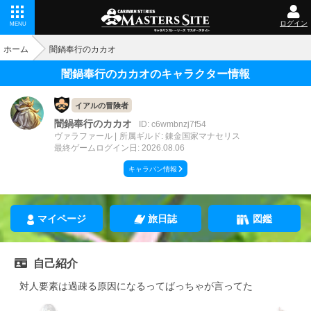
ログイン
MENU
ホーム
闇鍋奉行のカカオ
闇鍋奉行のカカオのキャラクター情報
イアルの冒険者
闇鍋奉行のカカオ
ID: c6wmbnzj7f54
ヴァラファール
所属ギルド: 錬金国家マナセリス
最終ゲームログイン日: 2026.08.06
キャラバン情報
マイページ
旅日誌
図鑑
自己紹介
対人要素は過疎る原因になるってばっちゃが言ってた