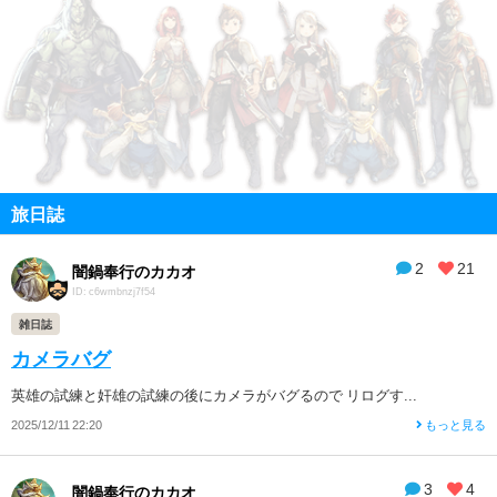
旅日誌
2
21
闇鍋奉行のカカオ
ID: c6wmbnzj7f54
雑日誌
カメラバグ
英雄の試練と奸雄の試練の後にカメラがバグるので リログす...
2025/12/11 22:20
もっと見る
3
4
闇鍋奉行のカカオ