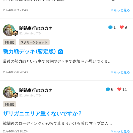
2024/09/03 21:48
もっと見る
1
9
闇鍋奉行のカカオ
ID: c6wmbnzj7f54
雑日誌
スクリーンショット
勢力戦デッキ（暫定版）
最後の勢力戦という事でお遊びデッキで参加 何か思いつくま...
2024/06/26 20:43
もっと見る
6
11
闇鍋奉行のカカオ
ID: c6wmbnzj7f54
雑日誌
ザリガニエリア重くないですか？
戦闘後のローディングが70％で止まりかける感じ マップに入...
2024/04/23 18:24
もっと見る