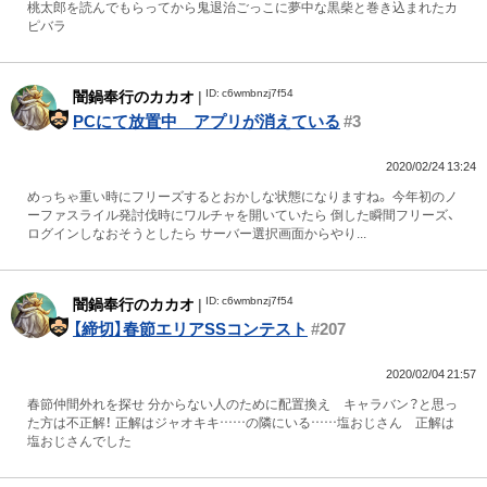
桃太郎を読んでもらってから鬼退治ごっこに夢中な黒柴と巻き込まれたカ
ピバラ
ID: c6wmbnzj7f54
闇鍋奉行のカカオ
|
PCにて放置中 アプリが消えている
#3
2020/02/24 13:24
めっちゃ重い時にフリーズするとおかしな状態になりますね。 今年初のノ
ーファスライル発討伐時にワルチャを開いていたら 倒した瞬間フリーズ、
ログインしなおそうとしたら サーバー選択画面からやり...
ID: c6wmbnzj7f54
闇鍋奉行のカカオ
|
【締切】春節エリアSSコンテスト
#207
2020/02/04 21:57
春節仲間外れを探せ 分からない人のために配置換え キャラバン？と思っ
た方は不正解！ 正解はジャオキキ……の隣にいる……塩おじさん 正解は
塩おじさんでした