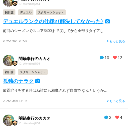
ID: c6wmbnzj7f54
雑日誌
デュエル
スクリーンショット
デュエルランクの仕様2（解決してなかった）
前回のシーズンでスコア3400まで戻してから全部リタイアし...
2025/03/25 20:58
もっと見る
10
12
闇鍋奉行のカカオ
ID: c6wmbnzj7f54
雑日誌
スクリーンショット
孤独のナラク
放置狩りをする時はね誰にも邪魔されず自由で なんというか...
2025/03/07 14:19
もっと見る
2
4
闇鍋奉行のカカオ
ID: c6wmbnzj7f54