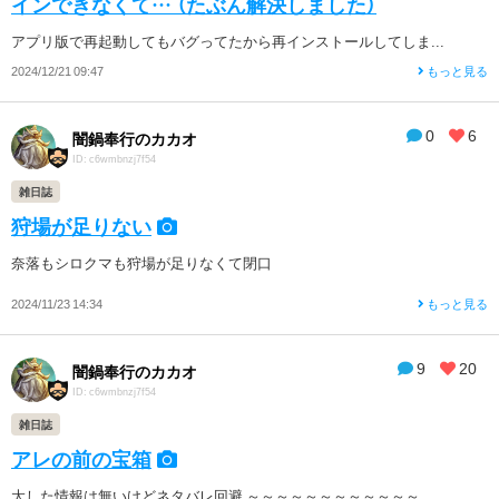
インできなくて… （たぶん解決しました）
アプリ版で再起動してもバグってたから再インストールしてしま...
2024/12/21 09:47
もっと見る
0
6
闇鍋奉行のカカオ
ID: c6wmbnzj7f54
雑日誌
狩場が足りない
奈落もシロクマも狩場が足りなくて閉口
2024/11/23 14:34
もっと見る
9
20
闇鍋奉行のカカオ
ID: c6wmbnzj7f54
雑日誌
アレの前の宝箱
大した情報は無いけどネタバレ回避 ～～～～～～～～～～～～...