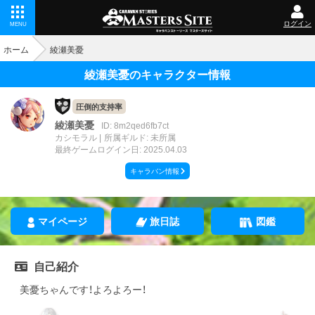
ログイン
MENU
ホーム
綾瀬美憂
綾瀬美憂のキャラクター情報
圧倒的支持率
綾瀬美憂
ID: 8m2qed6fb7ct
カシモラル
所属ギルド: 未所属
最終ゲームログイン日: 2025.04.03
キャラバン情報
マイページ
旅日誌
図鑑
自己紹介
美憂ちゃんです！よろよろー！