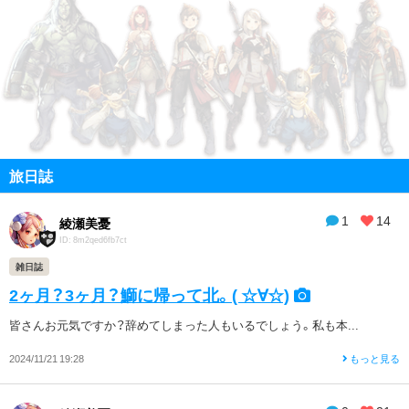
旅日誌
1
14
綾瀬美憂
ID: 8m2qed6fb7ct
雑日誌
2ヶ月？3ヶ月？鰤に帰って北。( ☆∀☆)
皆さんお元気ですか？辞めてしまった人もいるでしょう。私も本...
2024/11/21 19:28
もっと見る