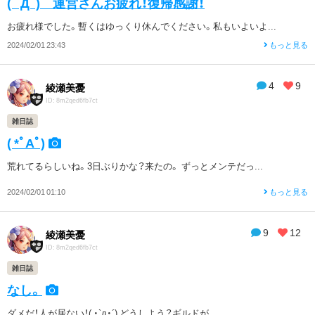
( ﾟДﾟ)ゞ運営さんお疲れ！復帰感謝！
お疲れ様でした。暫くはゆっくり休んでください。私もいよいよ...
2024/02/01 23:43
もっと見る
4
9
綾瀬美憂
ID: 8m2qed6fb7ct
雑日誌
( *ﾟAﾟ)
荒れてるらしいね。3日ぶりかな？来たの。 ずっとメンテだっ...
2024/02/01 01:10
もっと見る
9
12
綾瀬美憂
ID: 8m2qed6fb7ct
雑日誌
なし。
ダメだ！人が居ない！( ・`д・´) どうしよう？ギルドが...