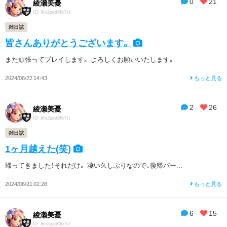
0
21
綾瀬美憂
ID: 8m2qed6fb7ct
雑日誌
皆さんありがとうございます。
また頑張ってプレイします。 よろしくお願いいたします。
2024/06/22 14:43
もっと見る
2
26
綾瀬美憂
ID: 8m2qed6fb7ct
雑日誌
1ヶ月越えた(笑)
帰ってきました！それだけ。 凄い久しぶりなので、復帰パー...
2024/06/21 02:28
もっと見る
6
15
綾瀬美憂
ID: 8m2qed6fb7ct