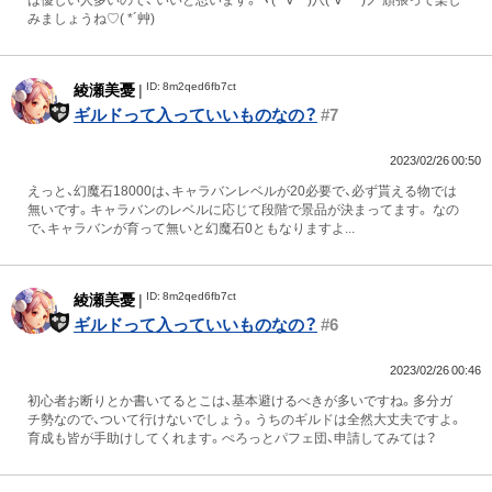
みましょうね♡( *´艸)
ID: 8m2qed6fb7ct
綾瀬美憂
|
ギルドって入っていいものなの？
#7
2023/02/26 00:50
えっと、幻魔石18000は、キャラバンレベルが20必要で、必ず貰える物では
無いです。キャラバンのレベルに応じて段階で景品が決まってます。 なの
で、キャラバンが育って無いと幻魔石0ともなりますよ...
ID: 8m2qed6fb7ct
綾瀬美憂
|
ギルドって入っていいものなの？
#6
2023/02/26 00:46
初心者お断りとか書いてるとこは、基本避けるべきが多いですね。多分ガ
チ勢なので、ついて行けないでしょう。うちのギルドは全然大丈夫ですよ。
育成も皆が手助けしてくれます。ぺろっとパフェ団、申請してみては？