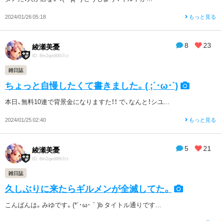
2024/01/26 05:18
もっと見る
8
23
綾瀬美憂
ID: 8m2qed6fb7ct
雑日誌
ちょっと自慢したくて書きました。( ;´･ω･`)
本日、無料10連で背景金になりますた！！ で、なんと！シユ...
2024/01/25 02:40
もっと見る
5
21
綾瀬美憂
ID: 8m2qed6fb7ct
雑日誌
久しぶりに来たらギルメンが全滅してた。
こんばんは。みゆです。(*´･ω･｀)b タイトル通りです...