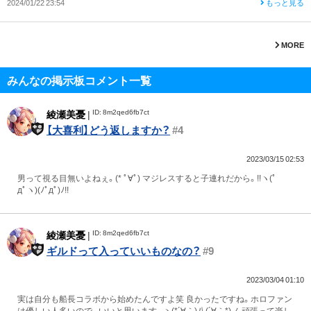
2024/01/22 23:54
もっと見る
MORE
みんなの掲示板コメント一覧
ID: 8m2qed6fb7ct
綾瀬美憂
|
【大喜利】どう返しますか？
#4
2023/03/15 02:53
男って視る目無いよねぇ。(* ﾟ∀ﾟ) マジレスすると子連れだから。!!ヽ(ﾟ
дﾟヽ)(ﾉﾟдﾟ)ﾉ!!
ID: 8m2qed6fb7ct
綾瀬美憂
|
ギルドって入っていいものなの？
#9
2023/03/04 01:10
実は自分も船長コラボから始めたんですよ笑 良かったですね。ホロファン
は優しい人多いので、 いいと思います。ヽ(*´∀｀)八(´∀｀*)ノ 頑張って楽し