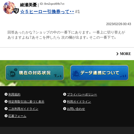
ID: 8m2qed6fb7ct
綾瀬美憂
|
☆５ヒーロー引換券って・・
#1
2023/02/26 00:43
回答あったかな？ショップの中の一番下にあります。 一番上に切り替えが
ありますよね？あそこを押したら 次の欄が出ます。そこの一番下で。
MORE
利用規約
プライバシーポリシー
特定商取引法に基づく表示
利用ガイドライン
二次利用ガイドライン
お問い合わせ
応募フォーム