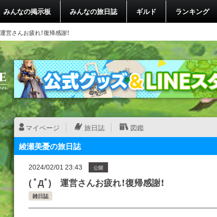
みんなの掲示板
みんなの旅日誌
ギルド
ランキング
ﾟ)ゞ運営さんお疲れ！復帰感謝！
マイページ
旅日誌
図鑑
綾瀬美憂の旅日誌
2024/02/01 23:43
公開
( ﾟДﾟ)ゞ運営さんお疲れ！復帰感謝！
雑日誌