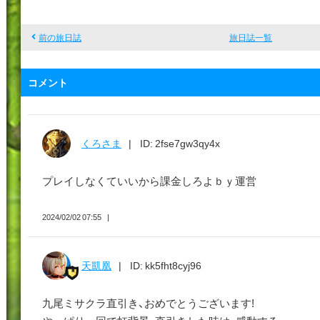
憂
前の旅日誌
旅日誌一覧
コメント
くろさま
ID: 2fse7gw3qy4x
プレイしなくていいから課金しろよｂｙ運営
2024/02/02 07:55
天凱凰
ID: kk5fht8cyj96
九尾ミサクラ直引き、おめでとうございます!