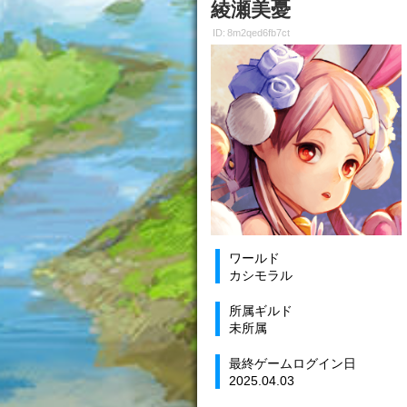
綾瀬美憂
ID: 8m2qed6fb7ct
ワールド
カシモラル
所属ギルド
未所属
最終ゲームログイン日
2025.04.03