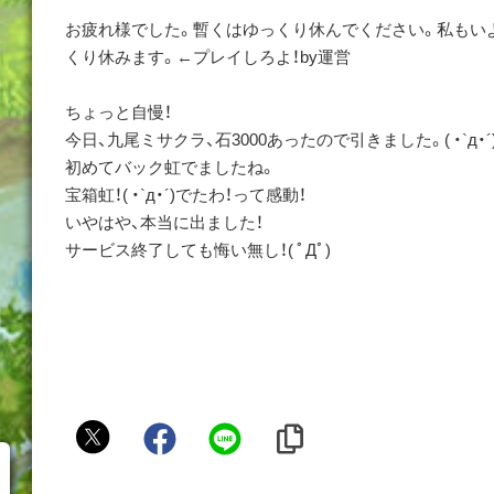
お疲れ様でした。暫くはゆっくり休んでください。私もい
くり休みます。←プレイしろよ！by運営
ちょっと自慢！
今日、九尾ミサクラ、石3000あったので引きました。( ・`д・´
初めてバック虹でましたね。
宝箱虹！( ・`д・´)でたわ！って感動！
いやはや、本当に出ました！
サービス終了しても悔い無し！( ﾟДﾟ)ゞ
綾
瀬
美