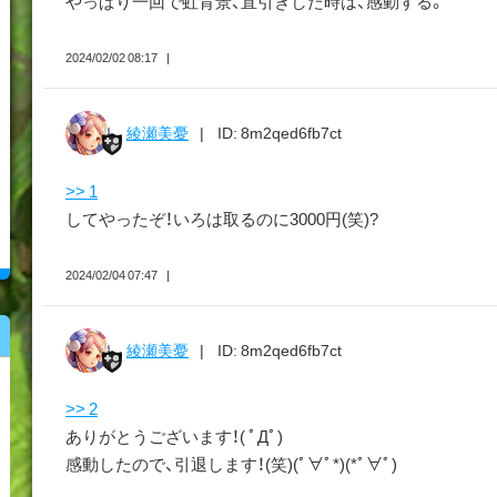
やっぱり一回で虹背景、直引きした時は、感動する。
2024/02/02 08:17
綾瀬美憂
ID: 8m2qed6fb7ct
>> 1
してやったぞ！いろは取るのに3000円(笑)?
2024/02/04 07:47
綾瀬美憂
ID: 8m2qed6fb7ct
>> 2
ありがとうございます！( ﾟДﾟ)ゞ
感動したので、引退します！(笑)(ﾟ∀ﾟ*)(*ﾟ∀ﾟ)