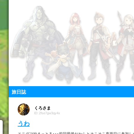
旅日誌
くろさま
ID: 2fse7gw3qy4x
うわ
エニグマ始まっとる・・・前回最後だからとそこそこ真面目に参加し