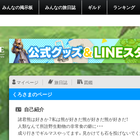
みんなの掲示板
みんなの旅日誌
ギルド
ランキング
マイページ
旅日誌
図鑑
くろさまのページ
自己紹介
諸君熊は好きか？私は熊が好きだ熊が好きだ熊が好きだ！
人類なんて所詮野生動物の非常食の癖に・・・
成り行きでギルマスやってます。見かけても石を投げないでく