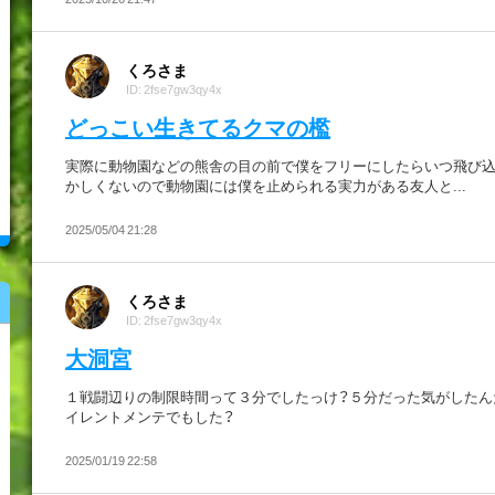
くろさま
ID: 2fse7gw3qy4x
どっこい生きてるクマの檻
実際に動物園などの熊舎の目の前で僕をフリーにしたらいつ飛び
かしくないので動物園には僕を止められる実力がある友人と...
2025/05/04 21:28
くろさま
ID: 2fse7gw3qy4x
大洞宮
１戦闘辺りの制限時間って３分でしたっけ？５分だった気がしたん
イレントメンテでもした？
2025/01/19 22:58