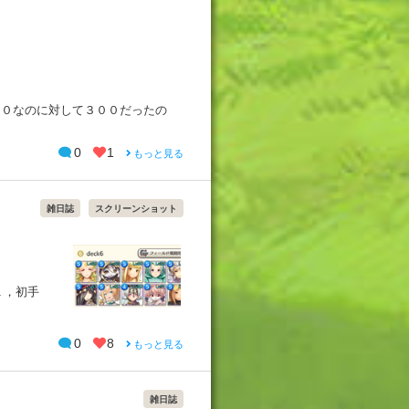
００なのに対して３００だったの
0
1
もっと見る
雑日誌
スクリーンショット
１，初手
0
8
もっと見る
雑日誌