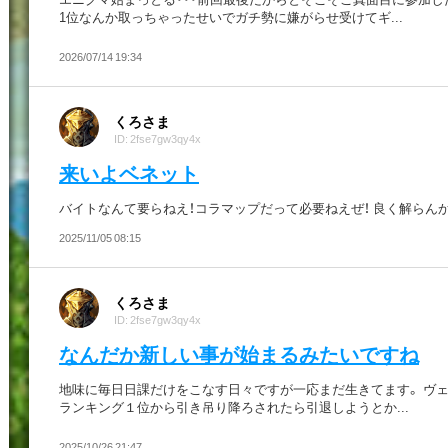
1位なんか取っちゃったせいでガチ勢に嫌がらせ受けてギ...
2026/07/14 19:34
くろさま
ID: 2fse7gw3qy4x
来いよベネット
バイトなんて要らねえ！コラマップだって必要ねえぜ！ 良く解らんか
2025/11/05 08:15
くろさま
ID: 2fse7gw3qy4x
なんだか新しい事が始まるみたいですね
地味に毎日日課だけをこなす日々ですが一応まだ生きてます。 ヴ
ランキング１位から引き吊り降ろされたら引退しようとか...
2025/10/26 21:47