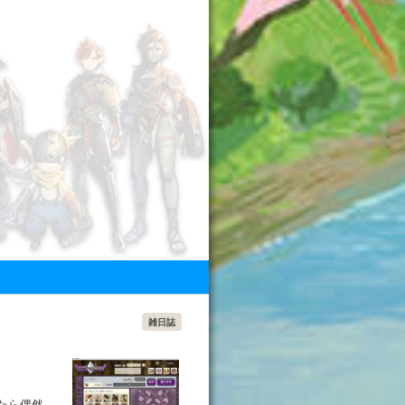
雑日誌
たら偶然