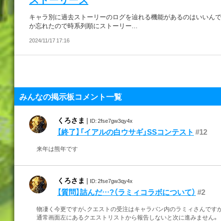
キャラ別に過去ストーリーのログを辿れる機能があるのはいいん
か忘れたので時系列順にストーリー...
2024/11/17 17:16
みんなの掲示板コメント一覧
くろさま
|
ID: 2fse7gw3qy4x
【終了】「イアルの白ウサギ」SSコンテスト
#12
来年は熊年です
くろさま
|
ID: 2fse7gw3qy4x
【質問】詰んだ…?（ラミィコラボについて）
#2
物凄く今更ですが、クエストの受注はキャラバン内のラミィさんです
通常画面左にあるクエストリストから報告しないと次に進みません。