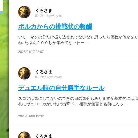
くろさま
ID: 2fse7gw3qy4x
ポルカからの挑戦状の報酬
ツリーマンの分だけ振り込まれてないなと思ったら個数が他が２
ね、たぶん２００しか集めてないわー...
2025/01/17 22:07
くろさま
ID: 2fse7gw3qy4x
デュエル時の自分勝手なルール
スコアは気にしてないのでその日の気分もありますが基本的には 
札にヴェロニカがいれば出撃 ２，相手が無言と名前に入っ...
2025/01/08 19:32
くろさま