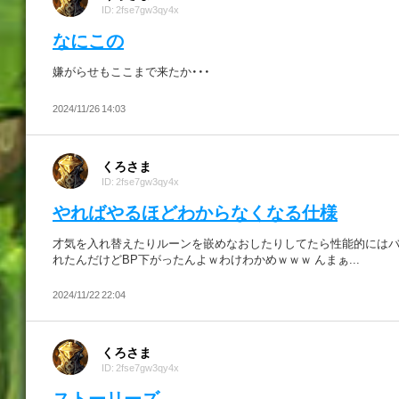
ID: 2fse7gw3qy4x
なにこの
嫌がらせもここまで来たか・・・
2024/11/26 14:03
くろさま
ID: 2fse7gw3qy4x
やればやるほどわからなくなる仕様
才気を入れ替えたりルーンを嵌めなおしたりしてたら性能的には
れたんだけどBP下がったんよｗわけわかめｗｗｗ んまぁ...
2024/11/22 22:04
くろさま
ID: 2fse7gw3qy4x
ストーリーズ