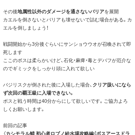
その後
地属性以外のダメージを通さないバリア
を展開
カエルを倒さないとバリアも壊せないで詰む場合がある。カ
エルを倒しましょう！
戦闘開始から3分後ぐらいにサンショウウオが召喚されて即
死します
ここのボスは柔らかいけど、石化・麻痺・毒とデバフが厄介な
のでギミックをしっかり頭に入れて欲しい
バジリスクが倒された後に入場した場合、
クリア扱いになら
ず次回の覇王級に入場できない。
ボスと戦う時間は40分からにして欲しいです。ご協力よろ
しくお願いします。
前回の記事
〈
カシモラル鯖 初心者ロブノ給水場攻略編（ボスアースドラ