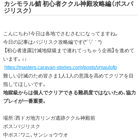
カシモラル鯖 初心者ククル神殿攻略編（ボスバ
ジリスク）
こんにちわ！今日は各地でさむさむになってますね。
今日の記事はバジリスク攻略編です(*´▽｀*)
【初心者達露討滅地獄級まで連れてっちゃう企画】を進めて
います。↓↓
https://masters.caravan-stories.com/posts/vmaulofp
難しい討滅のため皆さま1人1人の意識を高めてクリアを目
指してほしいです。
地獄級からは個人でクリアできる難易度ではないため、協力
プレイが一番重要。
場所：西ドガ地方リンガ遺跡ククル神殿前
ボス：バジリスク
中ボス：ワニ、サンショウウオ