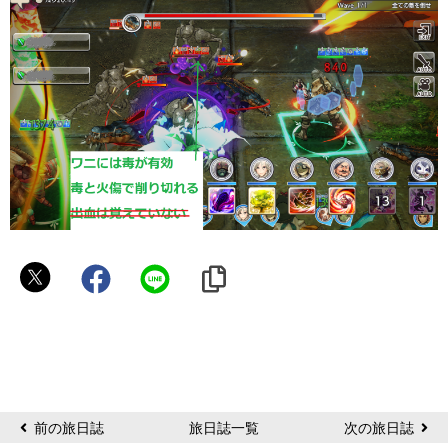
咲
ち
ゃ
ん
前の旅日誌
旅日誌一覧
次の旅日誌