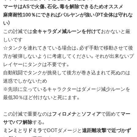
マーサはASで火傷、石化、毒を解除できるためオススメ
麻痺耐性100％にできればパルヤンが強い（PT全体は守れな
い）
この討滅では
全キャラダメ減ルーンを付けて
おかないと厳
しいです
☆タンクを連れてきている場合は、必ず手動で移動させて後
方が被弾しないように考慮してください。それが出来ないプ
レイヤーにタンクは不要です。
自動戦闘でタンクが挑発して後方が巻き込まれて死ぬのは
迷惑でしかないため
※先頭に立っているキャラクターはダメージ減少ルーンを
最低30％ほど付けないと死にます。
この討滅で重要なのは
フィロメナ
と
ソフィア
で固めて
マー
サでバフ解除
する。
ミンミ
と
リドミラ
でDOTダメージと
遠距離攻撃で近づかず