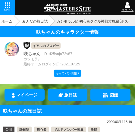
ログイン
MENU
ホーム
みんなの旅日誌
カシモラル鯖 初心者ククル神殿攻略編（ボスバジリスク）
咲ちゃんのキャラクター情報
イアルのブロガー
咲ちゃん
ID: d25snja72v87
カシモラル
最終ゲームログイン日: 2021.07.25
キャラバン情報
マイページ
旅日誌
図鑑
咲ちゃんの旅日誌
2020/03/14 18:19
公開
雑日誌
初心者
ギルドメンバー募集
攻略