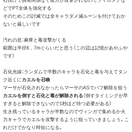
どでPT全体を強化する
そのためこの討滅では全キャラダメ減ルーンを付けておか
ないと厳しいです
汚れの息：麻痺と毒攻撃がくる
範囲は半径6，7mぐらいだと思う（この辺は記憶があやふや
です）
石化光線：ランダムで半数のキャラを石化と毒を与えてタン
ク近くに
カエルを召喚
マーサが石化されなかったらマーサのASでバフ解除を狙う
カエルを倒すと石化と毒が解除される
（倒すタイミングが早
すぎると解除できないので1秒ほど待つ必要がある）
生き残っているキャラが半数なのでヴィンガで集めるか火
力キャラでカエルを攻撃するように狙っていきましょう。こ
れだけでかなり時短になる。