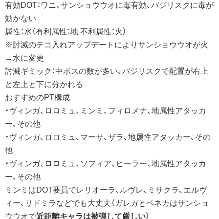
有効DOT：ワニ、サンショウウオに毒有効、バジリスクに毒が
効かない
属性：水（有利属性：地 不利属性：火）
※討滅のテコ入れアップデートによりサンショウウオが火
→水に変更
討滅ギミック：中ボスの数が多い、バジリスクで配置が右上
と左上と下に分かれる
おすすめのPT構成
・ヴィンガ、ロロミュ、ミンミ、フィロメナ、地属性アタッカ
ー、その他
・ヴィンガ、ロロミュ、マーサ、ザラ、地属性アタッカー、その
他
・ヴィンガ、ロロミュ、ソフィア、ヒーラー、地属性アタッカ
ー、その他
ミンミはDOT要員でレリオーラ、ルヴレ、ミサクラ、エルヴ
ィー、リドミラなどでも大丈夫（ガレガとベネカはサンショ
ウウオで
近距離キャラは被弾して厳しい
）