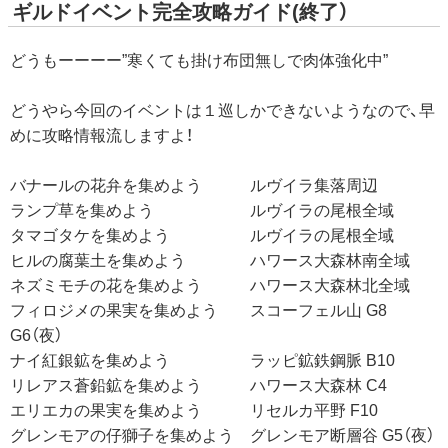
ギルドイベント完全攻略ガイド(終了）
どうもーーーー”寒くても掛け布団無しで肉体強化中”
どうやら今回のイベントは１巡しかできないようなので、早
めに攻略情報流しますよ！
バナールの花弁を集めよう ルヴイラ集落周辺
ランプ草を集めよう ルヴイラの尾根全域
タマゴタケを集めよう ルヴイラの尾根全域
ヒルの腐葉土を集めよう ハワース大森林南全域
ネズミモチの花を集めよう ハワース大森林北全域
フィロジメの果実を集めよう スコーフェル山 G8
G6（夜）
ナイ紅銀鉱を集めよう ラッピ鉱鉄鋼脈 B10
リレアス蒼鉛鉱を集めよう ハワース大森林 C4
エリエカの果実を集めよう リセルカ平野 F10
グレンモアの仔獅子を集めよう グレンモア断層谷 G5（夜）