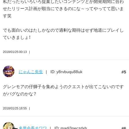
私だったらいろいろ提案したいコンテンツとか開発期間に合わ
せたリリース計画が順当にできるのにな～ってやってて思いま
す笑
でも面白いのはたしかなので過剰な期待はせず地道にプレイし
ていきましょ！
2018/01/25 00:13
にゃんこ先生
ID: y8rvbuqu88uk
5
グレンモアの仔獅子を集めようのクエストが出てこないのです
がバグなのかな？
2018/01/25 18:55
名誉会長チワワ
ID: madj3peczdxh
6