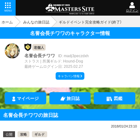
ログイン
MENU
ホーム
みんなの旅日誌
ギルドイベント完全攻略ガイド(終了）
名誉会長チワワのキャラクター情報
老舗人
名誉会長チワワ
ID: madj3peczdxh
ストラス
所属ギルド: Hound-Dog
最終ゲームログイン日: 2025.02.27
キャラバン情報
マイページ
旅日誌
図鑑
名誉会長チワワの旅日誌
2018/01/24 23:10
公開
攻略
ギルド