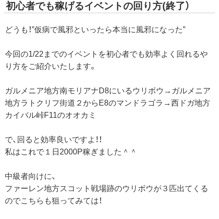
初心者でも稼げるイベントの回り方(終了）
どうも！”仮病で風邪といったら本当に風邪になった”
今回の1/22までのイベントを初心者でも効率よく回れるや
り方をご紹介いたします。
ガルメニア地方南モリアナD8にいるウリボウ→ガルメニア
地方ラトクリフ街道２からE8のマンドラゴラ→西ドガ地方
カイバル峠F11のオオカミ
で、回ると効率良いですよ！！
私はこれで１日2000P稼ぎました＾＾
中級者向けに、
ファーレン地方スコット戦場跡のウリボウが３匹出てくる
のでこちらも狙ってみては！