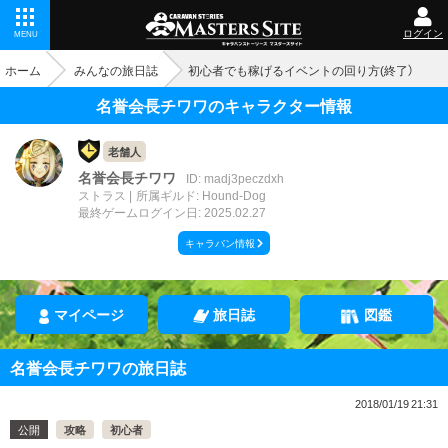
ログイン
MENU
ホーム
みんなの旅日誌
初心者でも稼げるイベントの回り方(終了）
名誉会長チワワのキャラクター情報
老舗人
名誉会長チワワ
ID: madj3peczdxh
ストラス
所属ギルド: Hound-Dog
最終ゲームログイン日: 2025.02.27
キャラバン情報
マイページ
旅日誌
図鑑
名誉会長チワワの旅日誌
2018/01/19 21:31
公開
攻略
初心者