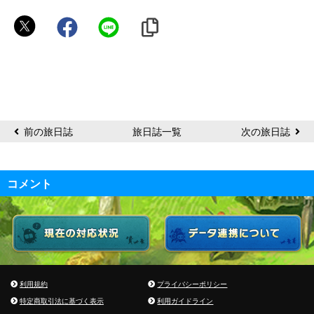
名
誉
会
長
チ
ワ
ワ
前の旅日誌
旅日誌一覧
次の旅日誌
コメント
利用規約
プライバシーポリシー
特定商取引法に基づく表示
利用ガイドライン