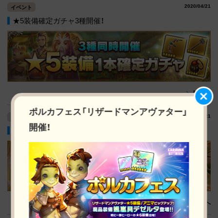
2020/04/21
イベント
★5装備確定ガチャ3種開催！
詳細へ
ポルカフェス「リザードマンアヴァター」
2020/04/21
イベント
開催！
3種同時開催！ピックアップガチャ！
詳細へ