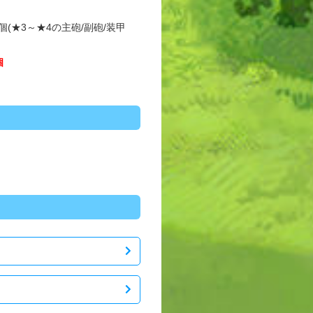
1個(★3～★4の主砲/副砲/装甲
個