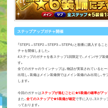
ステップアップガチャ開催
「STEP1→STEP2→STEP3→STEP4」と順番に購入す
チャを開催しました。
4ステップのガチャを各ステップ1回限定で、メイン/サブ装
す。
全てのガチャのラインナップは、物語が実装されているヒーロ
出現し、装備はメイン装備側ではメイン装備のみ出現し、サ
します。
今回のガチャは
ステップが進むごとに★5装備の確率がアッ
また、
全てのステップで★5装備が確定
で手に入り、3ステッ
っております。