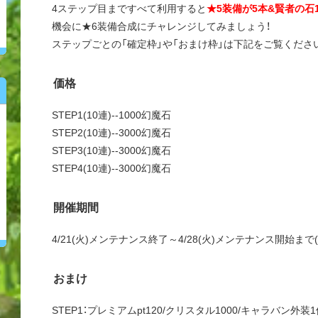
4ステップ目まですべて利用すると
★5装備が5本&賢者の石
機会に★6装備合成にチャレンジしてみましょう！
ステップごとの「確定枠」や「おまけ枠」は下記をご覧くださ
価格
STEP1(10連)--1000幻魔石
STEP2(10連)--3000幻魔石
STEP3(10連)--3000幻魔石
STEP4(10連)--3000幻魔石
開催期間
4/21(火)メンテナンス終了～4/28(火)メンテナンス開始まで(
おまけ
STEP1：プレミアムpt120/クリスタル1000/キャラバン外装