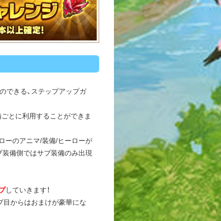
ることのできる、ステップアップガ
備ごとに利用することができま
ーのアニマ/装備/ヒーローが
ブ装備側ではサブ装備のみ出現
プ
していきます！
プ目からはおまけが豪華にな