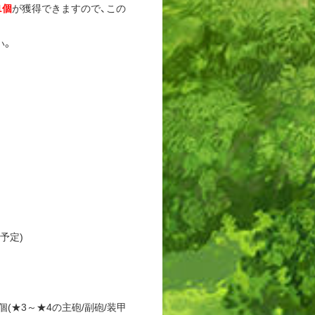
1個
が獲得できますので、この
い。
予定)
1個(★3～★4の主砲/副砲/装甲