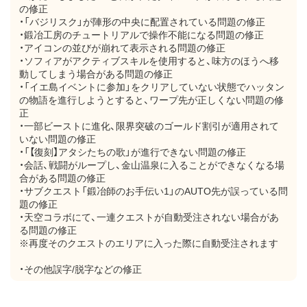
の修正
・「バジリスク」が陣形の中央に配置されている問題の修正
・鍛冶工房のチュートリアルで操作不能になる問題の修正
・アイコンの並びが崩れて表示される問題の修正
・ソフィアがアクティブスキルを使用すると、味方のほうへ移
動してしまう場合がある問題の修正
・「イエ島イベントに参加」をクリアしていない状態でハッタン
の物語を進行しようとすると、ワープ先が正しくない問題の修
正
・一部ビーストに進化、限界突破のゴールド割引が適用されて
いない問題の修正
・「【復刻】アタシたちの歌」が進行できない問題の修正
・会話、戦闘がループし、金山温泉に入ることができなくなる場
合がある問題の修正
・サブクエスト「鍛冶師のお手伝い1」のAUTO先が誤っている問
題の修正
・天空コラボにて、一連クエストが自動受注されない場合があ
る問題の修正
※再度そのクエストのエリアに入った際に自動受注されます
・その他誤字/脱字などの修正