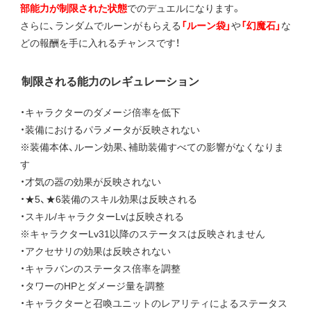
部能力が制限された状態
でのデュエルになります。
さらに、ランダムでルーンがもらえる
「ルーン袋」
や
「幻魔石」
な
どの報酬を手に入れるチャンスです！
制限される能力のレギュレーション
・キャラクターのダメージ倍率を低下
・装備におけるパラメータが反映されない
※装備本体、ルーン効果、補助装備すべての影響がなくなりま
す
・才気の器の効果が反映されない
・★5、★6装備のスキル効果は反映される
・スキル/キャラクターLvは反映される
※キャラクターLv31以降のステータスは反映されません
・アクセサリの効果は反映されない
・キャラバンのステータス倍率を調整
・タワーのHPとダメージ量を調整
・キャラクターと召喚ユニットのレアリティによるステータス