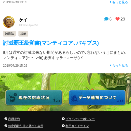
2019/07/30 13:09
もっと見る
6
29
ケイ
ID: 6rxsitjx4856
雑日誌
攻略
討滅覇王級覚書(マンティコア、パキプス)
8月は通常の討滅出来ない期間があるらしいので、忘れないうちにまとめ。
マンティコア(ヒュマ領) 必要キャラ ・マーサ(バ...
2019/07/29 15:02
もっと見る
利用規約
プライバシーポリシー
特定商取引法に基づく表示
利用ガイドライン