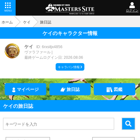
ログイン
MENU
ホーム
ケイ
旅日誌
ケイのキャラクター情報
ケイ
ID: 6rxsitjx4856
ヴァラファール
最終ゲームログイン日: 2026.08.06
キャラバン情報
マイページ
旅日誌
図鑑
ケイの旅日誌