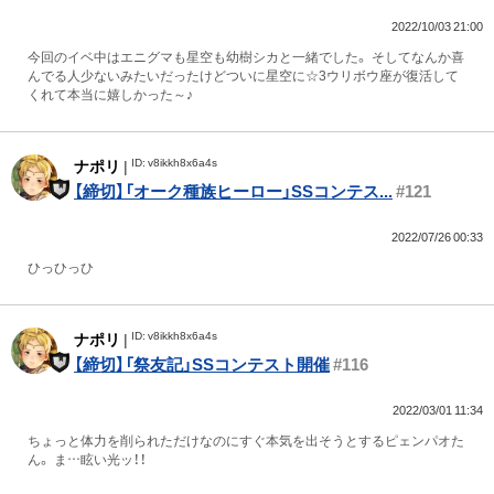
2022/10/03 21:00
今回のイベ中はエニグマも星空も幼樹シカと一緒でした。 そしてなんか喜
んでる人少ないみたいだったけどついに星空に☆3ウリボウ座が復活して
くれて本当に嬉しかった～♪
ID: v8ikkh8x6a4s
ナポリ
|
【締切】「オーク種族ヒーロー」SSコンテス...
#121
2022/07/26 00:33
ひっひっひ
ID: v8ikkh8x6a4s
ナポリ
|
【締切】「祭友記」SSコンテスト開催
#116
2022/03/01 11:34
ちょっと体力を削られただけなのにすぐ本気を出そうとするピェンパオた
ん。 ま…眩い光ッ！！