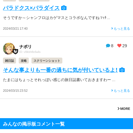
パラドクス×パラダイス
そうですか～シャンフロはカゲマスとコラボなんですね ｿｯﾁ...
2024/03/21 17:40
もっと見る
8
29
ナポリ
ID: v8ikkh8x6a4s
雑日誌
攻略
スクリーンショット
そんな事よりも一番の過ちに気が付いているよ！
たまにはちょっとそれっぽい感じの旅日誌書いておきますわー ...
2024/03/15 23:52
もっと見る
MORE
みんなの掲示板コメント一覧