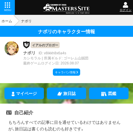
ログイン
MENU
ホーム
ナポリ
ナポリのキャラクター情報
イアルのブロガー
ナポリ
ID: v8ikkh8x6a4s
カシモラル
所属ギルド: ゴーレム山賊団
最終ゲームログイン日: 2026.08.07
キャラバン情報
マイページ
旅日誌
図鑑
自己紹介
もちろんすべての記事に目を通せているわけではありません
が、旅日誌は書くのも読むのも好きです。