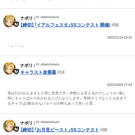
ID: v8ikkh8x6a4s
ナポリ
|
【締切】「イアルフェスタ」SSコンテスト 開催!
#56
2022/11/14 19:41
…。 ……。
ID: v8ikkh8x6a4s
ナポリ
|
キャラスト改善案
#14
2022/10/04 17:43
実は11のがんまさんと同じ意見です。 作戦とも言えるのでしょうが、場に
同じキャラばかり出されるとげんなりします。 常時そうでなくとも生きて
るキャラは2枚出せないルールの時もあって良いと思...
ID: v8ikkh8x6a4s
ナポリ
|
【締切】「お月見ビースト」SSコンテスト
#90