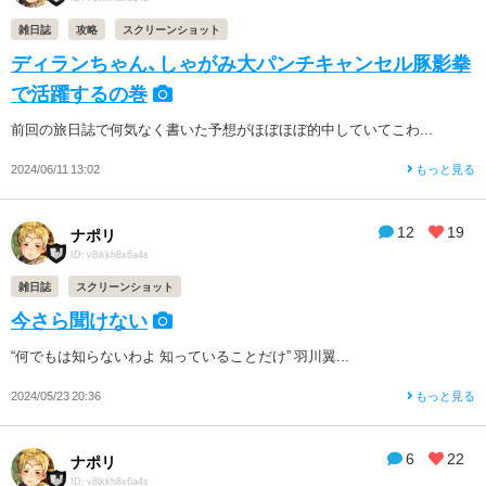
雑日誌
攻略
スクリーンショット
ディランちゃん、しゃがみ大パンチキャンセル豚影拳
で活躍するの巻
前回の旅日誌で何気なく書いた予想がほぼほぼ的中していてこわ...
2024/06/11 13:02
もっと見る
12
19
ナポリ
ID: v8ikkh8x6a4s
雑日誌
スクリーンショット
今さら聞けない
“何でもは知らないわよ 知っていることだけ” 羽川翼...
2024/05/23 20:36
もっと見る
6
22
ナポリ
ID: v8ikkh8x6a4s