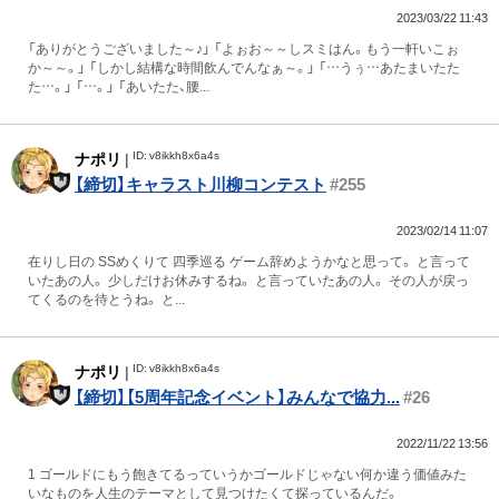
2023/03/22 11:43
「ありがとうございました～♪」 「よぉお～～しスミはん。もう一軒いこぉ
か～～。」 「しかし結構な時間飲んでんなぁ～。」 「…うぅ…あたまいたた
た…。」 「…。」 「あいたた、腰...
ID: v8ikkh8x6a4s
ナポリ
|
【締切】キャラスト川柳コンテスト
#255
2023/02/14 11:07
在りし日の SSめくりて 四季巡る ゲーム辞めようかなと思って。 と言って
いたあの人。 少しだけお休みするね。 と言っていたあの人。 その人が戻っ
てくるのを待とうね。 と...
ID: v8ikkh8x6a4s
ナポリ
|
【締切】【5周年記念イベント】みんなで協力...
#26
2022/11/22 13:56
1 ゴールドにもう飽きてるっていうかゴールドじゃない何か違う価値みた
いなものを人生のテーマとして見つけたくて探っているんだ。