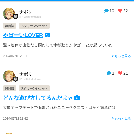
10
22
ナポリ
ID: v8ikkh8x6a4s
雑日誌
スクリーンショット
やばーいLOVER
週末連休が山笠だし雨だしで車移動とかやばー とか思っていた...
2024/07/16 20:11
もっと見る
2
21
ナポリ
ID: v8ikkh8x6a4s
雑日誌
スクリーンショット
どんな遊び方してるんだよｗ
大型アップデートで追加されたユニーククエストはそう簡単には...
2024/07/12 21:42
もっと見る