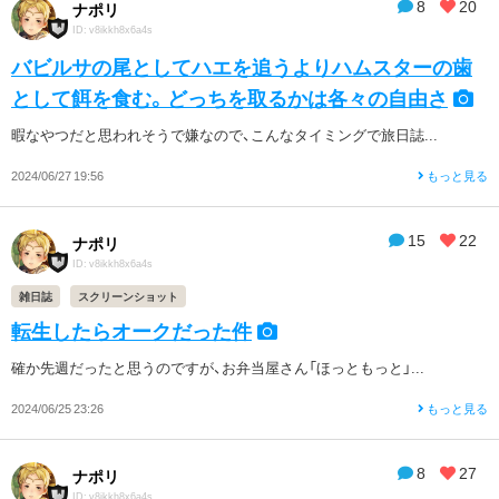
8
20
ナポリ
ID: v8ikkh8x6a4s
バビルサの尾としてハエを追うよりハムスターの歯
として餌を食む。どっちを取るかは各々の自由さ
暇なやつだと思われそうで嫌なので、こんなタイミングで旅日誌...
2024/06/27 19:56
もっと見る
15
22
ナポリ
ID: v8ikkh8x6a4s
雑日誌
スクリーンショット
転生したらオークだった件
確か先週だったと思うのですが、お弁当屋さん「ほっともっと」...
2024/06/25 23:26
もっと見る
8
27
ナポリ
ID: v8ikkh8x6a4s