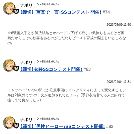
ID: v8ikkh8x6a4s
ナポリ
|
【締切】「写真で一言」SSコンテスト 開催！
#74
2023/05/09 11:50
☆6装備入手とか解放結晶とかハードル下げて欲しい気持ちもあるけど困
難だからこその歓喜もあるのがこだわりビースト育成の悩ましいところな
の。
ID: v8ikkh8x6a4s
ナポリ
|
【締切】衣装SSコンテスト開催！
#63
2023/04/04 11:31
ミャッハー！ いつの間にか注意事項に ※レアリティによって変化するモデ
ルは対象外です の一文が追加されてたよ～。 （季節衣装着てる人に紛れて
撮ってて良かった～）
ID: v8ikkh8x6a4s
ナポリ
|
【締切】「男性ヒーロー」SSコンテスト開催！
#63