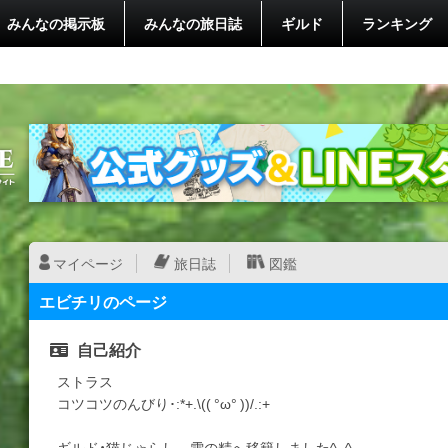
みんなの掲示板
みんなの旅日誌
ギルド
ランキング
マイページ
旅日誌
図鑑
エビチリのページ
自己紹介
ストラス
コツコツのんびり･:*+.\(( °ω° ))/.:+
ギルド・猫じゃらし→雪の精へ移籍しました^_^