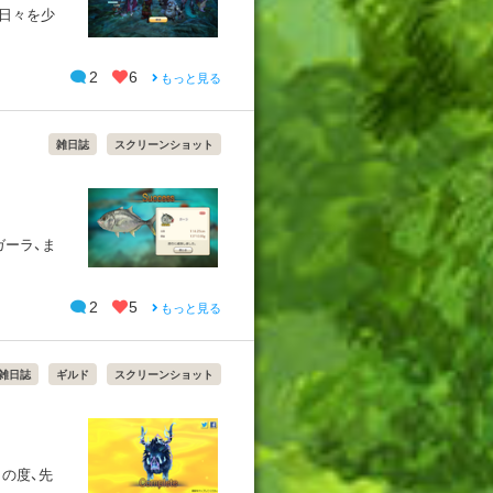
日々を少
2
6
もっと見る
雑日誌
スクリーンショット
ガーラ、ま
2
5
もっと見る
雑日誌
ギルド
スクリーンショット
この度、先