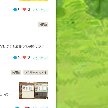
8
13
もっと見る
雑日誌
んだしてくる運営の気が知れない
0
12
もっと見る
雑日誌
スクリーンショット
。 イン