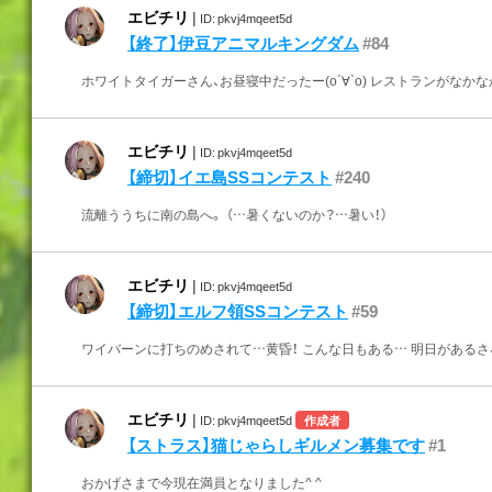
エビチリ
|
ID: pkvj4mqeet5d
【終了】伊豆アニマルキングダム
#84
ホワイトタイガーさん、お昼寝中だったー(о´∀`о) レストランがなかなか空か
エビチリ
|
ID: pkvj4mqeet5d
【締切】イエ島SSコンテスト
#240
流離ううちに南の島へ。 （…暑くないのか？…暑い！）
エビチリ
|
ID: pkvj4mqeet5d
【締切】エルフ領SSコンテスト
#59
ワイバーンに打ちのめされて…黄昏！ こんな日もある… 明日があるさ
エビチリ
|
ID: pkvj4mqeet5d
作成者
【ストラス】猫じゃらしギルメン募集です
#1
おかげさまで今現在満員となりました^ ^