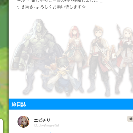
引き続き、よろしくお願い致します☆
旅日誌
雑
エビチリ
ID: pkvj4mqeet5d