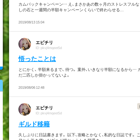
カムバックキャンペーン… え、まさかあの数ヶ月のストレスフルな
しの石と一週間の半額キャンペーンくらいで終わらせる...
2019/08/13 15:04
エビチリ
ID: pkvj4mqeet5d
悟ったことは
とにかく、 半額来るまで、 待つ。 案外、いきなり半額になるから… 
だ二匹しか掛かってないよ。
2019/08/06 12:48
エビチリ
ID: pkvj4mqeet5d
ギルド移籍
久しぶりに日誌書きます。 以下、攻略とかなく、私的な日誌です。 