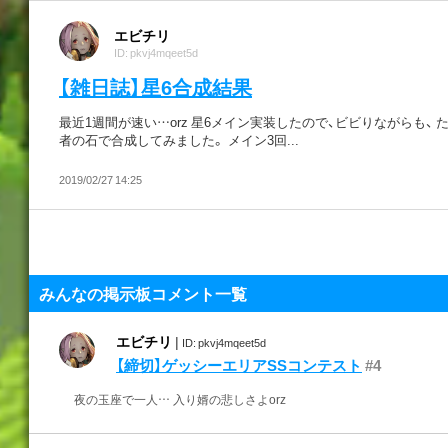
エビチリ
ID: pkvj4mqeet5d
【雑日誌】星6合成結果
最近1週間が速い…orz 星6メイン実装したので、ビビりながらも、 
者の石で合成してみました。 メイン3回...
2019/02/27 14:25
みんなの掲示板コメント一覧
エビチリ
|
ID: pkvj4mqeet5d
【締切】ゲッシーエリアSSコンテスト
#4
夜の玉座で一人… 入り婿の悲しさよorz