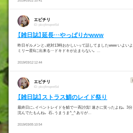
2019/03/22 10:41
エビチリ
ID: pkvj4mqeet5d
【雑日誌】延長…やっぱりかwww
昨日ギルメンと、絶対13時おかしいって話してましたwww いよいよ
ミリー星6に出来る…ドキドキが止まらない。 ...
2019/03/12 12:44
エビチリ
ID: pkvj4mqeet5d
【雑日誌】ストラス鯖のレイド祭り
最終日に、イベントレイドを鯖で一斉討伐！ 速さに笑ったよね。 3
沈んでたもんね。 石、うまうま^_^ ありが...
2019/03/05 10:54