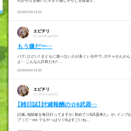
代から引き継いだギルド猫じゃらしを脱退さ...
2019/07/30 13:25
エビチリ
ID: pkvj4mqeet5d
もう嫌だー…
バグ、ひどい！ まともに遊べない人が多くいる中で、ガチャがんが
よ… こんなん詐欺だわ！ ...
2019/04/02 19:36
エビチリ
ID: pkvj4mqeet5d
【雑日誌】討滅報酬の☆6武器…
討滅、地獄級を毎日行ってますが、初めて☆6武器来た。 が、インプね
プって…orz でもやっぱり☆6はすごいね...