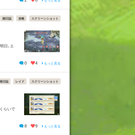
2
8
もっと見る
雑日誌
攻略
スクリーンショット
明日、エ
0
4
もっと見る
雑日誌
レイド
スクリーンショット
分くらいで
8
9
もっと見る