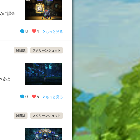
ために課金
8
4
もっと見る
雑日誌
スクリーンショット
 あと
0
5
もっと見る
雑日誌
スクリーンショット