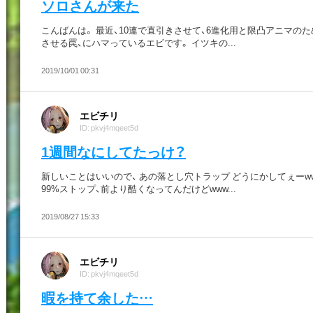
ソロさんが来た
こんばんは。 最近、10連で直引きさせて、6進化用と限凸アニマの
させる罠、にハマっているエビです。 イツキの...
2019/10/01 00:31
エビチリ
ID: pkvj4mqeet5d
1週間なにしてたっけ？
新しいことはいいので、 あの落とし穴トラップ どうにかしてぇーww
99%ストップ、前より酷くなってんだけどwww...
2019/08/27 15:33
エビチリ
ID: pkvj4mqeet5d
暇を持て余した…