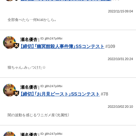
2022/11/15 09:04
全部食べたら…何kcalかしら。
ID: jj8h247p9fbi
瀬名優杏
|
【締切】「幽冥館殺人事件簿」SSコンテスト
#109
2022/10/31 20:24
猫ちゃん、みぃつけた☆
ID: jj8h247p9fbi
瀬名優杏
|
【締切】「お月見ビースト」SSコンテスト
#78
2022/10/02 20:10
闇の波動を感じるワニガメ座（光属性）
ID: jj8h247p9fbi
瀬名優杏
|