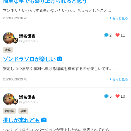
簡単な事でも盛り上げられると思う
マンネリというか、する事がないというか。 ちょっとしたこと...
2023/05/29 16:28
もっと見る
2
11
瀬名優杏
ID: jj8h247p9fbi
攻略
ゾンドラソロが楽しい
安定しつつ素早く勝利へ導ける編成を模索するのが楽しいです。...
2023/03/30 23:40
もっと見る
5
10
瀬名優杏
ID: jj8h247p9fbi
雑日誌
攻略
推しが来れども
ついにメルロのコンバージョンが来ましたね。 発表されてから...