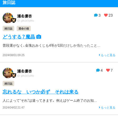
旅日誌
3
23
瀬名優杏
ID: jj8h247p9fbi
雑日誌
運命の箱
どうする？魔晶
普段運がなく、金塊おみくじも4等が1回だけしか当たったこと...
2024/08/01 09:25
もっと見る
4
7
瀬名優杏
ID: jj8h247p9fbi
雑日誌
忘れるな いつか必ず それは来る
人によって“それ”は違ってきます。 例えばゲーム終了のお知...
2024/04/02 21:47
もっと見る