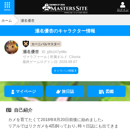
ログイン
MENU
ホーム
瀬名優杏
瀬名優杏のキャラクター情報
カーニバルマスター
瀬名優杏
ID: jj8h247p9fbi
ヴァラファール
所属ギルド: Clionia
最終ゲームログイン日: 2026.08.07
キャラバン情報
マイページ
旅日誌
図鑑
自己紹介
カメを育てたくて2018年8月20日前後に始めました。
リアルではリクガメを4匹飼っており、時々日誌にも出てきま