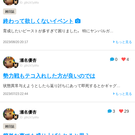
ID: jj8h247p9fbi
雑日誌
終わって欲しくないイベント
育成したいビーストが多すぎて困りました。 特にヤンバルガ...
2023/08/20 20:17
もっと見る
0
4
瀬名優杏
ID: jj8h247p9fbi
勢力戦もテコ入れした方が良いのでは
状態異常与えようとしたら返り討ちにあって即死するとかギャグ...
2023/07/23 22:44
もっと見る
3
29
瀬名優杏
ID: jj8h247p9fbi
雑日誌