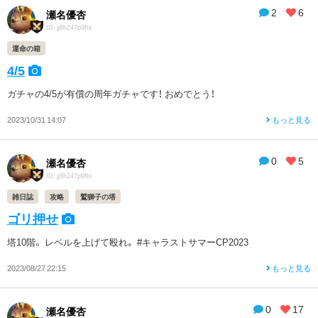
2
6
瀬名優杏
ID: jj8h247p9fbi
運命の箱
4/5
ガチャの4/5が有償の周年ガチャです！ おめでとう！
2023/10/31 14:07
もっと見る
0
5
瀬名優杏
ID: jj8h247p9fbi
雑日誌
攻略
鷲獅子の塔
ゴリ押せ
塔10階。 レベルを上げて殴れ。 #キャラストサマーCP2023
2023/08/27 22:15
もっと見る
0
17
瀬名優杏