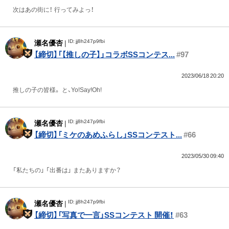
次はあの街に！ 行ってみよっ！
ID: jj8h247p9fbi
瀬名優杏
|
【締切】「【推しの子】」コラボSSコンテス...
#97
2023/06/18 20:20
推しの子の皆様。 と、Yo!Say!Oh!
ID: jj8h247p9fbi
瀬名優杏
|
【締切】「ミケのあめふらし」SSコンテスト...
#66
2023/05/30 09:40
「私たちの」 「出番は」 またありますか？
ID: jj8h247p9fbi
瀬名優杏
|
【締切】「写真で一言」SSコンテスト 開催！
#63