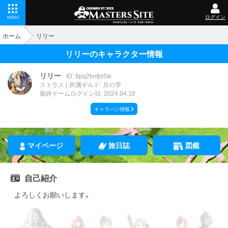
ログイン
MENU
ホーム
リリー
リリーのキャラクター情報
リリー
ID: 8pq2bnfjn5ik
ストラス
所属ギルド: 月の雫
最終ゲームログイン日: 2024.04.18
キャラバン情報
マイページ
旅日誌
図鑑
自己紹介
よろしくお願いします。