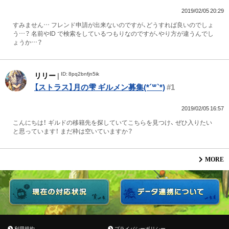
2019/02/05 20:29
すみません… フレンド申請が出来ないのですが、どうすれば良いのでしょ
う…？ 名前やID で検索をしているつもりなのですが、やり方が違うんでし
ょうか…？
ID: 8pq2bnfjn5ik
リリー
|
【ストラス】月の雫 ギルメン募集(*´꒳`*)
#1
2019/02/05 16:57
こんにちは！ ギルドの移籍先を探していてこちらを見つけ、 ぜひ入りたい
と思っています！ まだ枠は空いていますか？
MORE
利用規約
プライバシーポリシー