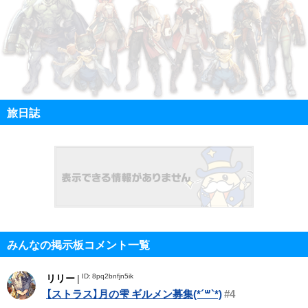
旅日誌
みんなの掲示板コメント一覧
ID: 8pq2bnfjn5ik
リリー
|
【ストラス】月の雫 ギルメン募集(*´꒳`*)
#4