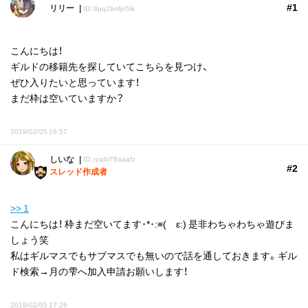
#1
リリー
ID: 8pq2bnfjn5ik
こんにちは！
ギルドの移籍先を探していてこちらを見つけ、
ぜひ入りたいと思っています！
まだ枠は空いていますか？
2019/02/05 16:57
しいな
ID: rza4r79aaafz
#2
スレッド作成者
>> 1
こんにちは！ 枠まだ空いてます･*･:≡( ε:) 是非わちゃわちゃ遊びま
しょう笑
私はギルマスでもサブマスでも無いので話を通しておきます。ギル
ド検索→月の雫へ加入申請お願いします！
2019/02/05 17:26