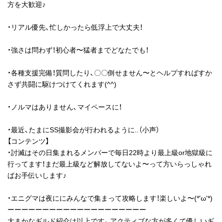
方を大歓迎♪
・リアル優先、忙しかったら低浮上で大丈夫！
・強さは問わず！初心者〜猛者までどなたでも！
・各種支援完備！質問したり、〇〇倒せません〜とヘルプすればすか
さず共闘に駆けつけてくれます(^^)
・ノルマはありません、マイペースに！
・最近、たまにSS撮影会が行われるように..（小声）
【コンテンツ】
・討滅はその日集まれるメンバーで毎日22時より最上級or地獄級に
行ってます！まだ最上級など解放してないよ〜って方いらっしゃれ
ばお手伝いします♪
・エニグマは夜ににみんなで集まって攻略します！楽しいよ〜(*'ω'*)
ーーーーーーーーーーーーーーーーーーーー
大まかなギルド紹介は以上です。アクティブな方が多くて優しいギ