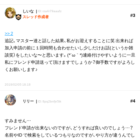
しいな
ID: rza4r79aaafz
#3
スレッド作成者
>> 2
追記、マスター達と話した結果、私がお迎えすることに笑 出来れば
加入申請の前に１回時間も合わせたいし少しだけお話(というか雑
談笑）をしたいな〜と思います。(*´ω｀*)連絡付けやすいように一旦
私にフレンド申請送って頂けますでしょうか？御手数ですがよろし
くお願いします♪
2019/02/05 18:18
#4
リリー
ID: 8pq2bnfjn5ik
すみません…
フレンド申請が出来ないのですが、どうすれば良いのでしょう…？
名前やID で検索をしているつもりなのですが、やり方が違うんでし