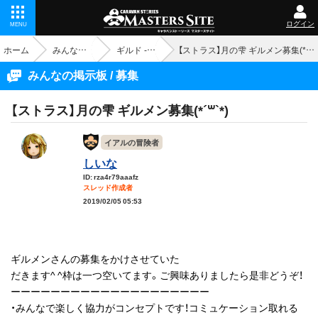
ログイン
MENU
ホーム
みんなの掲示板
ギルド - 募集
【ストラス】月の雫 ギルメン募集(*´꒳`*)
みんなの掲示板 / 募集
【ストラス】月の雫 ギルメン募集(*´꒳`*)
イアルの冒険者
しいな
ID: rza4r79aaafz
スレッド作成者
2019/02/05 05:53
ギルメンさんの募集をかけさせていた
だきます^ ^枠は一つ空いてます。ご興味ありましたら是非どうぞ！
ーーーーーーーーーーーーーーーーーーーー
・みんなで楽しく協力がコンセプトです！コミュケーション取れる