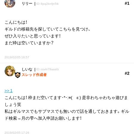
#1
リリー
ID: 8pq2bnfjn5ik
こんにちは！
ギルドの移籍先を探していてこちらを見つけ、
ぜひ入りたいと思っています！
まだ枠は空いていますか？
2019/02/05 16:57
しいな
ID: rza4r79aaafz
#2
スレッド作成者
>> 1
こんにちは！ 枠まだ空いてます･*･:≡( ε:) 是非わちゃわちゃ遊びま
しょう笑
私はギルマスでもサブマスでも無いので話を通しておきます。ギル
ド検索→月の雫へ加入申請お願いします！
2019/02/05 17:26