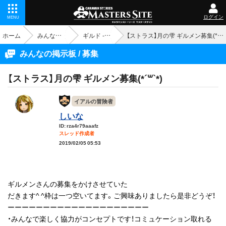
ログイン
MENU
ホーム
みんなの掲示板
ギルド - 募集
【ストラス】月の雫 ギルメン募集(*´꒳`*)
みんなの掲示板 / 募集
【ストラス】月の雫 ギルメン募集(*´꒳`*)
イアルの冒険者
しいな
ID: rza4r79aaafz
スレッド作成者
2019/02/05 05:53
ギルメンさんの募集をかけさせていた
だきます^ ^枠は一つ空いてます。ご興味ありましたら是非どうぞ！
ーーーーーーーーーーーーーーーーーーーー
・みんなで楽しく協力がコンセプトです！コミュケーション取れる