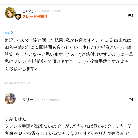
しいな
ID: rza4r79aaafz
#3
スレッド作成者
>> 2
追記、マスター達と話した結果、私がお迎えすることに笑 出来れば
加入申請の前に１回時間も合わせたいし少しだけお話(というか雑
談笑）をしたいな〜と思います。(*´ω｀*)連絡付けやすいように一旦
私にフレンド申請送って頂けますでしょうか？御手数ですがよろし
くお願いします♪
2019/02/05 18:18
#4
リリー
ID: 8pq2bnfjn5ik
すみません…
フレンド申請が出来ないのですが、どうすれば良いのでしょう…？
名前やID で検索をしているつもりなのですが、やり方が違うんでし