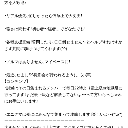
方を大歓迎♪
・リアル優先、忙しかったら低浮上で大丈夫！
・強さは問わず！初心者〜猛者までどなたでも！
・各種支援完備！質問したり、〇〇倒せません〜とヘルプすればすか
さず共闘に駆けつけてくれます(^^)
・ノルマはありません、マイペースに！
・最近、たまにSS撮影会が行われるように..（小声）
【コンテンツ】
・討滅はその日集まれるメンバーで毎日22時より最上級or地獄級に
行ってます！まだ最上級など解放してないよ〜って方いらっしゃれ
ばお手伝いします♪
・エニグマは夜ににみんなで集まって攻略します！楽しいよ〜(*'ω'*)
ーーーーーーーーーーーーーーーーーーーー
大まかなギルド紹介は以上です。アクティブな方が多くて優しいギ