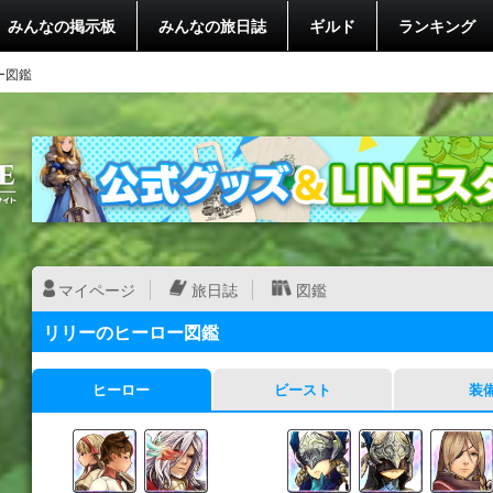
みんなの掲示板
みんなの旅日誌
ギルド
ランキング
ー図鑑
マイページ
旅日誌
図鑑
リリーのヒーロー図鑑
ヒーロー
ビースト
装