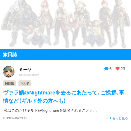
旅日誌
6
23
ミーヤ
ID: 24z66t8t4pjy
雑日誌
ギルド
ヴァラ鯖@Nightmareを去るにあたって、ご挨拶、事
情など（ギルド外の方へも）
私はこのたびギルド@Nightmareを除名されることと...
2019/02/04 23:19
もっと見る