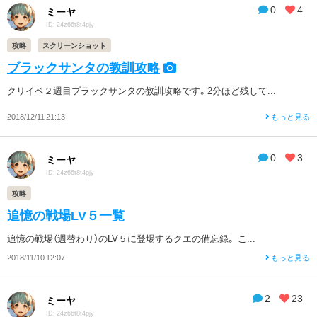
0
4
ミーヤ
ID: 24z66t8t4pjy
攻略
スクリーンショット
ブラックサンタの教訓攻略
クリイベ２週目ブラックサンタの教訓攻略です。2分ほど残して...
2018/12/11 21:13
もっと見る
0
3
ミーヤ
ID: 24z66t8t4pjy
攻略
追憶の戦場LV５一覧
追憶の戦場（週替わり）のLV５に登場するクエの備忘録。 こ...
2018/11/10 12:07
もっと見る
2
23
ミーヤ
ID: 24z66t8t4pjy