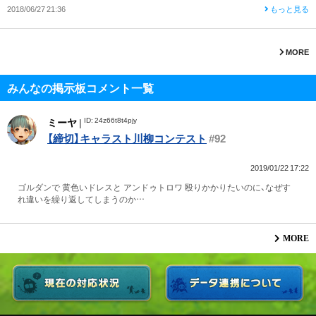
2018/06/27 21:36
もっと見る
MORE
みんなの掲示板コメント一覧
ID: 24z66t8t4pjy
ミーヤ
|
【締切】キャラスト川柳コンテスト
#92
2019/01/22 17:22
ゴルダンで 黄色いドレスと アンドゥトロワ 殴りかかりたいのに、なぜす
れ違いを繰り返してしまうのか…
MORE