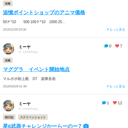
攻略
追憶ポイントショップのアニマ価格
50Ｐ*10 500 100Ｐ*10 1000 25...
2018/11/05 03:06
もっと見る
0
7
ミーヤ
ID: 24z66t8t4pjy
攻略
マググラ イベント開始地点
マルポポ樹上殿 D7 楽隊舎前
2018/09/26 01:48
もっと見る
1
12
ミーヤ
ID: 24z66t8t4pjy
雑日誌
スクリーンショット
星6武器チャレンジかーらーのー？