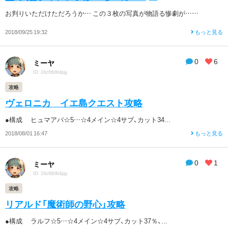
お判りいただけただろうか… この３枚の写真が物語る惨劇が……
2018/09/25 19:32
もっと見る
0
6
ミーヤ
ID: 24z66t8t4pjy
攻略
ヴェロニカ イエ島クエスト攻略
●構成 ヒュマアバ☆5…☆4メイン☆4サブ、カット34...
2018/08/01 16:47
もっと見る
0
1
ミーヤ
ID: 24z66t8t4pjy
攻略
リアルド「魔術師の野心」攻略
●構成 ラルフ☆5…☆4メイン☆4サブ、カット37％、...