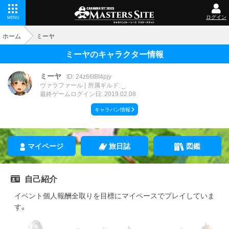
ログイン
MENU
ホーム
ミーヤ
ミーヤのキャラクター情報
ミーヤ
ID: 24z66t8t4pjy
ヴァラファール
所属ギルド: _
最終ゲームログイン日: 2019.02.08
キャラバン情報
マイページ
旅日誌
図鑑
自己紹介
イベント個人報酬全取りを目標にマイペースでプレイしていま
す。