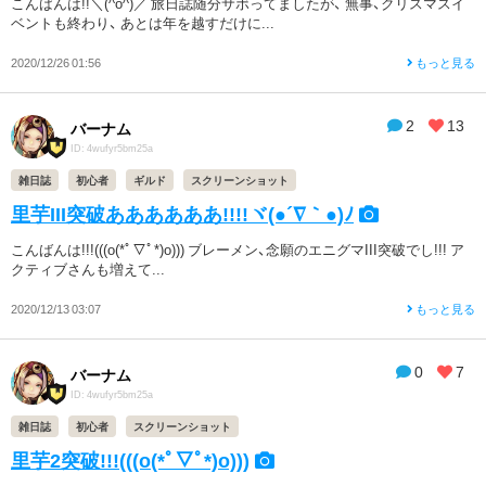
こんばんは!!＼(^o^)／ 旅日誌随分サボってましたが、 無事、クリスマスイ
ベントも終わり、 あとは年を越すだけに...
2020/12/26 01:56
もっと見る
2
13
バーナム
ID: 4wufyr5bm25a
雑日誌
初心者
ギルド
スクリーンショット
里芋III突破ああああああ!!!!ヾ(●´∇｀●)ﾉ
こんばんは!!!(((o(*ﾟ▽ﾟ*)o))) ブレーメン、念願のエニグマIII突破でし!!! ア
クティブさんも増えて...
2020/12/13 03:07
もっと見る
0
7
バーナム
ID: 4wufyr5bm25a
雑日誌
初心者
スクリーンショット
里芋2突破!!!(((o(*ﾟ▽ﾟ*)o)))