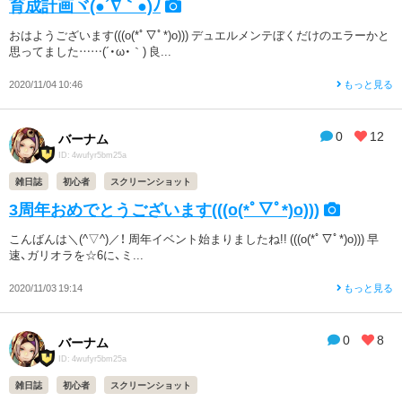
育成計画ヾ(●´∇｀●)ﾉ
おはようございます(((o(*ﾟ▽ﾟ*)o))) デュエルメンテぼくだけのエラーかと
思ってました……(´・ω・｀) 良...
2020/11/04 10:46
もっと見る
0
12
バーナム
ID: 4wufyr5bm25a
雑日誌
初心者
スクリーンショット
3周年おめでとうございます(((o(*ﾟ▽ﾟ*)o)))
こんばんは＼(^▽^)／！ 周年イベント始まりましたね!! (((o(*ﾟ▽ﾟ*)o))) 早
速、ガリオラを☆6に、ミ...
2020/11/03 19:14
もっと見る
0
8
バーナム
ID: 4wufyr5bm25a
雑日誌
初心者
スクリーンショット