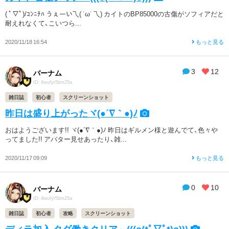
( ﾟ▽ﾟ)/ｺﾝﾆﾁﾊ うぇーい乁( ˙ω˙ 乁) カイトのBP85000の古傷がソフィアだと
耐えれなくて、こいつら...
2020/11/18 16:54
もっと見る
3
12
バーナム
ID: 4wufyr5bm25a
雑日誌
初心者
スクリーンショット
昨日は盛り上がったヾ(●´∇｀●)ﾉ
おはようございます!! ヾ(●´∇｀●)ﾉ 昨日はギルメン様と遊んでて、色々や
ってました!! アバター見せあったり、雑...
2020/11/17 09:09
もっと見る
0
10
バーナム
ID: 4wufyr5bm25a
雑日誌
初心者
攻略
スクリーンショット
ディラ加入 タダ働きクリア～(((o(*ﾟ▽ﾟ*)o)))