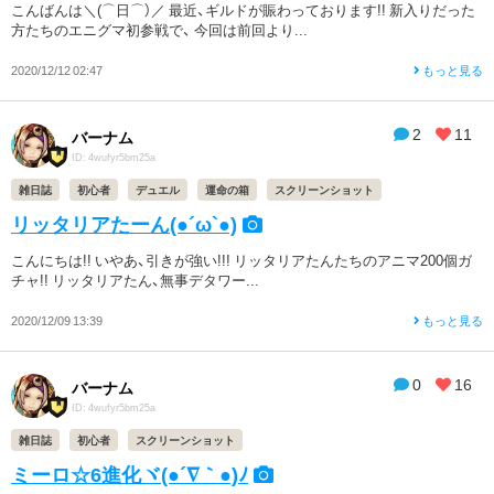
こんばんは＼(⌒日⌒）／ 最近、ギルドが賑わっております!! 新入りだった
方たちのエニグマ初参戦で、 今回は前回より...
2020/12/12 02:47
もっと見る
2
11
バーナム
ID: 4wufyr5bm25a
雑日誌
初心者
デュエル
運命の箱
スクリーンショット
リッタリアたーん(●´ω`●)
こんにちは!! いやあ、引きが強い!!! リッタリアたんたちのアニマ200個ガ
チャ!! リッタリアたん、無事デタワー...
2020/12/09 13:39
もっと見る
0
16
バーナム
ID: 4wufyr5bm25a
雑日誌
初心者
スクリーンショット
ミーロ☆6進化ヾ(●´∇｀●)ﾉ