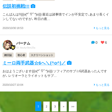
伝説初挑戦!!!
こんばんは!!(((o(*ﾟ▽ﾟ*)o))) 最近は諸事情でインが不安定で、あまり長くイ
ンしてないのですが、 昨日の夜...
2020/10/30 18:53
もっと見る
0
6
バーナム
ID: 4wufyr5bm25a
雑日誌
初心者
スクリーンショット
ミーロ両手武器☆6へ＼(^o^)／
おはようございます(((o(*ﾟ▽ﾟ*)o))) ソフィアのサブ☆6武器あったんです
が、 レリオーラとライオットもサブ...
2020/10/27 10:04
もっと見る
1
2
3
>
>>