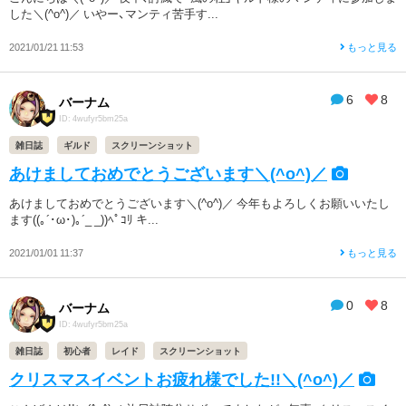
した＼(^o^)／ いやー、マンティ苦手す...
2021/01/21 11:53
もっと見る
6
8
バーナム
ID: 4wufyr5bm25a
雑日誌
ギルド
スクリーンショット
あけましておめでとうございます＼(^o^)／
あけましておめでとうございます＼(^o^)／ 今年もよろしくお願いいたし
ます((｡´･ω･)｡´_ _))ﾍﾟｺﾘ キ...
2021/01/01 11:37
もっと見る
0
8
バーナム
ID: 4wufyr5bm25a
雑日誌
初心者
レイド
スクリーンショット
クリスマスイベントお疲れ様でした!!＼(^o^)／