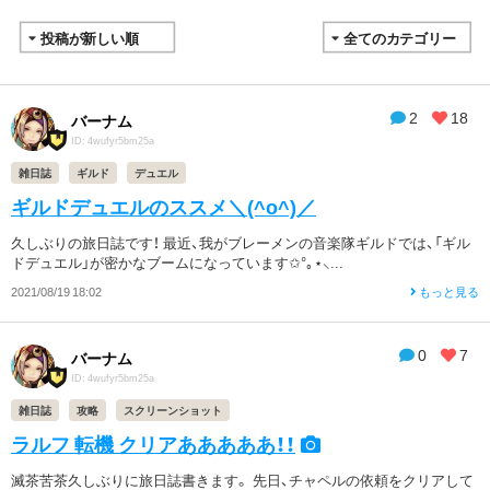
2
18
バーナム
ID: 4wufyr5bm25a
雑日誌
ギルド
デュエル
ギルドデュエルのススメ＼(^o^)／
久しぶりの旅日誌です！ 最近、我がブレーメンの音楽隊ギルドでは、「ギル
ドデュエル」が密かなブームになっています✩°｡⋆⸜...
2021/08/19 18:02
もっと見る
0
7
バーナム
ID: 4wufyr5bm25a
雑日誌
攻略
スクリーンショット
ラルフ 転機 クリアあああああ！！
滅茶苦茶久しぶりに旅日誌書きます。 先日、チャペルの依頼をクリアして