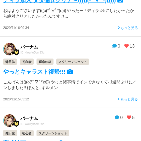
おはようございます(((o(*ﾟ▽ﾟ*)o))) やったー!! ディラ☆5にしたかったか
ら絶対クリアしたかったんですけ...
2020/11/16 09:34
もっと見る
0
13
バーナム
ID: 4wufyr5bm25a
雑日誌
初心者
運命の箱
スクリーンショット
やっとキャラスト復帰!!!
こんばんは(((o(*ﾟ▽ﾟ*)o))) やっと諸事情でインできなくて、1週間ぶりにイ
ンしました!! ほんと、ギルメン...
2020/11/15 03:12
もっと見る
0
5
バーナム
ID: 4wufyr5bm25a
雑日誌
初心者
スクリーンショット