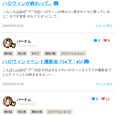
ハロウィンが終わって。
こんにちは(((o(*ﾟ▽ﾟ*)o))) ハロウィンが終わり、表示キャラに困っている
ところです笑笑 ガルフスタンにして...
2020/11/03 10:31
もっと見る
0
9
バーナム
ID: 4wufyr5bm25a
雑日誌
初心者
ギルド
運命の箱
スクリーンショット
ハロウィンイベント撮影会ヾ(●´∇｀●)ﾉ
こんばんは(((o(*ﾟ▽ﾟ*)o))) 今日はギルドのハロウィンエリアでの撮影会で
した!! イベントが続きますが、ハ...
2020/11/02 01:39
もっと見る
0
11
バーナム
ID: 4wufyr5bm25a
雑日誌
初心者
運命の箱
スクリーンショット