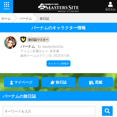
ログイン
MENU
ホーム
バーナム
旅日誌
バーナムのキャラクター情報
旅日誌マスター
バーナム
ID: 4wufyr5bm25a
アイム
所属ギルド: 未所属
最終ゲームログイン日: 2023.07.06
キャラバン情報
マイページ
旅日誌
図鑑
バーナムの旅日誌