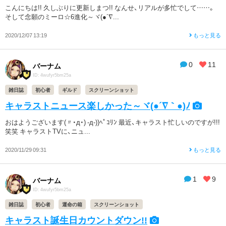
こんにちは!! 久しぶりに更新しまつ!! なんせ、リアルが多忙でして……。
そして念願のミーロ☆6進化～ヾ(●´∇...
2020/12/07 13:19
もっと見る
0
11
バーナム
ID: 4wufyr5bm25a
雑日誌
初心者
ギルド
スクリーンショット
キャラストニュース楽しかった～ヾ(●´∇｀●)ﾉ
おはようございます(〃・д・) -д-))ﾍﾟｺﾘﾝ 最近、キャラスト忙しいのですが!!!
笑笑 キャラストTVに、ニュ...
2020/11/29 09:31
もっと見る
1
9
バーナム
ID: 4wufyr5bm25a
雑日誌
初心者
運命の箱
スクリーンショット
キャラスト誕生日カウントダウン!!