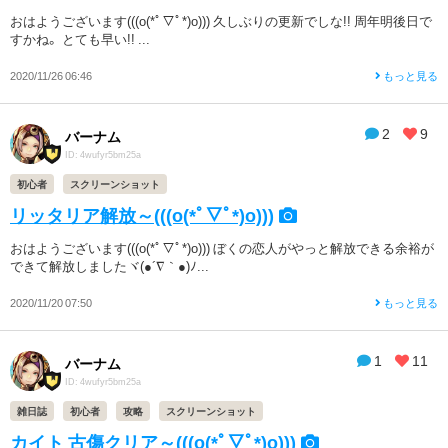
おはようございます(((o(*ﾟ▽ﾟ*)o))) 久しぶりの更新でしな!! 周年明後日で
すかね。 とても早い!! ...
2020/11/26 06:46
もっと見る
2
9
バーナム
ID: 4wufyr5bm25a
初心者
スクリーンショット
リッタリア解放～(((o(*ﾟ▽ﾟ*)o)))
おはようございます(((o(*ﾟ▽ﾟ*)o))) ぼくの恋人がやっと解放できる余裕が
できて解放しましたヾ(●´∇｀●)ﾉ...
2020/11/20 07:50
もっと見る
1
11
バーナム
ID: 4wufyr5bm25a
雑日誌
初心者
攻略
スクリーンショット
カイト 古傷クリア～(((o(*ﾟ▽ﾟ*)o)))