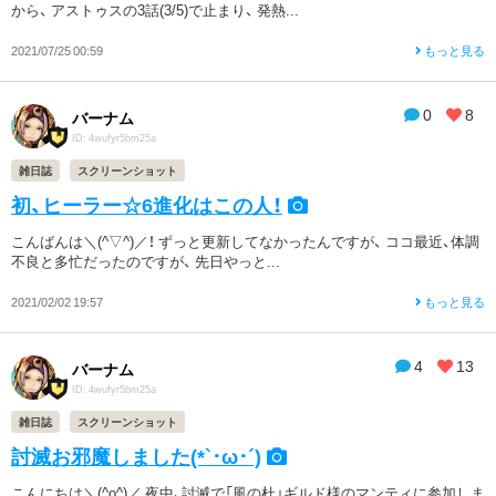
から、 アストゥスの3話(3/5)で止まり、 発熱...
2021/07/25 00:59
もっと見る
0
8
バーナム
ID: 4wufyr5bm25a
雑日誌
スクリーンショット
初、ヒーラー☆6進化はこの人！
こんばんは＼(^▽^)／！ ずっと更新してなかったんですが、 ココ最近、体調
不良と多忙だったのですが、 先日やっと...
2021/02/02 19:57
もっと見る
4
13
バーナム
ID: 4wufyr5bm25a
雑日誌
スクリーンショット
討滅お邪魔しました(*`･ω･´)
こんにちは＼(^o^)／ 夜中、討滅で「風の杜」ギルド様のマンティに参加しま