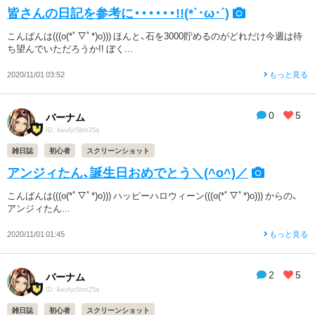
皆さんの日記を参考に・・・・・・!!(*`･ω･´)
こんばんは(((o(*ﾟ▽ﾟ*)o))) ほんと、石を3000貯めるのがどれだけ今週は待
ち望んでいただろうか!! ぼく...
2020/11/01 03:52
もっと見る
0
5
バーナム
ID: 4wufyr5bm25a
雑日誌
初心者
スクリーンショット
アンジィたん、誕生日おめでとう＼(^o^)／
こんばんは(((o(*ﾟ▽ﾟ*)o))) ハッピーハロウィーン(((o(*ﾟ▽ﾟ*)o))) からの、
アンジィたん...
2020/11/01 01:45
もっと見る
2
5
バーナム
ID: 4wufyr5bm25a
雑日誌
初心者
スクリーンショット