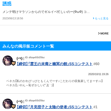
誘惑
メンテ明けマラソンからのでギルイベ忙しいのー(ΦωΦ) コ...
2023/06/13 18:56
もっと見る
MORE
みんなの掲示板コメント一覧
ID: dfzqe93t35bz
(ぺ)
|
【締切】「霊王の末裔と幽冥の館」SSコンテスト
#60
2020/10/11 19:26
ベネカ【私のかれぴっぴともくんでーす♪こだわりの収集家してまーす♪♪】
ベネカ【いやん～恥ずかしい(*´Д｀)】
ID: dfzqe93t35bz
(ぺ)
|
【締切】「月見団子と太陰の使者」SSコンテスト
#1