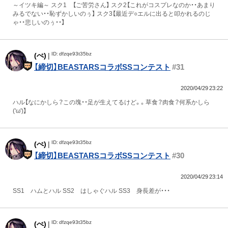
～イツキ編～ スク1 【ご苦労さん】 スク2【これがコスプレなのか・・あまり
みるでない・・恥ずかしいのぅ】 スク3【最近デ○エルに出ると叩かれるのじ
ゃ・・悲しいのぅ・・】
ID: dfzqe93t35bz
(ぺ)
|
【締切】BEASTARSコラボSSコンテスト
#31
2020/04/29 23:22
ハル【なにかしら？この塊・・足が生えてるけど。。草食？肉食？何系かしら
('ω')】
ID: dfzqe93t35bz
(ぺ)
|
【締切】BEASTARSコラボSSコンテスト
#30
2020/04/29 23:14
SS1 ハムとハル SS2 はしゃぐハル SS3 身長差が・・・
ID: dfzqe93t35bz
(ぺ)
|