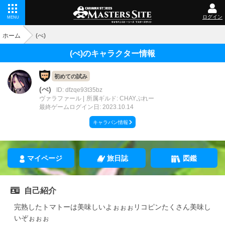
ログイン
MENU
ホーム
(ぺ)
(ぺ)のキャラクター情報
初めての試み
(ぺ)
ID: dfzqe93t35bz
ヴァラファール
所属ギルド: CHAYぷれー
最終ゲームログイン日: 2023.10.14
キャラバン情報
マイページ
旅日誌
図鑑
自己紹介
完熟したトマトーは美味しいよぉぉぉリコピンたくさん美味し
いぞぉぉぉ