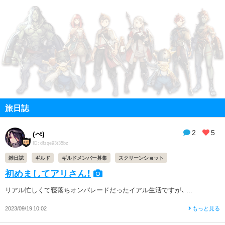
旅日誌
2
5
(ぺ)
ID: dfzqe93t35bz
雑日誌
ギルド
ギルドメンバー募集
スクリーンショット
初めましてアリさん！
リアル忙しくて寝落ちオンパレードだったイアル生活ですが、 ...
2023/09/19 10:02
もっと見る