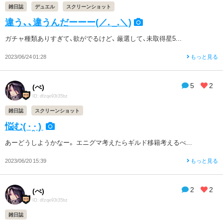
雑日誌
デュエル
スクリーンショット
違う、、違うんだーーー(／. _.＼)
ガチャ種類ありすぎて、欲がでるけど、 厳選して、未取得星5...
2023/06/24 01:28
もっと見る
5
2
(ぺ)
ID: dfzqe93t35bz
雑日誌
スクリーンショット
悩む( ⋅ ̯⋅ )
あーどうしようかなー。 エニグマ考えたらギルド移籍考えるべ...
2023/06/20 15:39
もっと見る
2
2
(ぺ)
ID: dfzqe93t35bz
雑日誌