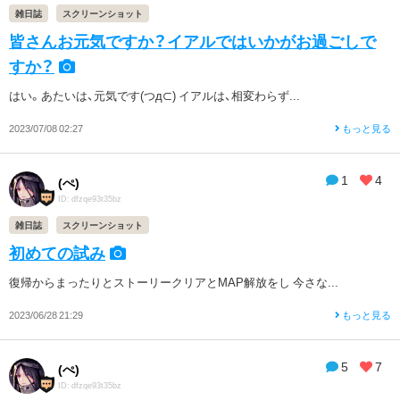
雑日誌
スクリーンショット
皆さんお元気ですか？イアルではいかがお過ごしで
すか？
はい。あたいは、元気です(つд⊂) イアルは、相変わらず...
2023/07/08 02:27
もっと見る
1
4
(ぺ)
ID: dfzqe93t35bz
雑日誌
スクリーンショット
初めての試み
復帰からまったりとストーリークリアとMAP解放をし 今さな...
2023/06/28 21:29
もっと見る
5
7
(ぺ)
ID: dfzqe93t35bz