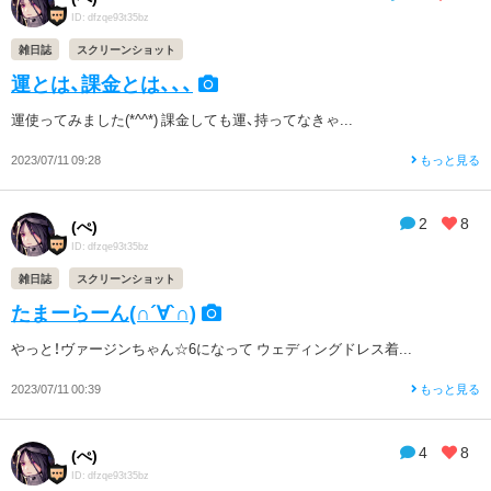
ID: dfzqe93t35bz
雑日誌
スクリーンショット
運とは、課金とは、、、
運使ってみました(*^^*) 課金しても運、持ってなきゃ...
2023/07/11 09:28
もっと見る
2
8
(ぺ)
ID: dfzqe93t35bz
雑日誌
スクリーンショット
たまーらーん(∩´∀`∩)
やっと！ヴァージンちゃん☆6になって ウェディングドレス着...
2023/07/11 00:39
もっと見る
4
8
(ぺ)
ID: dfzqe93t35bz