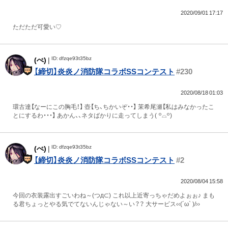
2020/09/01 17:17
ただただ可愛い♡
ID: dfzqe93t35bz
(ぺ)
|
【締切】炎炎ノ消防隊コラボSSコンテスト
#230
2020/08/18 01:03
環古達【なーにこの胸毛！】 壺【ち、ちかいぞ・・】 茉希尾瀬【私はみなかったこ
とにするわ・・・】 あかん、、ネタばかりに走ってしまう( ꒪⌓꒪)
ID: dfzqe93t35bz
(ぺ)
|
【締切】炎炎ノ消防隊コラボSSコンテスト
#2
2020/08/04 15:58
今回の衣装露出すごいわね～(つд⊂) これ以上近寄っちゃだめよぉぉ♪ まも
る君ちょっとやる気でてないんじゃない～い？？ 大サービス‹‹(´ω` )/››