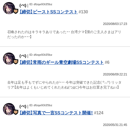
ID: dfzqe93t35bz
(ぺ)
|
【締切】ビーストSSコンテスト
#130
2020/08/03 17:23
召喚されたのはキラキラありであった・・ 台湾クマ【僕のご主人さまはアリ
だったのか・・・】
ID: dfzqe93t35bz
(ぺ)
|
【締切】常雨のギール青空劇場SSコンテスト
#6
2020/06/09 22:21
去年は足も手もでずにやられたが・・・ 今年は突破できた記念( ꒪⌓꒪) リッタ
リア【去年はよくもいじめてくれたわね(つд⊂)今年はお仕置き完了ね♪♪】
ID: dfzqe93t35bz
(ぺ)
|
【締切】写真で一言SSコンテスト開催！
#124
2020/05/31 21:45