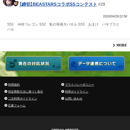
【締切】BEASTARSコラボSSコンテスト
#29
2020/04/29 22:58
SS1 ﾊﾙ待つレゴシ SS2 私の等身大パネル SS3 おまけ パキプスと
ハル
MORE
利用規約
プライバシーポリシー
特定商取引法に基づく表示
利用ガイドライン
二次利用ガイドライン
お問い合わせ
応募フォーム
OFFICIAL WEBSITE