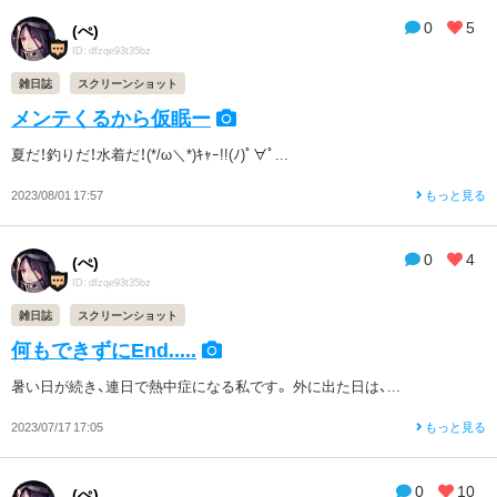
0
5
(ぺ)
ID: dfzqe93t35bz
雑日誌
スクリーンショット
メンテくるから仮眠ー
夏だ！釣りだ！水着だ！(*/ω＼*)ｷｬｰ!!(ﾉ)ﾟ∀ﾟ...
2023/08/01 17:57
もっと見る
0
4
(ぺ)
ID: dfzqe93t35bz
雑日誌
スクリーンショット
何もできずにEnd.....
暑い日が続き、連日で熱中症になる私です。 外に出た日は、...
2023/07/17 17:05
もっと見る
0
10
(ぺ)