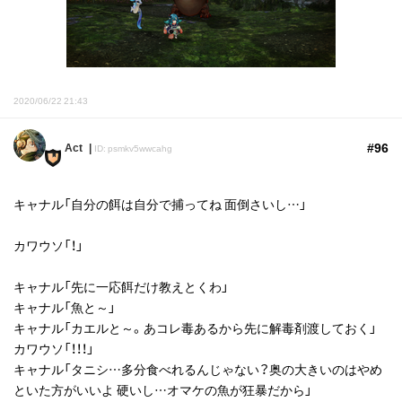
2020/06/22 21:43
#96
Act
ID: psmkv5wwcahg
キャナル「自分の餌は自分で捕ってね 面倒さいし…」
カワウソ「！」
キャナル「先に一応餌だけ教えとくわ」
キャナル「魚と～」
キャナル「カエルと～。あコレ毒あるから先に解毒剤渡しておく」
カワウソ「！！！」
キャナル「タニシ…多分食べれるんじゃない？奥の大きいのはやめ
といた方がいいよ 硬いし…オマケの魚が狂暴だから」