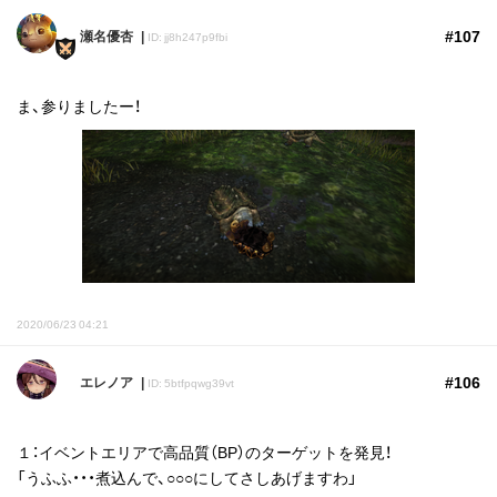
#107
瀬名優杏
ID: jj8h247p9fbi
ま、参りましたー！
2020/06/23 04:21
#106
エレノア
ID: 5btfpqwg39vt
１：イベントエリアで高品質（BP）のターゲットを発見！
「うふふ・・・煮込んで、○○○にしてさしあげますわ」