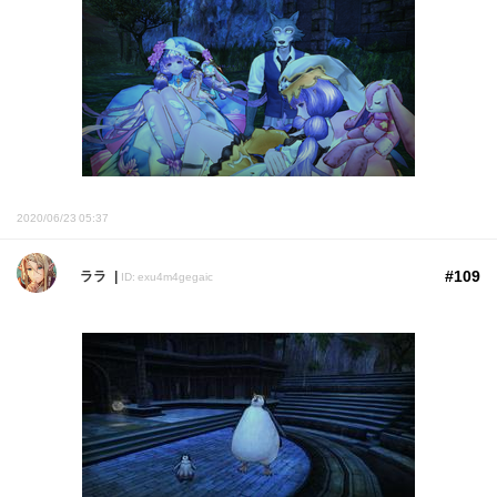
2020/06/23 05:37
#109
ララ
ID: exu4m4gegaic