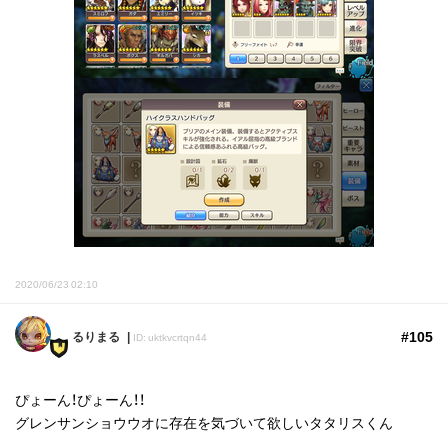
2020/06/23 02:10
#105
るりまる
ID: uktkvcrtqn44
ぴょーん！ぴょーん！！
グレンサンショウウオに存在を気づいて欲しいタタリスくん