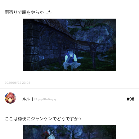
雨宿りで腰をやらかした
2020/06/22 23:03
#98
ルル
ID: jsyr9fw6nyvy
ここは穏便にジャンケンでどうですか？