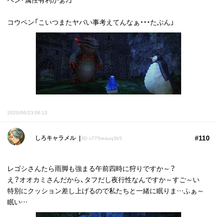
コウペン「こいつまたヤバい事考えてんなぁ・・・たぶん」
2020/06/23 08:13
#110
しろキャラメル
ID: c775reauq3b5
レゴシさんたら雨脚も強まる午前四時に狩りですか～？
え？オオカミさんだから、タフだし夜行性なんですか～すご～い
特別にクッション差し上げるので私たちと一緒に眠りま…ふぁ～
眠い…