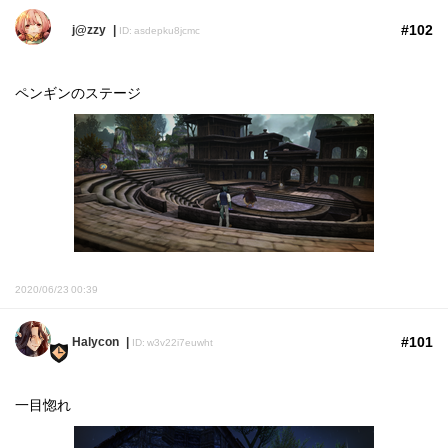
#102
j@zzy
ID: asdepku8jcmc
ペンギンのステージ
2020/06/23 00:39
#101
Halycon
ID: w3v22i7euwht
一目惚れ