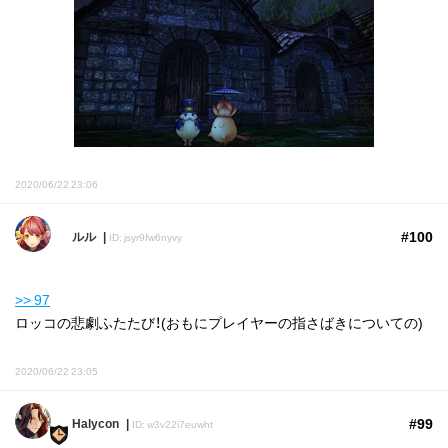
2020/06/22 23:06
#100
ルル
ID: jsyr9fw6nyvy
>> 97
ロッコの悲劇ふたたび！(おもにプレイヤーの指さばきについての)
2020/06/22 23:05
#99
Halycon
ID: w3v22i7euwht