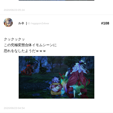
2020/06/23 05:24
#108
ルネ
ID: hqgqpzn2vbxw
クックックッ
この究極変態合体イモムシーンに
恐れをなしたようだｗｗｗ
2020/06/23 04:54