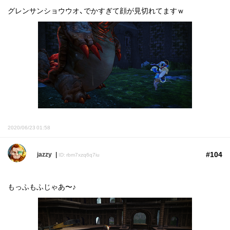
グレンサンショウウオ、でかすぎて顔が見切れてますｗ
2020/06/23 01:58
#104
jazzy
ID: rbm7xzq6q7iu
もっふもふじゃあ〜♪