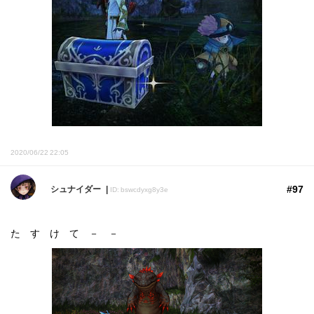
2020/06/22 22:05
#97
シュナイダー
ID: bswcdyxg8y3e
た す け て － －