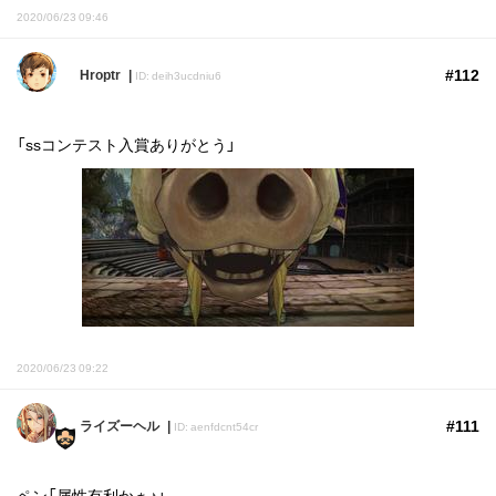
2020/06/23 09:46
#112
Hroptr
ID: deih3ucdniu6
「ssコンテスト入賞ありがとう」
2020/06/23 09:22
#111
ライズーヘル
ID: aenfdcnt54cr
ペン「属性有利かぁ♪」