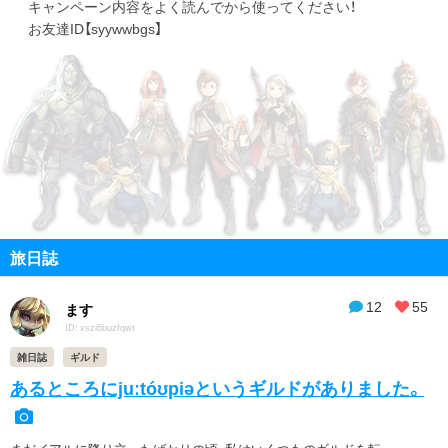
キャンペーン内容をよく読んでから使ってください！
お友達ID【syywwbgs】
旅日誌
12
55
ます
ID: xszi6buzfqwt
雑日誌
ギルド
あるところにjuːtóʊpiəというギルドがありました。