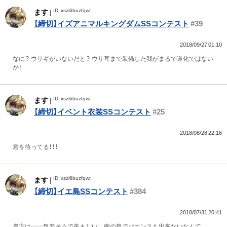
ID: xszi6buzfqwt
ます
|
【締切】イズアニマルキングダムSSコンテスト
#39
2018/09/27 01:10
なに？ ウサギがいないだと？ ウサ耳まで装備した我がまるで道化ではない
か！
ID: xszi6buzfqwt
ます
|
【締切】イベント衣装SSコンテスト
#25
2018/08/28 22:16
君を待ってる！！！
ID: xszi6buzfqwt
ます
|
【締切】イエ島SSコンテスト
#384
2018/07/31 20:41
貴方は……気楽そうで羨ましい。 南の島でバカンスも出来ないなんて。 ...