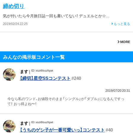
締め切り
気が付いたら今月旅日誌一回も書いてない！ デュエルとか☆...
2019/02/24 22:25
もっと見る
MORE
みんなの掲示板コメント一覧
ID: xszi6buzfqwt
ます
|
【締切】星空SSコンテスト
#240
2019/07/20 20:31
今なら私のワンド、お値段そのまま「シングル」が「ダブル」になるんですっ
て！ おっ得よね〜！
ID: xszi6buzfqwt
ます
|
【うちのゲシ子が一番可愛いっ】コンテスト
#40