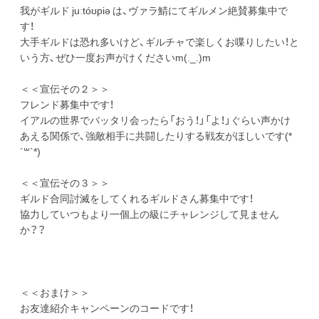
我がギルド juːtóʊpiə は、ヴァラ鯖にてギルメン絶賛募集中で
す！
大手ギルドは恐れ多いけど、ギルチャで楽しくお喋りしたい！と
いう方、ぜひ一度お声がけくださいm(._.)m
＜＜宣伝その２＞＞
フレンド募集中です！
イアルの世界でバッタリ会ったら「おう！」「よ！」ぐらい声かけ
あえる関係で、強敵相手に共闘したりする戦友がほしいです(*
´꒳`*)
＜＜宣伝その３＞＞
ギルド合同討滅をしてくれるギルドさん募集中です！
協力していつもより一個上の級にチャレンジして見ません
か？？
＜＜おまけ＞＞
お友達紹介キャンペーンのコードです！