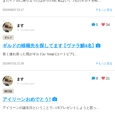
まだイアルに降り立ったばかりの頃、私はいくつものギルドを転...
2019/08/07 22:17
もっと見る
5
34
ます
ID: xszi6buzfqwt
ギルド
ギルドの移籍先を探してます 【ヴァラ鯖4名】
長く連れ添った我がギルドjuːˈtoʊpi (ユートピア)...
2019/07/31 21:36
もっと見る
8
31
ます
ID: xszi6buzfqwt
雑日誌
アイリーンおめでとう！
アイリーンの誕生日ということで、☆6プレゼントしようと思っ...