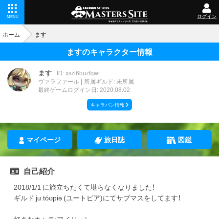
ログイン
MENU
ホーム
ます
ますのキャラクター情報
ます
ID: xszi6buzfqwt
ヴァラファール
所属ギルド: 未所属
最終ゲームログイン日: 2020.08.02
キャラバン情報
マイページ
旅日誌
図鑑
自己紹介
2018/1/1 に旅立ちたくて堪らなくなりました！
ギルド juːtóʊpiə (ユートピア)にてサブマスをしてます！
好きなキャラ:アイリーン