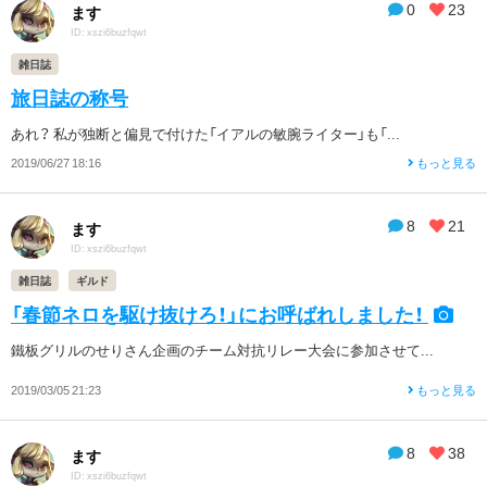
0
23
ます
ID: xszi6buzfqwt
雑日誌
旅日誌の称号
あれ？ 私が独断と偏見で付けた「イアルの敏腕ライター」も「...
2019/06/27 18:16
もっと見る
8
21
ます
ID: xszi6buzfqwt
雑日誌
ギルド
「春節ネロを駆け抜けろ！」にお呼ばれしました！
鐵板グリルのせりさん企画のチーム対抗リレー大会に参加させて...
2019/03/05 21:23
もっと見る
8
38
ます
ID: xszi6buzfqwt