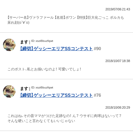
2019/07/06 21:43
【サーバー名】ヴァラファール 【名前】ポワン 【特技】巨大化ごっこ ポルカも
呆れ顔(о´∀`о)
ID: xszi6buzfqwt
ます
|
【締切】ゲッシーエリアSSコンテスト
#90
2018/10/07 18:38
このポスト、私とお揃いなのよ！ 可愛いでしょ！
ID: xszi6buzfqwt
ます
|
【締切】ゲッシーエリアSSコンテスト
#76
2018/10/06 20:29
これはね、その昔ママがつけた足跡なの！ ん？ ウサギに肉球はないって？
そんな硬いこと言わなくてもいいじゃない